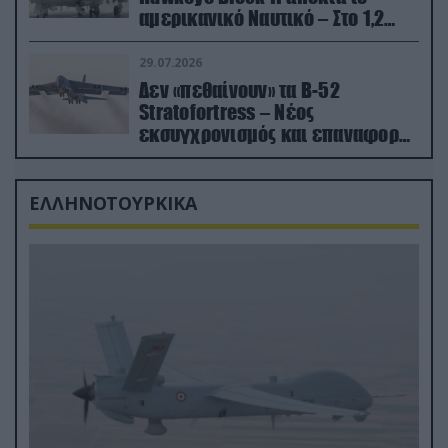
αμερικανικό Ναυτικό – Στο 1,2
δισ.δολάρια το κόστος
29.07.2026
Δεν «πεθαίνουν» τα Β-52
Stratofortress – Νέος
εκσυγχρονισμός και επαναφορά
από τα «νεκροταφεία»
ΕΛΛΗΝΟΤΟΥΡΚΙΚΑ