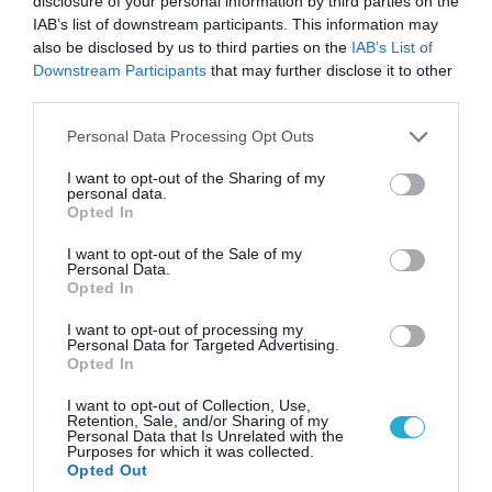
disclosure of your personal information by third parties on the
05.08.2026 | 15:02
IAB’s list of downstream participants. This information may
Ρωσικός πύραυλος με κεφαλή διασποράς
also be disclosed by us to third parties on the
IAB’s List of
κατέστρεψε ολοσχερώς ένα από τα
Downstream Participants
that may further disclose it to other
third parties.
μεγαλύτερα κέντρα διανομής στο Κίεβο
(βίντεο)
Please note that this website/app uses one or more Google
Personal Data Processing Opt Outs
services and may gather and store information including but
not limited to your visit or usage behaviour. You may click to
I want to opt-out of the Sharing of my
personal data.
grant or deny consent to Google and its third-party tags to
Opted In
use your data for below specified purposes in below Google
consent section.
I want to opt-out of the Sale of my
Personal Data.
Opted In
I want to opt-out of processing my
Personal Data for Targeted Advertising.
Opted In
I want to opt-out of Collection, Use,
Retention, Sale, and/or Sharing of my
Personal Data that Is Unrelated with the
05.08.2026 | 22:02
Purposes for which it was collected.
Αδειάζουν το Κραματόρσκ οι Ουκρανοί:
Opted Out
Έκτακτη εκκένωση στην πόλη μετά την