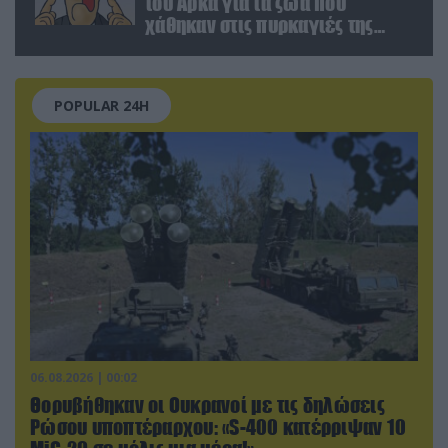
του Αρκά για τα ζώα που
χάθηκαν στις πυρκαγιές της
Αττικής (φωτο)
POPULAR 24H
06.08.2026 | 00:02
Θορυβήθηκαν οι Ουκρανοί με τις δηλώσεις
Ρώσου υποπτέραρχου: «S-400 κατέρριψαν 10