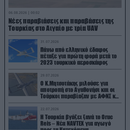
06.08.2026 | 00:02
Νέες παραβιάσεις και παραβάσεις της
Τουρκίας στο Αιγαίο με τρία UAV
31.07.2026
Πάνω από ελληνικό έδαφος
πέταξε για πρώτη φορά μετά το
2023 τουρκικό αεροσκάφος
29.07.2026
Ο Κ.Μητσοτάκης μιλούσε για
αποτροπή στο Αγαθονήσι και οι
Τούρκοι παραβίαζαν με ΑΦΝΣ και
drone
22.07.2026
Η Τουρκία βγάζει ξανά το Oruc
Reis – Νέα NAVTEX για αγωγό
προς τα Κατεχόμενα