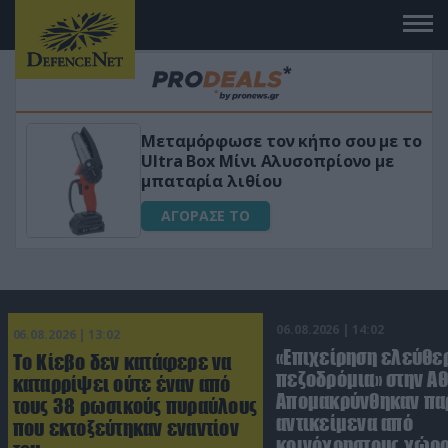
Μεταμόρφωσε τον κήπο σου με το
ικό
Ultra Box Μίνι Αλυσοπρίονο με
μπαταρία λιθίου
ΑΓΟΡΑΣΕ ΤΟ
06.08.2026 | 14:02
06.08.2026 | 13:02
«Επιχείρηση ελεύθε
Το Κίεβο δεν κατάφερε να
πεζοδρόμια» στην Αθ
καταρρίψει ούτε έναν από
Απομακρύνθηκαν πα
τους 38 ρωσικούς πυραύλους
αντικείμενα από
που εκτοξεύτηκαν εναντίον
κοινόχρηστους χώρ