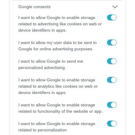
αιφνιδιαστική προώθηση των Ρώσων (βίντεο)
Google consents
I want to allow Google to enable storage
related to advertising like cookies on web or
device identifiers in apps.
I want to allow my user data to be sent to
Google for online advertising purposes.
I want to allow Google to send me
personalized advertising.
I want to allow Google to enable storage
related to analytics like cookies on web or
05.08.2026 | 15:02
device identifiers in apps.
ΗΠΑ: Σε εξέλιξη έρευνα της FAA για
I want to allow Google to enable storage
περιστατικό με το προεδρικό ελικόπτερο
related to functionality of the website or app.
Marine One που μετέφερε τον Ν.Τραμπ
I want to allow Google to enable storage
related to personalization.