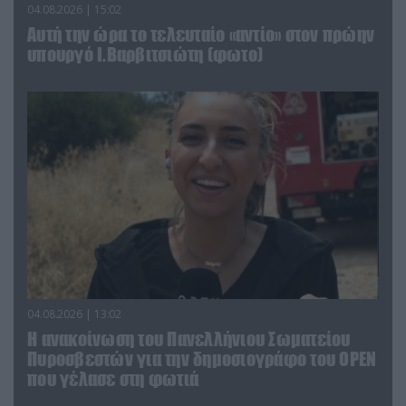
04.08.2026 | 15:02
Αυτή την ώρα το τελευταίο «αντίο» στον πρώην
υπουργό Ι.Βαρβιτσιώτη (φωτο)
04.08.2026 | 13:02
Η ανακοίνωση του Πανελλήνιου Σωματείου
Πυροσβεστών για την δημοσιογράφο του OPEN
που γέλασε στη φωτιά