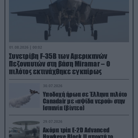
01.08.2026 | 00:02
Συνετρίβη F-35B των Αμερικανών
Πεζοναυτών στη βάση Miramar – Ο
πιλότος εκτινάχθηκε εγκαίρως
30.07.2026
Υποδοχή ήρωα σε Έλληνα πιλότο
Canadair με «αψίδα νερού» στην
Ισπανία (βίντεο)
29.07.2026
Ακόμα τρία E-2D Advanced
Hawkeye Block II αποκτά το