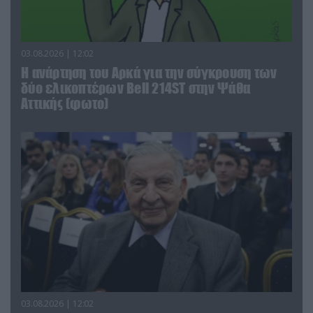
03.08.2026 | 12:02
Η ανάρτηση του Αρκά για την σύγκρουση των
δύο ελικοπτέρων Bell 214ST στην Ψάθα
Αττικής (φωτο)
03.08.2026 | 12:02