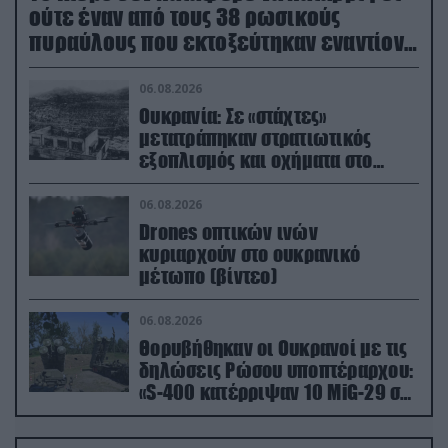
ούτε έναν από τους 38 ρωσικούς
πυραύλους που εκτοξεύτηκαν εναντίον
του
06.08.2026
Ουκρανία: Σε «στάχτες»
μετατράπηκαν στρατιωτικός
εξοπλισμός και οχήματα στο
Κίεβο μετά από ρωσικά
πλήγματα (βίντεο)
06.08.2026
Drones οπτικών ινών
κυριαρχούν στο ουκρανικό
μέτωπο (βίντεο)
06.08.2026
Θορυβήθηκαν οι Ουκρανοί με τις
δηλώσεις Ρώσου υποπτέραρχου:
«S-400 κατέρριψαν 10 MiG-29 σε
μόλις μια μέρα!»