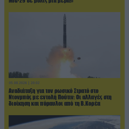
MiG-29 σε μόλις μια μέρα!»
05.08.2026 | 20:02
Αναδιάταξη για τον ρωσικό Στρατό στο
Ντονμπάς με εντολή Πούτιν: Οι αλλαγές στη
διοίκηση και πύραυλοι από τη Β.Κορέα