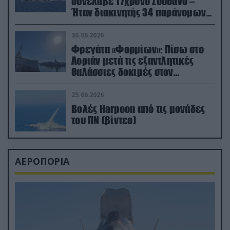
συνέλαβε 17χρονο Σουδανό –
Ήταν διακινητής 34 παράνομων
μεταναστών
30.06.2026
Φρεγάτα «Φορμίων»: Πίσω στο
Λοριάν μετά τις εξαντλητικές
θαλάσσιες δοκιμές στον
απαιτητικό Βισκαϊκό
25.06.2026
Βολές Harpoon από τις μονάδες
του ΠΝ (βίντεο)
ΑΕΡΟΠΟΡΙΑ