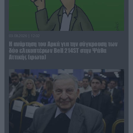
03.08.2026 | 12:02
Η ανάρτηση του Αρκά για την σύγκρουση των
δύο ελικοπτέρων Bell 214ST στην Ψάθα
Αττικής (φωτο)