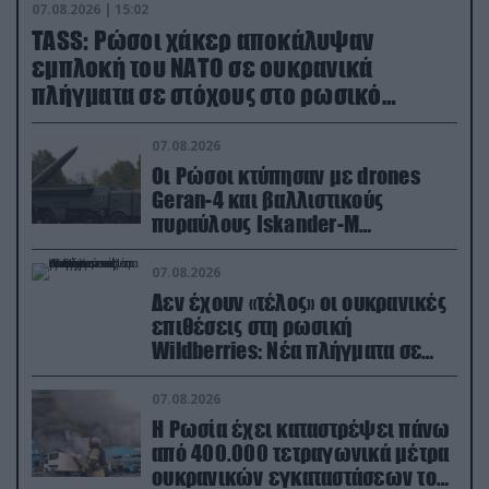
07.08.2026 | 15:02
TASS: Ρώσοι χάκερ αποκάλυψαν
εμπλοκή του ΝΑΤΟ σε ουκρανικά
πλήγματα σε στόχους στο ρωσικό
έδαφος!
07.08.2026
Οι Ρώσοι κτύπησαν με drones
Geran-4 και βαλλιστικούς
πυραύλους Iskander-M
ουκρανικό τρένο με στρατιωτικό
εξοπλισμό
07.08.2026
Δεν έχουν «τέλος» οι ουκρανικές
επιθέσεις στη ρωσική
Wildberries: Νέα πλήγματα σε
εγκαταστάσεις στα Ουράλια
07.08.2026
Η Ρωσία έχει καταστρέψει πάνω
από 400.000 τετραγωνικά μέτρα
ουκρανικών εγκαταστάσεων τον