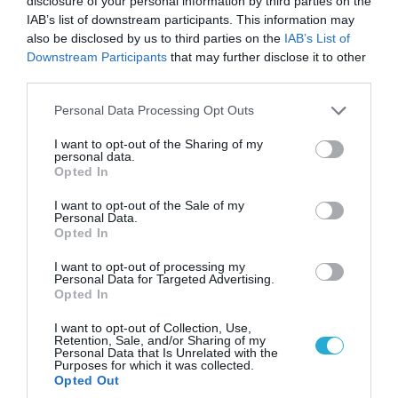
disclosure of your personal information by third parties on the
IAB’s list of downstream participants. This information may
also be disclosed by us to third parties on the
IAB’s List of
Downstream Participants
that may further disclose it to other
third parties.
Please note that this website/app uses one or more Google
Personal Data Processing Opt Outs
services and may gather and store information including but
not limited to your visit or usage behaviour. You may click to
I want to opt-out of the Sharing of my
personal data.
grant or deny consent to Google and its third-party tags to
Opted In
use your data for below specified purposes in below Google
consent section.
I want to opt-out of the Sale of my
06.08.2026 | 14:02
Personal Data.
«Επιχείρηση ελεύθερα πεζοδρόμια» στην
Opted In
Αθήνα: Απομακρύνθηκαν παράνομα
I want to opt-out of processing my
αντικείμενα από κοινόχρηστους χώρους
Personal Data for Targeted Advertising.
Opted In
I want to opt-out of Collection, Use,
Retention, Sale, and/or Sharing of my
Personal Data that Is Unrelated with the
Purposes for which it was collected.
Opted Out