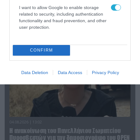
I want to allow Google to enable storage
related to security, including authentication
04.08.2026 | 15:02
functionality and fraud prevention, and other
Αυτή την ώρα το τελευταίο «αντίο» στον πρώην
user protection.
υπουργό Ι.Βαρβιτσιώτη (φωτο)
CONFIRM
Data Deletion
Data Access
Privacy Policy
04.08.2026 | 13:02
Η ανακοίνωση του Πανελλήνιου Σωματείου
Πυροσβεστών για την δημοσιογράφο του OPEN