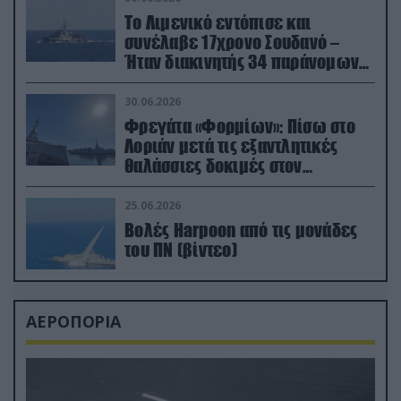
Το Λιμενικό εντόπισε και
συνέλαβε 17χρονο Σουδανό –
Ήταν διακινητής 34 παράνομων
μεταναστών
30.06.2026
Φρεγάτα «Φορμίων»: Πίσω στο
Λοριάν μετά τις εξαντλητικές
θαλάσσιες δοκιμές στον
απαιτητικό Βισκαϊκό
25.06.2026
Βολές Harpoon από τις μονάδες
του ΠΝ (βίντεο)
ΑΕΡΟΠΟΡΙΑ