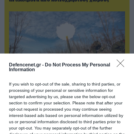
Defencenet.gr -
Do Not Process My Personal
Information
If you wish to opt-out of the sale, sharing to third parties, or
07.08.2026 | 08:02
processing of your personal or sensitive information for
Οι ρωσικές δυνάμεις απέχουν μόλις 5 χλμ.
targeted advertising by us, please use the below opt-out
από Σλαβιάνσκ και Κραματόρσκ στο Ντονέτσκ
section to confirm your selection. Please note that after your
opt-out request is processed you may continue seeing
interest-based ads based on personal information utilized by
us or personal information disclosed to third parties prior to
ΠΟΛΙΤΙΚΗ
your opt-out. You may separately opt-out of the further