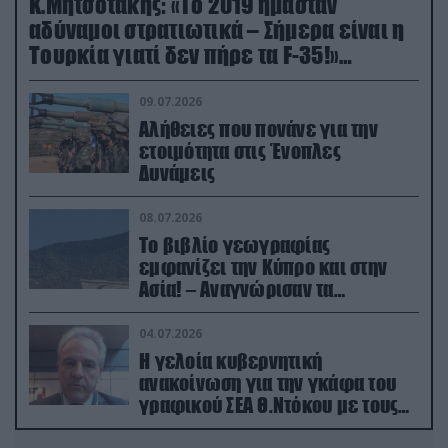
Κ.Μητσοτάκης: «Το 2019 ήμασταν
αδύναμοι στρατιωτικά – Σήμερα είναι η
Τουρκία γιατί δεν πήρε τα F-35!»
(βίντεο)
09.07.2026
Αλήθειες που πονάνε για την
ετοιμότητα στις Ένοπλες
Δυνάμεις
08.07.2026
Το βιβλίο γεωγραφίας
εμφανίζει την Κύπρο και στην
Ασία! – Αναγνώρισαν τα
κατεχόμενα; (φωτο)
04.07.2026
Η γελοία κυβερνητική
ανακοίνωση για την γκάφα του
γραφικού ΣΕΑ Θ.Ντόκου με τους
Ρώσους φαρσέρ