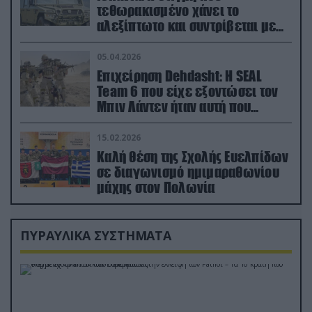
τεθωρακισμένο χάνει το
αλεξίπτωτο και συντρίβεται με
ορμή στο έδαφος (βίντεο)
05.04.2026
Επιχείρηση Dehdasht: Η SEAL
Team 6 που είχε εξοντώσει τον
Μπιν Λάντεν ήταν αυτή που
διέσωσε τον πιλότο του F-15
15.02.2026
Καλή θέση της Σχολής Ευελπίδων
σε διαγωνισμό ημιμαραθωνίου
μάχης στον Πολωνία
ΠΥΡΑΥΛΙΚΑ ΣΥΣΤΗΜΑΤΑ