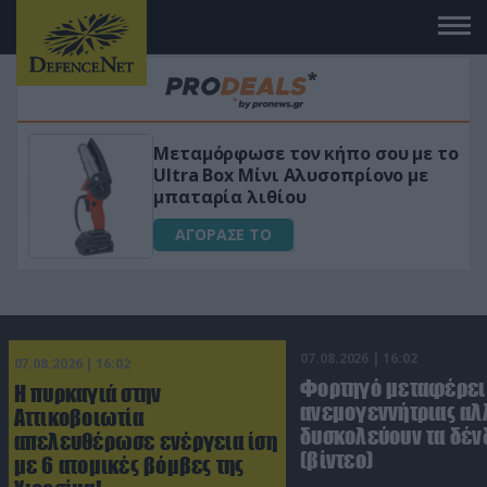
Μεταμόρφωσε τον κήπο σου με το
ικό
Ultra Box Μίνι Αλυσοπρίονο με
μπαταρία λιθίου
ΑΓΟΡΑΣΕ ΤΟ
07.08.2026 | 16:02
07.08.2026 | 16:02
Φορτηγό μεταφέρει
Η πυρκαγιά στην
ανεμογεννήτριας αλ
Αττικοβοιωτία
δυσκολεύουν τα δέν
απελευθέρωσε ενέργεια ίση
(βίντεο)
με 6 ατομικές βόμβες της