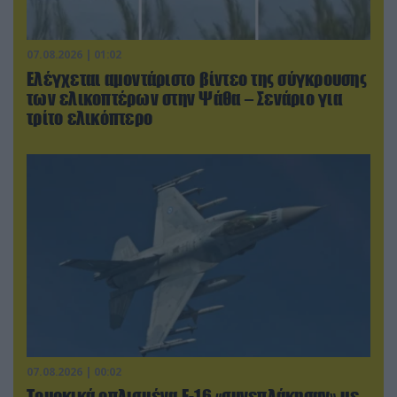
07.08.2026 | 01:02
Ελέγχεται αμοντάριστο βίντεο της σύγκρουσης
των ελικοπτέρων στην Ψάθα – Σενάριο για
τρίτο ελικόπτερο
07.08.2026 | 00:02
Τουρκικά οπλισμένα F-16 «συνεπλάκησαν» με