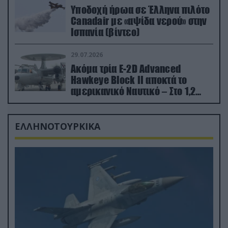
Υποδοχή ήρωα σε Έλληνα πιλότο
Canadair με «αψίδα νερού» στην
Ισπανία (βίντεο)
29.07.2026
Ακόμα τρία E-2D Advanced
Hawkeye Block II αποκτά το
αμερικανικό Ναυτικό – Στο 1,2
δισ.δολάρια το κόστος
ΕΛΛΗΝΟΤΟΥΡΚΙΚΑ