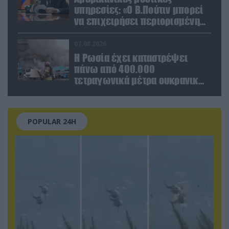
υπηρεσίες: «Ο Β.Πούτιν μπορεί
να επιχειρήσει περιορισμένη
στρατιωτική επιχείρηση στην
Ευρώπη»
07.08.2026
Η Ρωσία έχει καταστρέψει
πάνω από 400.000
τετραγωνικά μέτρα ουκρανικών
εγκαταστάσεων τον Ιούλιο
POPULAR 24H