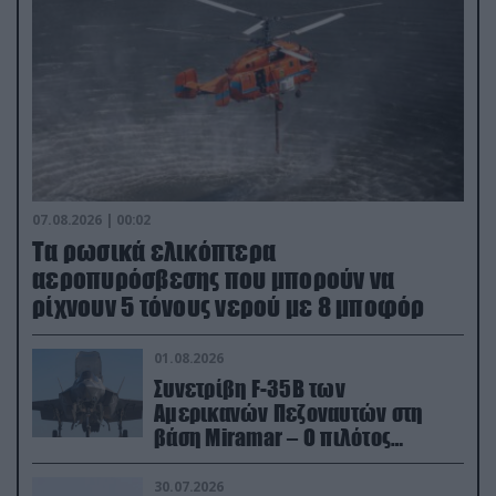
07.08.2026 | 00:02
Τα ρωσικά ελικόπτερα
αεροπυρόσβεσης που μπορούν να
ρίχνουν 5 τόνους νερού με 8 μποφόρ
01.08.2026
Συνετρίβη F-35B των
Αμερικανών Πεζοναυτών στη
βάση Miramar – Ο πιλότος
εκτινάχθηκε εγκαίρως
30.07.2026