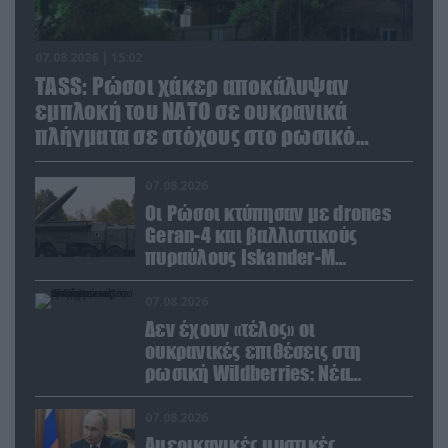
07.08.2026 | 15:02
TASS: Ρώσοι χάκερ αποκάλυψαν
εμπλοκή του ΝΑΤΟ σε ουκρανικά
πλήγματα σε στόχους στο ρωσικό
έδαφος!
07.08.2026
Οι Ρώσοι κτύπησαν με drones
Geran-4 και βαλλιστικούς
πυραύλους Iskander-M
ουκρανικό τρένο με
στρατιωτικό εξοπλισμό
07.08.2026
Δεν έχουν «τέλος» οι
ουκρανικές επιθέσεις στη
ρωσική Wildberries: Νέα
πλήγματα σε εγκαταστάσεις στα
Ουράλια
07.08.2026
Αμερικανικές μυστικές