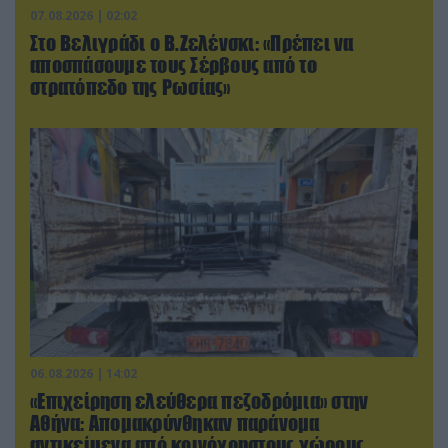
07.08.2026 | 02:02
Στο Βελιγράδι ο Β.Ζελένσκι: «Πρέπει να
αποσπάσουμε τους Σέρβους από το
στρατόπεδο της Ρωσίας»
06.08.2026 | 14:02
«Επιχείρηση ελεύθερα πεζοδρόμια» στην
Αθήνα: Απομακρύνθηκαν παράνομα
αντικείμενα από κοινόχρηστους χώρους