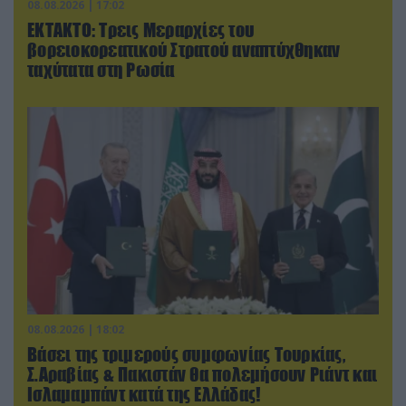
08.08.2026 | 17:02
ΕΚΤΑΚΤΟ: Τρεις Μεραρχίες του
βορειοκορεατικού Στρατού αναπτύχθηκαν
ταχύτατα στη Ρωσία
08.08.2026 | 18:02
Βάσει της τριμερούς συμφωνίας Τουρκίας,
Σ.Αραβίας & Πακιστάν θα πολεμήσουν Ριάντ και
Ισλαμαμπάντ κατά της Ελλάδας!