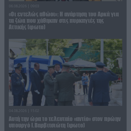
06.08.2026 | 09:03
«Οι εντελώς αθώοι»: Η ανάρτηση του Αρκά για
τα ζώα που χάθηκαν στις πυρκαγιές της
Αττικής (φωτο)
04.08.2026 | 15:02
Αυτή την ώρα το τελευταίο «αντίο» στον πρώην
υπουργό Ι.Βαρβιτσιώτη (φωτο)