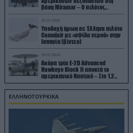
Αμερικανών Πεζοναυτών στη
βάση Miramar – Ο πιλότος
εκτινάχθηκε εγκαίρως
30.07.2026
Υποδοχή ήρωα σε Έλληνα πιλότο
Canadair με «αψίδα νερού» στην
Ισπανία (βίντεο)
29.07.2026
Ακόμα τρία E-2D Advanced
Hawkeye Block II αποκτά το
αμερικανικό Ναυτικό – Στο 1,2
δισ.δολάρια το κόστος
ΕΛΛΗΝΟΤΟΥΡΚΙΚΑ