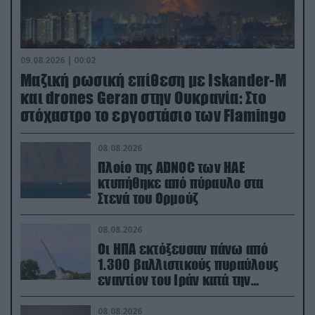
09.08.2026 | 00:02
Μαζική ρωσική επίθεση με Iskander-M
και drones Geran στην Ουκρανία: Στο
στόχαστρο το εργοστάσιο των Flamingo
08.08.2026
Πλοίο της ADNOC των ΗΑΕ
κτυπήθηκε από πύραυλο στα
Στενά του Ορμούζ
08.08.2026
Οι ΗΠΑ εκτόξευσαν πάνω από
1.300 βαλλιστικούς πυραύλους
εναντίον του Ιράν κατά την
διάρκεια του πολέμου
08.08.2026