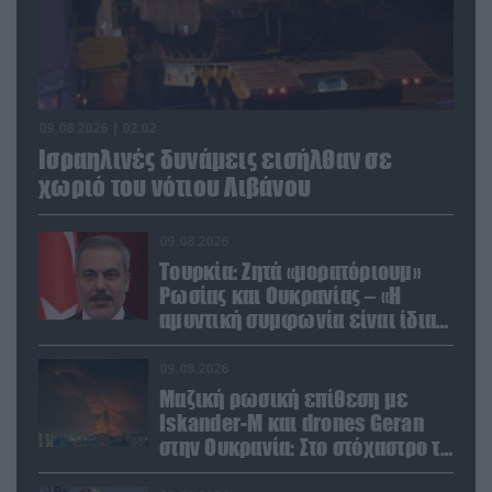
09.08.2026 | 02:02
Ισραηλινές δυνάμεις εισήλθαν σε
χωριό του νότιου Λιβάνου
09.08.2026
Τουρκία: Ζητά «μορατόριουμ»
Ρωσίας και Ουκρανίας – «Η
αμυντική συμφωνία είναι ίδια
με το άρθρο 5 του ΝΑΤΟ» (upd)
09.08.2026
Μαζική ρωσική επίθεση με
Iskander-M και drones Geran
στην Ουκρανία: Στο στόχαστρο το
εργοστάσιο των Flamingo