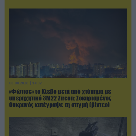
08.08.2026 | 14:02
«Φώτισε» το Κίεβο μετά από χτύπημα με
υπερηχητικό 3M22 Zircon: Σοκαρισμένος
Ουκρανός κατέγραψε τη στιγμή (βίντεο)