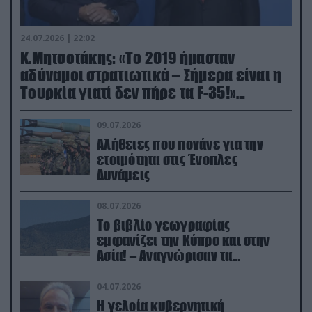
24.07.2026 | 22:02
Κ.Μητσοτάκης: «Το 2019 ήμασταν
αδύναμοι στρατιωτικά – Σήμερα είναι η
Τουρκία γιατί δεν πήρε τα F-35!»
(βίντεο)
09.07.2026
Αλήθειες που πονάνε για την
ετοιμότητα στις Ένοπλες
Δυνάμεις
08.07.2026
Το βιβλίο γεωγραφίας
εμφανίζει την Κύπρο και στην
Ασία! – Αναγνώρισαν τα
κατεχόμενα; (φωτο)
04.07.2026
Η γελοία κυβερνητική