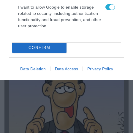
I want to allow Google to enable storage
related to security, including authentication
functionality and fraud prevention, and other
user protection.
06.08.2026 | 14:02
«Επιχείρηση ελεύθερα πεζοδρόμια» στην
Αθήνα: Απομακρύνθηκαν παράνομα
CONFIRM
αντικείμενα από κοινόχρηστους χώρους
Data Deletion
Data Access
Privacy Policy