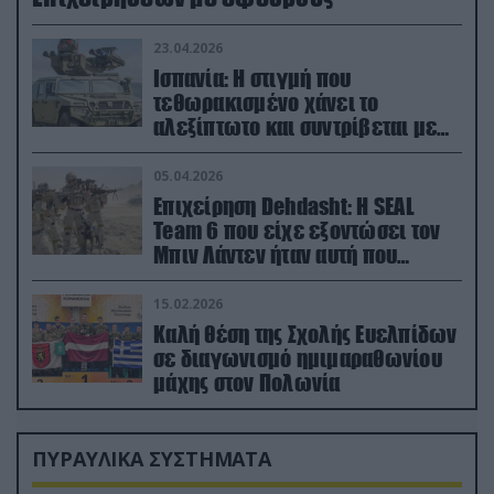
23.04.2026
Ισπανία: Η στιγμή που
τεθωρακισμένο χάνει το
αλεξίπτωτο και συντρίβεται με
ορμή στο έδαφος (βίντεο)
05.04.2026
Επιχείρηση Dehdasht: Η SEAL
Team 6 που είχε εξοντώσει τον
Μπιν Λάντεν ήταν αυτή που
διέσωσε τον πιλότο του F-15
15.02.2026
Καλή θέση της Σχολής Ευελπίδων
σε διαγωνισμό ημιμαραθωνίου
μάχης στον Πολωνία
ΠΥΡΑΥΛΙΚΑ ΣΥΣΤΗΜΑΤΑ