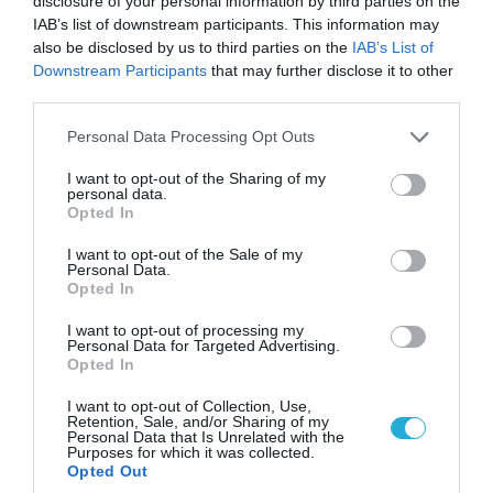
disclosure of your personal information by third parties on the
IAB’s list of downstream participants. This information may
ΠΟΛΙΤΙΚΗ
also be disclosed by us to third parties on the
IAB’s List of
Downstream Participants
that may further disclose it to other
third parties.
Please note that this website/app uses one or more Google
Personal Data Processing Opt Outs
services and may gather and store information including but
not limited to your visit or usage behaviour. You may click to
I want to opt-out of the Sharing of my
personal data.
grant or deny consent to Google and its third-party tags to
Opted In
use your data for below specified purposes in below Google
consent section.
I want to opt-out of the Sale of my
Personal Data.
Opted In
I want to opt-out of processing my
08.08.2026 | 09:02
Personal Data for Targeted Advertising.
Opted In
«Η απόλυτη τραγωδία»: Η «αιχμηρή» ανάρτηση
του Αρκά για τα τατουάζ (φωτο)
I want to opt-out of Collection, Use,
Retention, Sale, and/or Sharing of my
Personal Data that Is Unrelated with the
Purposes for which it was collected.
Opted Out