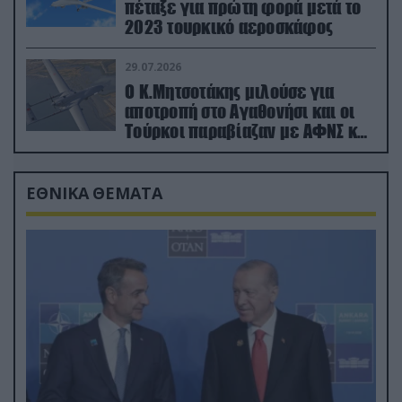
πέταξε για πρώτη φορά μετά το
2023 τουρκικό αεροσκάφος
29.07.2026
Ο Κ.Μητσοτάκης μιλούσε για
αποτροπή στο Αγαθονήσι και οι
Τούρκοι παραβίαζαν με ΑΦΝΣ και
drone
ΕΘΝΙΚΑ ΘΕΜΑΤΑ