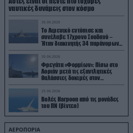
Aυτές είναι οι πέντε πιο ισχυρές
ναυτικές δυνάμεις στον κόσμο
30.06.2026
Το Λιμενικό εντόπισε και
συνέλαβε 17χρονο Σουδανό –
Ήταν διακινητής 34 παράνομων
μεταναστών
30.06.2026
Φρεγάτα «Φορμίων»: Πίσω στο
Λοριάν μετά τις εξαντλητικές
θαλάσσιες δοκιμές στον
απαιτητικό Βισκαϊκό
25.06.2026
Βολές Harpoon από τις μονάδες
του ΠΝ (βίντεο)
ΑΕΡΟΠΟΡΙΑ