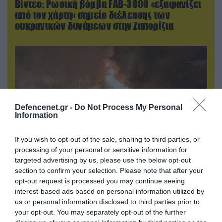
Βίντεο: Ρωσική βόμβα FAB-3000 «εξαφανίζει
από τον χάρτη» σημείο διέλευσης των
ουκρανικών δυνάμεων στην Ζαπορίζια
Defencenet.gr -
Do Not Process My Personal
Information
If you wish to opt-out of the sale, sharing to third parties, or
processing of your personal or sensitive information for
targeted advertising by us, please use the below opt-out
08.08.2026 | 01:02
section to confirm your selection. Please note that after your
Στο «κόκκινο» το Ντνιπροπετρόφσκ: Οι
opt-out request is processed you may continue seeing
Ουκρανοί μιλούν για σφοδρές ρωσικές
interest-based ads based on personal information utilized by
επιθέσεις σε όλη την επικράτεια
us or personal information disclosed to third parties prior to
your opt-out. You may separately opt-out of the further