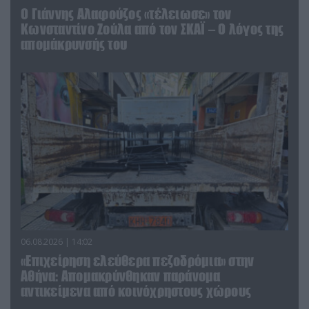
Ο Γιάννης Αλαφούζος «τέλειωσε» τον
Κωνσταντίνο Ζούλα από τον ΣΚΑΪ – Ο λόγος της
απομάκρυνσής του
06.08.2026 | 14:02
«Επιχείρηση ελεύθερα πεζοδρόμια» στην
Αθήνα: Απομακρύνθηκαν παράνομα
αντικείμενα από κοινόχρηστους χώρους