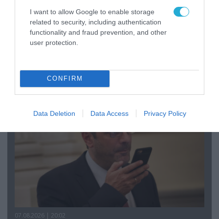
I want to allow Google to enable storage
related to security, including authentication
functionality and fraud prevention, and other
user protection.
08.08.2026 | 09:02
«Η απόλυτη τραγωδία»: Η «αιχμηρή» ανάρτηση
του Αρκά για τα τατουάζ (φωτο)
CONFIRM
Data Deletion
Data Access
Privacy Policy
07.08.2026 | 20:02