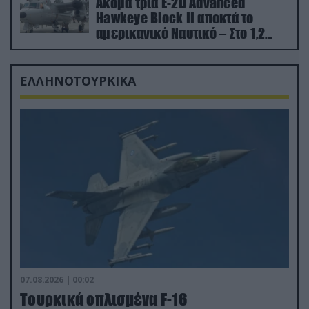
Ακόμα τρία E-2D Advanced
Hawkeye Block II αποκτά το
αμερικανικό Ναυτικό – Στο 1,2
δισ.δολάρια το κόστος
ΕΛΛΗΝΟΤΟΥΡΚΙΚΑ
07.08.2026 | 00:02
Τουρκικά οπλισμένα F-16