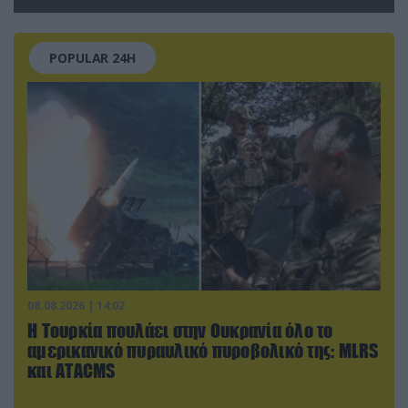
POPULAR 24H
08.08.2026 | 14:02
Η Τουρκία πουλάει στην Ουκρανία όλο το
αμερικανικό πυραυλικό πυροβολικό της: MLRS
και ΑΤΑCMS