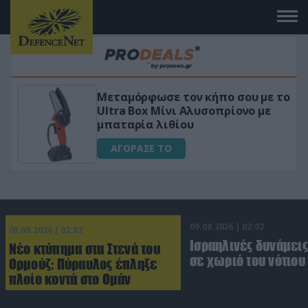
Μεταμόρφωσε τον κήπο σου με το
ικό
Ultra Box Μίνι Αλυσοπρίονο με
μπαταρία λιθίου
ΑΓΟΡΑΣΕ ΤΟ
09.08.2026 | 02:02
09.08.2026 | 02:02
Ισραηλινές δυνάμεις
Νέο κτύπημα στα Στενά του
σε χωριό του νότιου
Ορμούζ: Πύραυλος έπληξε
πλοίο κοντά στο Ομάν