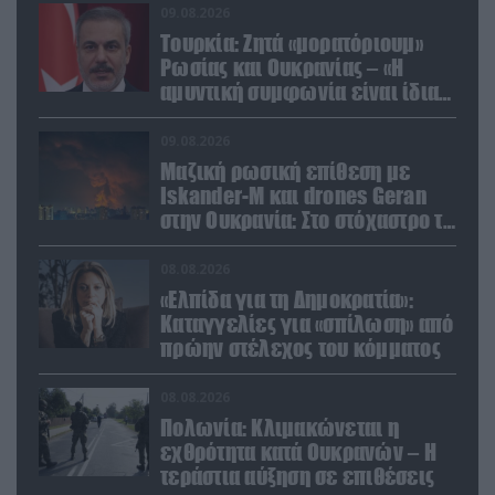
09.08.2026
Τουρκία: Ζητά «μορατόριουμ»
Ρωσίας και Ουκρανίας – «Η
αμυντική συμφωνία είναι ίδια
με το άρθρο 5 του ΝΑΤΟ» (upd)
09.08.2026
Μαζική ρωσική επίθεση με
Iskander-M και drones Geran
στην Ουκρανία: Στο στόχαστρο το
εργοστάσιο των Flamingo
08.08.2026
«Ελπίδα για τη Δημοκρατία»:
Καταγγελίες για «σπίλωση» από
πρώην στέλεχος του κόμματος
08.08.2026
Πολωνία: Κλιμακώνεται η
εχθρότητα κατά Ουκρανών – Η
τεράστια αύξηση σε επιθέσεις