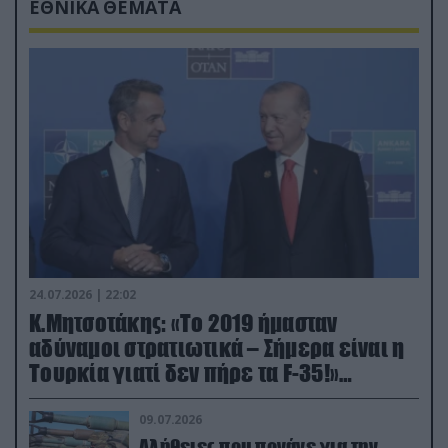
ΕΘΝΙΚΑ ΘΕΜΑΤΑ
24.07.2026 | 22:02
Κ.Μητσοτάκης: «Το 2019 ήμασταν
αδύναμοι στρατιωτικά – Σήμερα είναι η
Τουρκία γιατί δεν πήρε τα F-35!»
(βίντεο)
09.07.2026
Αλήθειες που πονάνε για την