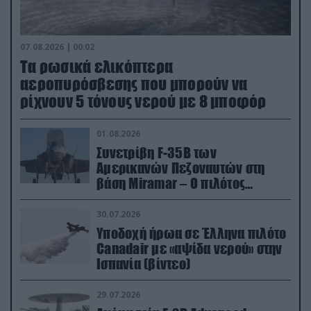
07.08.2026 | 00:02
Τα ρωσικά ελικόπτερα
αεροπυρόσβεσης που μπορούν να
ρίχνουν 5 τόνους νερού με 8 μποφόρ
01.08.2026
Συνετρίβη F-35B των
Αμερικανών Πεζοναυτών στη
βάση Miramar – Ο πιλότος
εκτινάχθηκε εγκαίρως
30.07.2026
Υποδοχή ήρωα σε Έλληνα πιλότο
Canadair με «αψίδα νερού» στην
Ισπανία (βίντεο)
29.07.2026