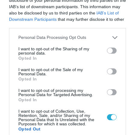
disclosure of your personal information by third parties on the
IAB’s list of downstream participants. This information may
also be disclosed by us to third parties on the
IAB’s List of
Downstream Participants
that may further disclose it to other
third parties.
Please note that this website/app uses one or more Google
Personal Data Processing Opt Outs
services and may gather and store information including but
not limited to your visit or usage behaviour. You may click to
I want to opt-out of the Sharing of my
personal data.
grant or deny consent to Google and its third-party tags to
Opted In
use your data for below specified purposes in below Google
08.08.2026 | 13:02
consent section.
I want to opt-out of the Sale of my
Βίντεο: Ρωσική βόμβα FAB-3000 «εξαφανίζει
Personal Data.
Opted In
από τον χάρτη» σημείο διέλευσης των
ουκρανικών δυνάμεων στην Ζαπορίζια
I want to opt-out of processing my
Personal Data for Targeted Advertising.
Opted In
I want to opt-out of Collection, Use,
Retention, Sale, and/or Sharing of my
Personal Data that Is Unrelated with the
Purposes for which it was collected.
Opted Out