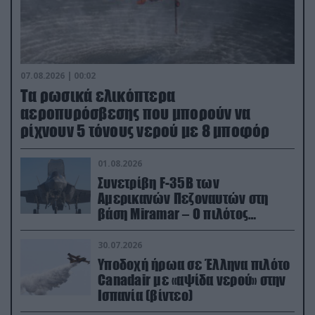
07.08.2026 | 00:02
Τα ρωσικά ελικόπτερα
αεροπυρόσβεσης που μπορούν να
ρίχνουν 5 τόνους νερού με 8 μποφόρ
01.08.2026
Συνετρίβη F-35B των
Αμερικανών Πεζοναυτών στη
βάση Miramar – Ο πιλότος
εκτινάχθηκε εγκαίρως
30.07.2026
Υποδοχή ήρωα σε Έλληνα πιλότο
Canadair με «αψίδα νερού» στην
Ισπανία (βίντεο)