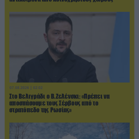
07.08.2026 | 02:02
Στο Βελιγράδι ο Β.Ζελένσκι: «Πρέπει να
αποσπάσουμε τους Σέρβους από το
στρατόπεδο της Ρωσίας»