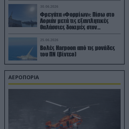
μεταναστών
30.06.2026
Φρεγάτα «Φορμίων»: Πίσω στο
Λοριάν μετά τις εξαντλητικές
θαλάσσιες δοκιμές στον
απαιτητικό Βισκαϊκό
25.06.2026
Βολές Harpoon από τις μονάδες
του ΠΝ (βίντεο)
ΑΕΡΟΠΟΡΙΑ