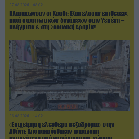
07.08.2026 | 08:02
Κλιμακώνουν οι Χούθι: Eξαπέλυσαν επιθέσεις
κατά στρατιωτικών δυνάμεων στην Υεμένη –
Πλήγματα & στη Σαουδική Αραβία!
06.08.2026 | 14:02
«Επιχείρηση ελεύθερα πεζοδρόμια» στην
Αθήνα: Απομακρύνθηκαν παράνομα
αντικείμενα από κοινόχρηστους χώρους