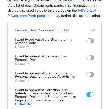
disclosure of your personal information by third parties on the
IAB’s list of downstream participants. This information may
also be disclosed by us to third parties on the
IAB’s List of
Downstream Participants
that may further disclose it to other
third parties.
Please note that this website/app uses one or more Google
Personal Data Processing Opt Outs
services and may gather and store information including but
06.08.2026 | 14:02
not limited to your visit or usage behaviour. You may click to
I want to opt-out of the Sharing of my
«Επιχείρηση ελεύθερα πεζοδρόμια» στην
personal data.
grant or deny consent to Google and its third-party tags to
Αθήνα: Απομακρύνθηκαν παράνομα
Opted In
use your data for below specified purposes in below Google
αντικείμενα από κοινόχρηστους χώρους
consent section.
I want to opt-out of the Sale of my
Personal Data.
Opted In
I want to opt-out of processing my
Personal Data for Targeted Advertising.
Opted In
I want to opt-out of Collection, Use,
Retention, Sale, and/or Sharing of my
Personal Data that Is Unrelated with the
Purposes for which it was collected.
Opted Out