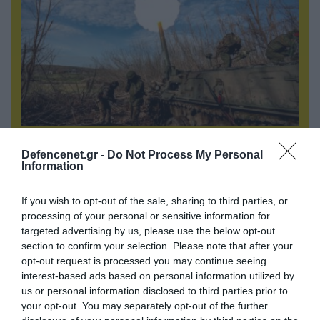
07.08.2026 | 08:02
Defencenet.gr -
Do Not Process My Personal
Οι ρωσικές δυνάμεις απέχουν μόλις 5 χλμ.
Information
από Σλαβιάνσκ και Κραματόρσκ στο Ντονέτσκ
If you wish to opt-out of the sale, sharing to third parties, or
processing of your personal or sensitive information for
ΠΟΛΙΤΙΚΗ
targeted advertising by us, please use the below opt-out
section to confirm your selection. Please note that after your
opt-out request is processed you may continue seeing
interest-based ads based on personal information utilized by
us or personal information disclosed to third parties prior to
your opt-out. You may separately opt-out of the further