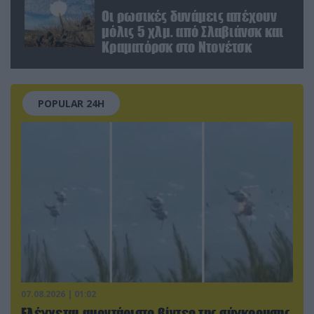
Οι ρωσικές δυνάμεις απέχουν
μόλις 5 χλμ. από Σλαβιάνσκ και
Κραματόρσκ στο Ντονέτσκ
POPULAR 24H
07.08.2026 | 01:02
Ελέγχεται αμοντάριστο βίντεο της σύγκρουσης