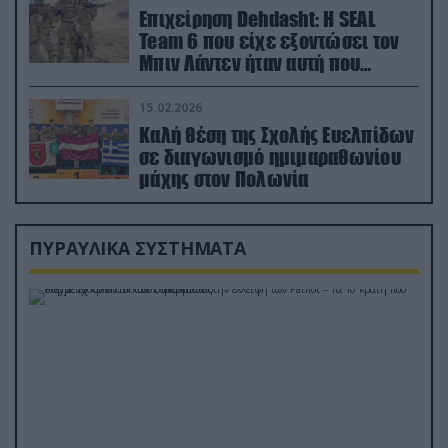
Επιχείρηση Dehdasht: Η SEAL
Team 6 που είχε εξοντώσει τον
Μπιν Λάντεν ήταν αυτή που
διέσωσε τον πιλότο του F-15
15.02.2026
Καλή θέση της Σχολής Ευελπίδων
σε διαγωνισμό ημιμαραθωνίου
μάχης στον Πολωνία
ΠΥΡΑΥΛΙΚΑ ΣΥΣΤΗΜΑΤΑ