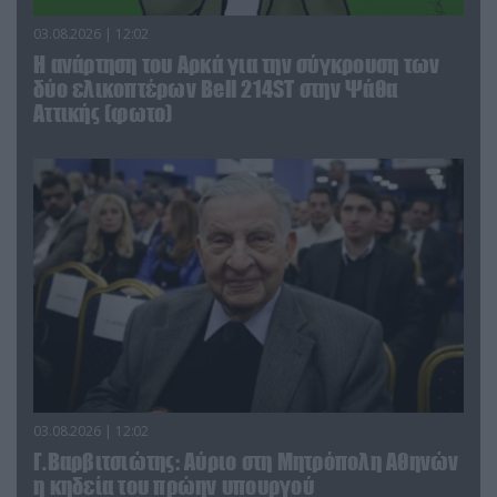
03.08.2026 | 12:02
Η ανάρτηση του Αρκά για την σύγκρουση των
δύο ελικοπτέρων Bell 214ST στην Ψάθα
Αττικής (φωτο)
03.08.2026 | 12:02
Γ.Βαρβιτσιώτης: Aύριο στη Μητρόπολη Αθηνών
η κηδεία του πρώην υπουργού