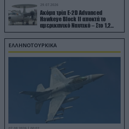
29.07.2026
Ακόμα τρία E-2D Advanced
Hawkeye Block II αποκτά το
αμερικανικό Ναυτικό – Στο 1,2
δισ.δολάρια το κόστος
ΕΛΛΗΝΟΤΟΥΡΚΙΚΑ
07.08.2026 | 00:02