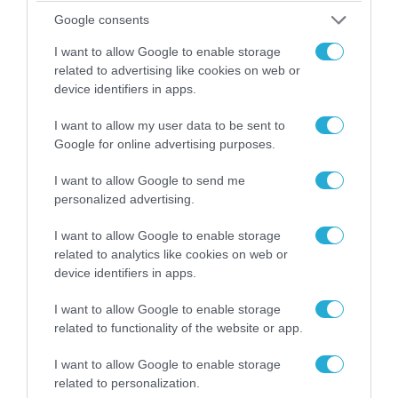
Google consents
06.08.2026 | 09:03
I want to allow Google to enable storage
«Οι εντελώς αθώοι»: Η ανάρτηση του Αρκά για
related to advertising like cookies on web or
device identifiers in apps.
τα ζώα που χάθηκαν στις πυρκαγιές της
Αττικής (φωτο)
I want to allow my user data to be sent to
Google for online advertising purposes.
I want to allow Google to send me
personalized advertising.
I want to allow Google to enable storage
related to analytics like cookies on web or
device identifiers in apps.
I want to allow Google to enable storage
related to functionality of the website or app.
I want to allow Google to enable storage
04.08.2026 | 15:02
related to personalization.
Αυτή την ώρα το τελευταίο «αντίο» στον πρώην