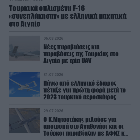
Τουρκικά οπλισμένα F-16
«συνεπλάκησαν» με ελληνικά μαχητικά
στο Αιγαίο
06.08.2026
Νέες παραβιάσεις και
παραβάσεις της Τουρκίας στο
Αιγαίο με τρία UAV
31.07.2026
Πάνω από ελληνικό έδαφος
πέταξε για πρώτη φορά μετά το
2023 τουρκικό αεροσκάφος
29.07.2026
Ο Κ.Μητσοτάκης μιλούσε για
αποτροπή στο Αγαθονήσι και οι
Τούρκοι παραβίαζαν με ΑΦΝΣ και
drone