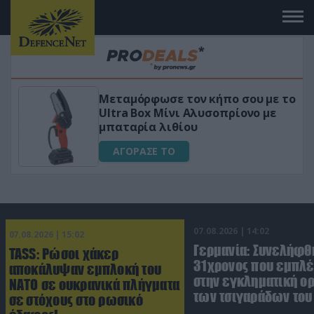
Μεταμόρφωσε τον κήπο σου με το
ικό
Ultra Box Μίνι Αλυσοπρίονο με
μπαταρία λιθίου
ΑΓΟΡΑΣΕ ΤΟ
07.08.2026 | 14:02
07.08.2026 | 15:02
Γερμανία: Συνελήφθ
TASS: Ρώσοι χάκερ
31χρονος που εμπλέ
αποκάλυψαν εμπλοκή του
στην εγκληματική 
ΝΑΤΟ σε ουκρανικά πλήγματα
των τσιγαράδων του 
σε στόχους στο ρωσικό