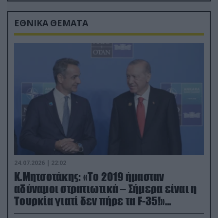
ΕΘΝΙΚΑ ΘΕΜΑΤΑ
24.07.2026 | 22:02
Κ.Μητσοτάκης: «Το 2019 ήμασταν
αδύναμοι στρατιωτικά – Σήμερα είναι η
Τουρκία γιατί δεν πήρε τα F-35!»
(βίντεο)