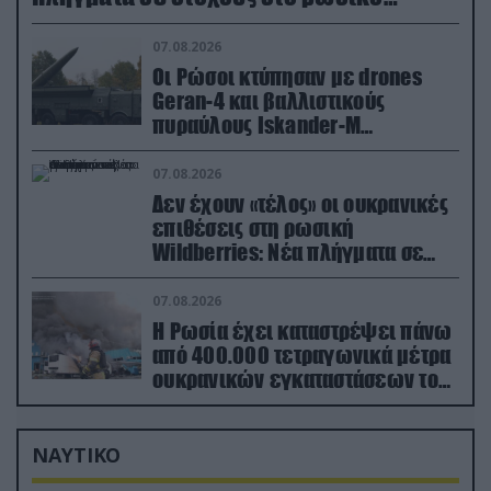
έδαφος!
07.08.2026
Οι Ρώσοι κτύπησαν με drones
Geran-4 και βαλλιστικούς
πυραύλους Iskander-M
ουκρανικό τρένο με στρατιωτικό
εξοπλισμό
07.08.2026
Δεν έχουν «τέλος» οι ουκρανικές
επιθέσεις στη ρωσική
Wildberries: Νέα πλήγματα σε
εγκαταστάσεις στα Ουράλια
07.08.2026
Η Ρωσία έχει καταστρέψει πάνω
από 400.000 τετραγωνικά μέτρα
ουκρανικών εγκαταστάσεων τον
Ιούλιο
ΝΑΥΤΙΚΟ