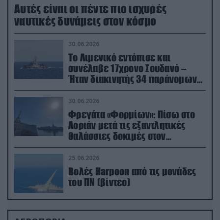
Aυτές είναι οι πέντε πιο ισχυρές
ναυτικές δυνάμεις στον κόσμο
30.06.2026
Το Λιμενικό εντόπισε και
συνέλαβε 17χρονο Σουδανό –
Ήταν διακινητής 34 παράνομων
μεταναστών
30.06.2026
Φρεγάτα «Φορμίων»: Πίσω στο
Λοριάν μετά τις εξαντλητικές
θαλάσσιες δοκιμές στον
απαιτητικό Βισκαϊκό
25.06.2026
Βολές Harpoon από τις μονάδες
του ΠΝ (βίντεο)