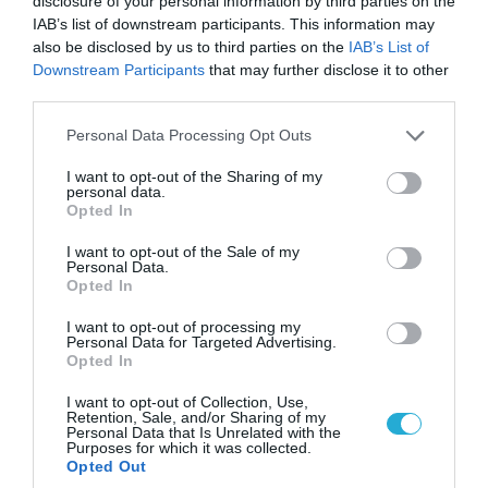
disclosure of your personal information by third parties on the
06.08.2026 | 14:02
IAB’s list of downstream participants. This information may
«Επιχείρηση ελεύθερα πεζοδρόμια» στην
also be disclosed by us to third parties on the
IAB’s List of
Αθήνα: Απομακρύνθηκαν παράνομα
Downstream Participants
that may further disclose it to other
third parties.
αντικείμενα από κοινόχρηστους χώρους
Please note that this website/app uses one or more Google
Personal Data Processing Opt Outs
services and may gather and store information including but
not limited to your visit or usage behaviour. You may click to
I want to opt-out of the Sharing of my
personal data.
grant or deny consent to Google and its third-party tags to
Opted In
use your data for below specified purposes in below Google
consent section.
I want to opt-out of the Sale of my
Personal Data.
Opted In
I want to opt-out of processing my
Personal Data for Targeted Advertising.
Opted In
I want to opt-out of Collection, Use,
07.08.2026 | 08:02
Retention, Sale, and/or Sharing of my
Personal Data that Is Unrelated with the
Οι ρωσικές δυνάμεις απέχουν μόλις 5 χλμ.
Purposes for which it was collected.
από Σλαβιάνσκ και Κραματόρσκ στο Ντονέτσκ
Opted Out