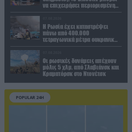
να επιχειρήσει περιορισμένη
στρατιωτική επιχείρηση στην
Ευρώπη»
07.08.2026
Η Ρωσία έχει καταστρέψει
πάνω από 400.000
τετραγωνικά μέτρα ουκρανικών
εγκαταστάσεων τον Ιούλιο
07.08.2026
Οι ρωσικές δυνάμεις απέχουν
μόλις 5 χλμ. από Σλαβιάνσκ και
Κραματόρσκ στο Ντονέτσκ
POPULAR 24H