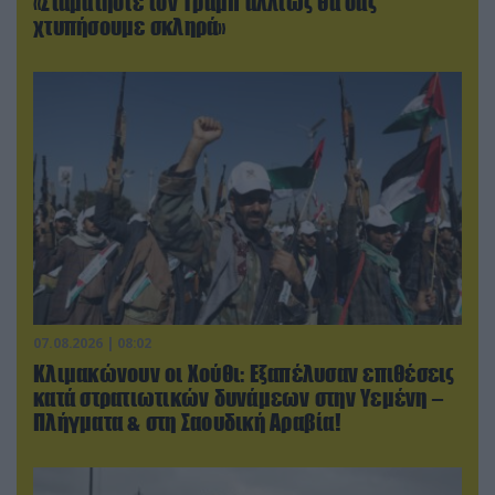
«Σταματήστε τον Τραμπ αλλιώς θα σας
χτυπήσουμε σκληρά»
07.08.2026 | 08:02
Κλιμακώνουν οι Χούθι: Eξαπέλυσαν επιθέσεις
κατά στρατιωτικών δυνάμεων στην Υεμένη –
Πλήγματα & στη Σαουδική Αραβία!