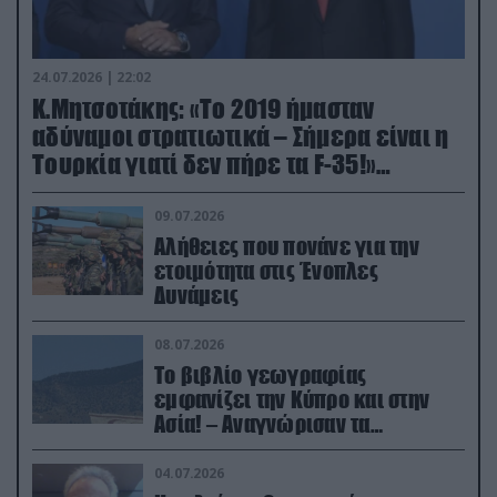
24.07.2026 | 22:02
Κ.Μητσοτάκης: «Το 2019 ήμασταν
αδύναμοι στρατιωτικά – Σήμερα είναι η
Τουρκία γιατί δεν πήρε τα F-35!»
(βίντεο)
09.07.2026
Αλήθειες που πονάνε για την
ετοιμότητα στις Ένοπλες
Δυνάμεις
08.07.2026
Το βιβλίο γεωγραφίας
εμφανίζει την Κύπρο και στην
Ασία! – Αναγνώρισαν τα
κατεχόμενα; (φωτο)
04.07.2026