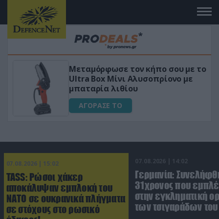
Μεταμόρφωσε τον κήπο σου με το
ικό
Ultra Box Μίνι Αλυσοπρίονο με
μπαταρία λιθίου
ΑΓΟΡΑΣΕ ΤΟ
07.08.2026 | 14:02
07.08.2026 | 15:02
Γερμανία: Συνελήφθ
TASS: Ρώσοι χάκερ
31χρονος που εμπλέ
αποκάλυψαν εμπλοκή του
στην εγκληματική 
ΝΑΤΟ σε ουκρανικά πλήγματα
των τσιγαράδων του 
σε στόχους στο ρωσικό