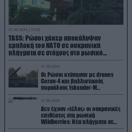
07.08.2026 | 15:02
TASS: Ρώσοι χάκερ αποκάλυψαν
εμπλοκή του ΝΑΤΟ σε ουκρανικά
πλήγματα σε στόχους στο ρωσικό
έδαφος!
07.08.2026
Οι Ρώσοι κτύπησαν με drones
Geran-4 και βαλλιστικούς
πυραύλους Iskander-M
ουκρανικό τρένο με στρατιωτικό
εξοπλισμό
07.08.2026
Δεν έχουν «τέλος» οι ουκρανικές
επιθέσεις στη ρωσική
Wildberries: Νέα πλήγματα σε
εγκαταστάσεις στα Ουράλια