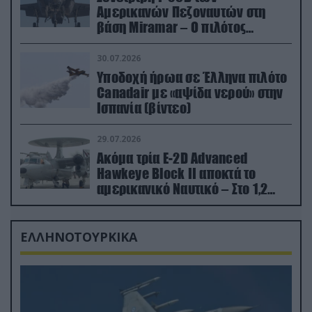
Αμερικανών Πεζοναυτών στη
βάση Miramar – Ο πιλότος
εκτινάχθηκε εγκαίρως
30.07.2026
Υποδοχή ήρωα σε Έλληνα πιλότο
Canadair με «αψίδα νερού» στην
Ισπανία (βίντεο)
29.07.2026
Ακόμα τρία E-2D Advanced
Hawkeye Block II αποκτά το
αμερικανικό Ναυτικό – Στο 1,2
δισ.δολάρια το κόστος
ΕΛΛΗΝΟΤΟΥΡΚΙΚΑ