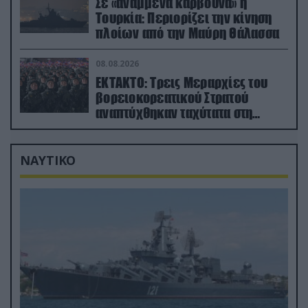
Σε «αναμμένα κάρβουνα» η
Τουρκία: Περιορίζει την κίνηση
πλοίων από την Μαύρη Θάλασσα
08.08.2026
ΕΚΤΑΚΤΟ: Τρεις Μεραρχίες του
βορειοκορεατικού Στρατού
αναπτύχθηκαν ταχύτατα στη
Ρωσία
ΝΑΥΤΙΚΟ