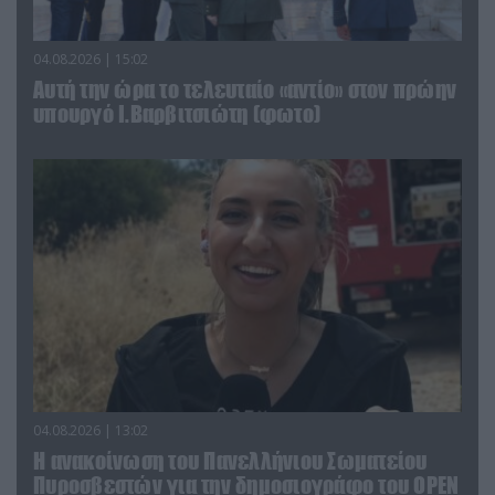
04.08.2026 | 15:02
Αυτή την ώρα το τελευταίο «αντίο» στον πρώην
υπουργό Ι.Βαρβιτσιώτη (φωτο)
04.08.2026 | 13:02
Η ανακοίνωση του Πανελλήνιου Σωματείου
Πυροσβεστών για την δημοσιογράφο του OPEN