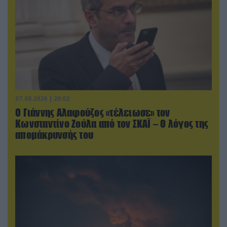
07.08.2026 | 20:02
Ο Γιάννης Αλαφούζος «τέλειωσε» τον
Κωνσταντίνο Ζούλα από τον ΣΚΑΪ – Ο λόγος της
απομάκρυνσής του