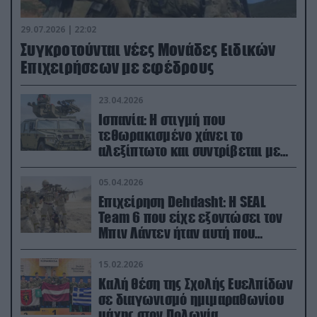
29.07.2026 | 22:02
Συγκροτούνται νέες Μονάδες Ειδικών
Επιχειρήσεων με εφέδρους
23.04.2026
Ισπανία: Η στιγμή που
τεθωρακισμένο χάνει το
αλεξίπτωτο και συντρίβεται με
ορμή στο έδαφος (βίντεο)
05.04.2026
Επιχείρηση Dehdasht: Η SEAL
Team 6 που είχε εξοντώσει τον
Μπιν Λάντεν ήταν αυτή που
διέσωσε τον πιλότο του F-15
15.02.2026
Καλή θέση της Σχολής Ευελπίδων
σε διαγωνισμό ημιμαραθωνίου
μάχης στον Πολωνία