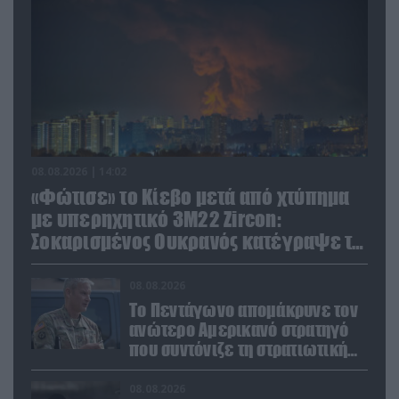
08.08.2026 | 14:02
«Φώτισε» το Κίεβο μετά από χτύπημα
με υπερηχητικό 3M22 Zircon:
Σοκαρισμένος Ουκρανός κατέγραψε τη
στιγμή (βίντεο)
08.08.2026
Το Πεντάγωνο απομάκρυνε τον
ανώτερο Αμερικανό στρατηγό
που συντόνιζε τη στρατιωτική
βοήθεια προς την Ουκρανία
08.08.2026