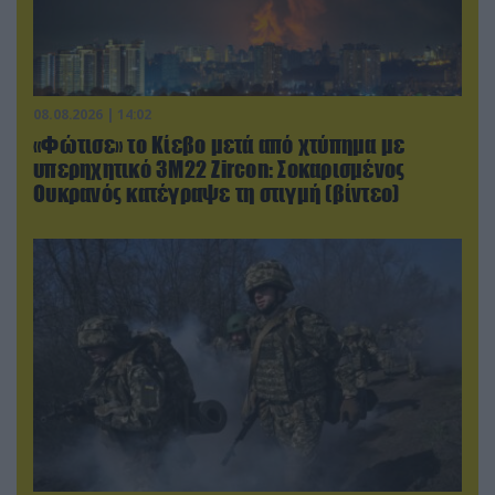
08.08.2026 | 14:02
«Φώτισε» το Κίεβο μετά από χτύπημα με
υπερηχητικό 3M22 Zircon: Σοκαρισμένος
Ουκρανός κατέγραψε τη στιγμή (βίντεο)