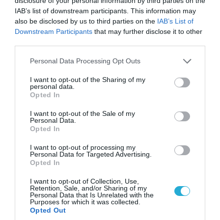
disclosure of your personal information by third parties on the
«Η απόλυτη τραγωδία»: Η «αιχμηρή» ανάρτηση
IAB’s list of downstream participants. This information may
του Αρκά για τα τατουάζ (φωτο)
also be disclosed by us to third parties on the
IAB’s List of
Downstream Participants
that may further disclose it to other
third parties.
Please note that this website/app uses one or more Google
Personal Data Processing Opt Outs
services and may gather and store information including but
not limited to your visit or usage behaviour. You may click to
I want to opt-out of the Sharing of my
personal data.
grant or deny consent to Google and its third-party tags to
Opted In
use your data for below specified purposes in below Google
consent section.
I want to opt-out of the Sale of my
Personal Data.
Opted In
I want to opt-out of processing my
Personal Data for Targeted Advertising.
07.08.2026 | 20:02
Opted In
Ο Γιάννης Αλαφούζος «τέλειωσε» τον
I want to opt-out of Collection, Use,
Κωνσταντίνο Ζούλα από τον ΣΚΑΪ – Ο λόγος της
Retention, Sale, and/or Sharing of my
απομάκρυνσής του
Personal Data that Is Unrelated with the
Purposes for which it was collected.
Opted Out