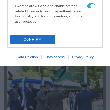
I want to allow Google to enable storage
related to security, including authentication
functionality and fraud prevention, and other
user protection.
06.08.2026 | 09:03
CONFIRM
«Οι εντελώς αθώοι»: Η ανάρτηση του Αρκά για
τα ζώα που χάθηκαν στις πυρκαγιές της
Αττικής (φωτο)
Data Deletion
Data Access
Privacy Policy