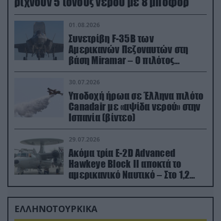
ρίχνουν 5 τόνους νερού με 8 μποφόρ
01.08.2026
Συνετρίβη F-35B των
Αμερικανών Πεζοναυτών στη
βάση Miramar – Ο πιλότος
εκτινάχθηκε εγκαίρως
30.07.2026
Υποδοχή ήρωα σε Έλληνα πιλότο
Canadair με «αψίδα νερού» στην
Ισπανία (βίντεο)
29.07.2026
Ακόμα τρία E-2D Advanced
Hawkeye Block II αποκτά το
αμερικανικό Ναυτικό – Στο 1,2
δισ.δολάρια το κόστος
ΕΛΛΗΝΟΤΟΥΡΚΙΚΑ