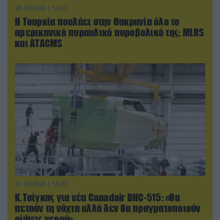
08.08.2026 | 14:02
Η Τουρκία πουλάει στην Ουκρανία όλο το
αμερικανικό πυραυλικό πυροβολικό της: MLRS
και ΑΤΑCMS
07.08.2026 | 16:02
Κ.Τσίγκας για νέα Canadair DHC-515: «Θα
πετούν τη νύχτα αλλά δεν θα πραγματοποιούν
ρίψεις νερού»