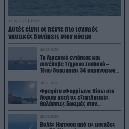
15.07.2026 | 16:03
Aυτές είναι οι πέντε πιο ισχυρές
ναυτικές δυνάμεις στον κόσμο
30.06.2026
Το Λιμενικό εντόπισε και
συνέλαβε 17χρονο Σουδανό –
Ήταν διακινητής 34 παράνομων
μεταναστών
30.06.2026
Φρεγάτα «Φορμίων»: Πίσω στο
Λοριάν μετά τις εξαντλητικές
θαλάσσιες δοκιμές στον
απαιτητικό Βισκαϊκό
25.06.2026
Βολές Harpoon από τις μονάδες