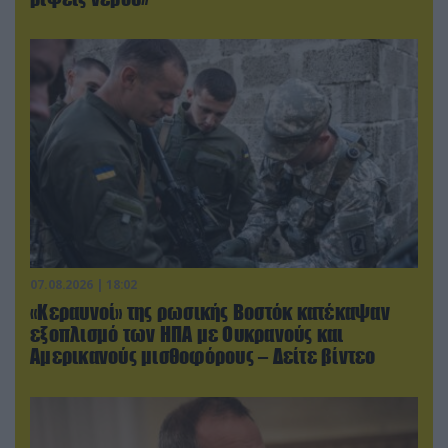
07.08.2026 | 18:02
«Κεραυνοί» της ρωσικής Βοστόκ κατέκαψαν
εξοπλισμό των ΗΠΑ με Ουκρανούς και
Αμερικανούς μισθοφόρους – Δείτε βίντεο