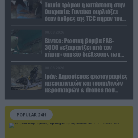
Ταινία τρόμου η κατάσταση στην
Ουκρανία: Γυναίκα ουρλιάζει
όταν άνδρες της TCC πήραν τον
σύντροφό της (βίντεο)
08.08.2026
Βίντεο: Ρωσική βόμβα FAB-
3000 «εξαφανίζει από τον
χάρτη» σημείο διέλευσης των
ουκρανικών δυνάμεων στην
Ζαπορίζια
08.08.2026
Ιράν: Δημοσίευσε φωτογραφίες
αμερικανικών και ισραηλινών
αεροσκαφών & drones που
καταρρίφθηκαν
POPULAR 24H