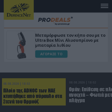
Μεταμόρφωσε τον κήπο σου με το
ικό
Ultra Box Μίνι Αλυσοπρίονο με
μπαταρία λιθίου
ΑΓΟΡΑΣΕ ΤΟ
08.08.2026 | 18:02
08.08.2026 | 18:02
Ομάν: Επίθεση σε πλ
Πλοίο της ADNOC των ΗΑΕ
ανοιχτά – Φωτιά με
κτυπήθηκε από πύραυλο στα
πλήγμα
Στενά του Ορμούζ