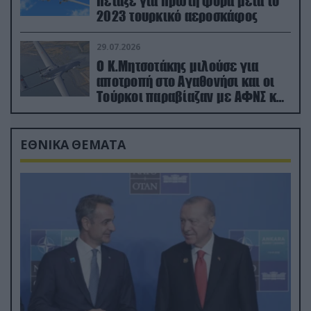
πέταξε για πρώτη φορά μετά το
2023 τουρκικό αεροσκάφος
29.07.2026
Ο Κ.Μητσοτάκης μιλούσε για
αποτροπή στο Αγαθονήσι και οι
Τούρκοι παραβίαζαν με ΑΦΝΣ και
drone
ΕΘΝΙΚΑ ΘΕΜΑΤΑ