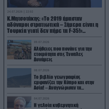
24.07.2026 | 22:02
Κ.Μητσοτάκης: «Το 2019 ήμασταν
αδύναμοι στρατιωτικά – Σήμερα είναι η
Τουρκία γιατί δεν πήρε τα F-35!»
(βίντεο)
09.07.2026
Αλήθειες που πονάνε για την
ετοιμότητα στις Ένοπλες
Δυνάμεις
08.07.2026
Το βιβλίο γεωγραφίας
εμφανίζει την Κύπρο και στην
Ασία! – Αναγνώρισαν τα
κατεχόμενα; (φωτο)
04.07.2026
Η γελοία κυβερνητική