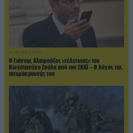
07.08.2026 | 20:02
Ο Γιάννης Αλαφούζος «τέλειωσε» τον
Κωνσταντίνο Ζούλα από τον ΣΚΑΪ – Ο λόγος της
απομάκρυνσής του