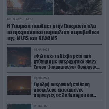
08.08.2026 | 14:02
Η Τουρκία πουλάει στην Ουκρανία όλο
το αμερικανικό πυραυλικό πυροβολικό
της: MLRS και ΑΤΑCMS
08.08.2026
«Φώτισε» το Κίεβο μετά από
χτύπημα με υπερηχητικό 3M22
Zircon: Σοκαρισμένος Ουκρανός
κατέγραψε τη στιγμή (βίντεο)
08.08.2026
Σφοδρή ουκρανική επίθεση
προκάλεσε εκτεταμένες
πυρκαγιές σε διυλιστήριο και
υποδομές της ρωσικής Rosneft
(βίντεο)
08.08.2026