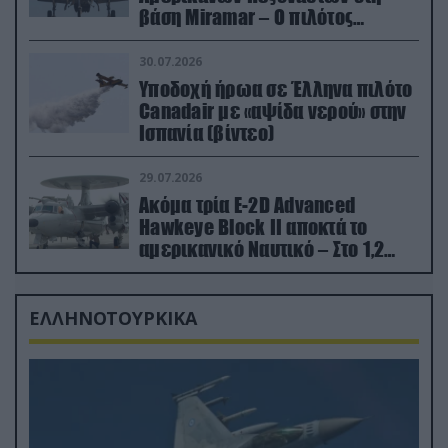
βάση Miramar – Ο πιλότος
εκτινάχθηκε εγκαίρως
30.07.2026
Υποδοχή ήρωα σε Έλληνα πιλότο
Canadair με «αψίδα νερού» στην
Ισπανία (βίντεο)
29.07.2026
Ακόμα τρία E-2D Advanced
Hawkeye Block II αποκτά το
αμερικανικό Ναυτικό – Στο 1,2
δισ.δολάρια το κόστος
ΕΛΛΗΝΟΤΟΥΡΚΙΚΑ