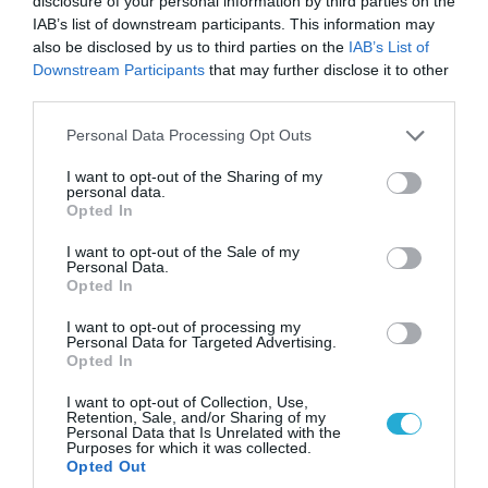
disclosure of your personal information by third parties on the
IAB’s list of downstream participants. This information may
ΠΟΛΙΤΙΚΗ
also be disclosed by us to third parties on the
IAB’s List of
Downstream Participants
that may further disclose it to other
third parties.
Please note that this website/app uses one or more Google
Personal Data Processing Opt Outs
services and may gather and store information including but
not limited to your visit or usage behaviour. You may click to
I want to opt-out of the Sharing of my
personal data.
grant or deny consent to Google and its third-party tags to
Opted In
use your data for below specified purposes in below Google
consent section.
I want to opt-out of the Sale of my
Personal Data.
Opted In
I want to opt-out of processing my
08.08.2026 | 09:02
Personal Data for Targeted Advertising.
«Η απόλυτη τραγωδία»: Η «αιχμηρή» ανάρτηση
Opted In
του Αρκά για τα τατουάζ (φωτο)
I want to opt-out of Collection, Use,
Retention, Sale, and/or Sharing of my
Personal Data that Is Unrelated with the
Purposes for which it was collected.
Opted Out