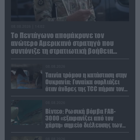
08.08.2026 | 14:02
Το Πεντάγωνο απομάκρυνε τον
ανώτερο Αμερικανό στρατηγό που
συντόνιζε τη στρατιωτική βοήθεια
προς την Ουκρανία
08.08.2026
Ταινία τρόμου η κατάσταση στην
Ουκρανία: Γυναίκα ουρλιάζει
όταν άνδρες της TCC πήραν τον
σύντροφό της (βίντεο)
08.08.2026
Βίντεο: Ρωσική βόμβα FAB-
3000 «εξαφανίζει από τον
χάρτη» σημείο διέλευσης των
ουκρανικών δυνάμεων στην
Ζαπορίζια
08.08.2026