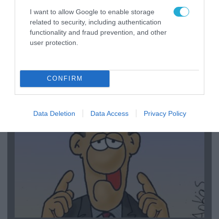
I want to allow Google to enable storage
related to security, including authentication
functionality and fraud prevention, and other
user protection.
06.08.2026 | 14:02
«Επιχείρηση ελεύθερα πεζοδρόμια» στην
Αθήνα: Απομακρύνθηκαν παράνομα
CONFIRM
αντικείμενα από κοινόχρηστους χώρους
Data Deletion
Data Access
Privacy Policy