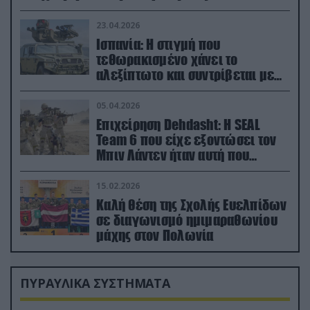
23.04.2026
Ισπανία: Η στιγμή που
τεθωρακισμένο χάνει το
αλεξίπτωτο και συντρίβεται με
ορμή στο έδαφος (βίντεο)
05.04.2026
Επιχείρηση Dehdasht: Η SEAL
Team 6 που είχε εξοντώσει τον
Μπιν Λάντεν ήταν αυτή που
διέσωσε τον πιλότο του F-15
15.02.2026
Καλή θέση της Σχολής Ευελπίδων
σε διαγωνισμό ημιμαραθωνίου
μάχης στον Πολωνία
ΠΥΡΑΥΛΙΚΑ ΣΥΣΤΗΜΑΤΑ