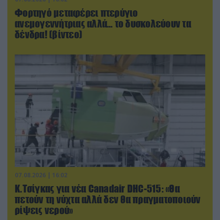
Φορτηγό μεταφέρει πτερύγιο
ανεμογεννήτριας αλλά… το δυσκολεύουν τα
δένδρα! (βίντεο)
07.08.2026 | 16:02
Κ.Τσίγκας για νέα Canadair DHC-515: «Θα
πετούν τη νύχτα αλλά δεν θα πραγματοποιούν
ρίψεις νερού»