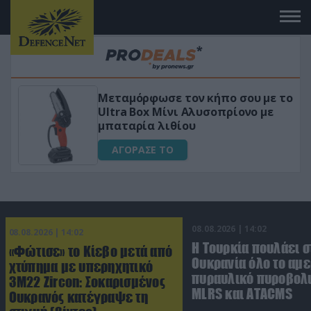
Μεταμόρφωσε τον κήπο σου με το
ικό
Ultra Box Μίνι Αλυσοπρίονο με
μπαταρία λιθίου
ΑΓΟΡΑΣΕ ΤΟ
08.08.2026 | 14:02
08.08.2026 | 14:02
Η Τουρκία πουλάει σ
«Φώτισε» το Κίεβο μετά από
Ουκρανία όλο το αμε
χτύπημα με υπερηχητικό
πυραυλικό πυροβολι
3M22 Zircon: Σοκαρισμένος
MLRS και ΑΤΑCMS
Ουκρανός κατέγραψε τη