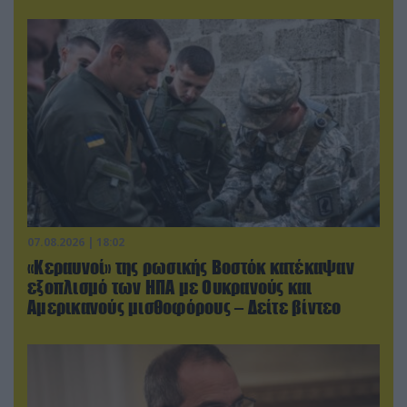
07.08.2026 | 18:02
«Κεραυνοί» της ρωσικής Βοστόκ κατέκαψαν
εξοπλισμό των ΗΠΑ με Ουκρανούς και
Αμερικανούς μισθοφόρους – Δείτε βίντεο