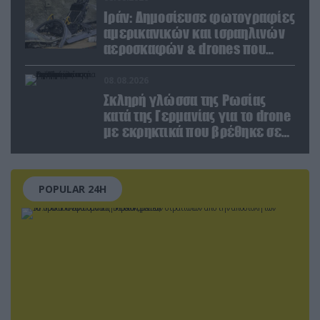
Ιράν: Δημοσίευσε φωτογραφίες
αμερικανικών και ισραηλινών
αεροσκαφών & drones που
καταρρίφθηκαν
08.08.2026
Σκληρή γλώσσα της Ρωσίας
κατά της Γερμανίας για το drone
με εκρηκτικά που βρέθηκε σε
αεροδρόμιο της Λειψίας
POPULAR 24H