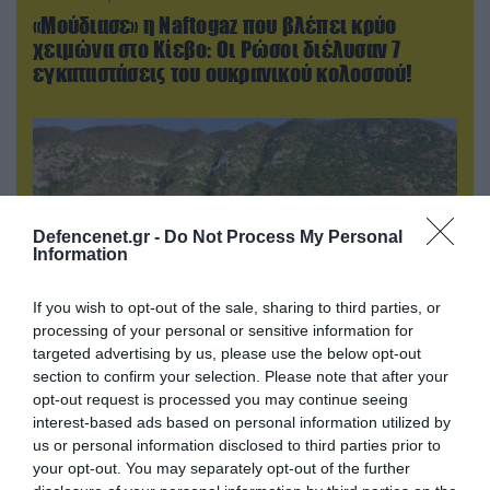
«Μούδιασε» η Naftogaz που βλέπει κρύο
χειμώνα στο Κίεβο: Οι Ρώσοι διέλυσαν 7
εγκαταστάσεις του ουκρανικού κολοσσού!
Defencenet.gr -
Do Not Process My Personal
Information
If you wish to opt-out of the sale, sharing to third parties, or
processing of your personal or sensitive information for
targeted advertising by us, please use the below opt-out
section to confirm your selection. Please note that after your
07.08.2026 | 11:02
opt-out request is processed you may continue seeing
Κλειστή μέχρι νεωτέρας η παραλία
interest-based ads based on personal information utilized by
Λυκοδήμου στα Κύθηρα για λόγους ασφαλείας
us or personal information disclosed to third parties prior to
your opt-out. You may separately opt-out of the further