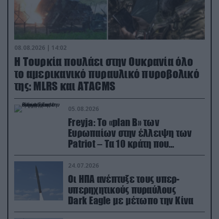
08.08.2026 | 14:02
Η Τουρκία πουλάει στην Ουκρανία όλο
το αμερικανικό πυραυλικό πυροβολικό
της: MLRS και ΑΤΑCMS
05.08.2026
Freyja: Το «plan Β» των
Ευρωπαίων στην έλλειψη των
Patriot – Τα 10 κράτη που
συμμετέχουν στο δίκτυο
συνεργασίας
24.07.2026
Οι ΗΠΑ ανέπτυξε τους υπερ-
υπερηχητικούς πυραύλους
Dark Eagle με μέτωπο την Κίνα