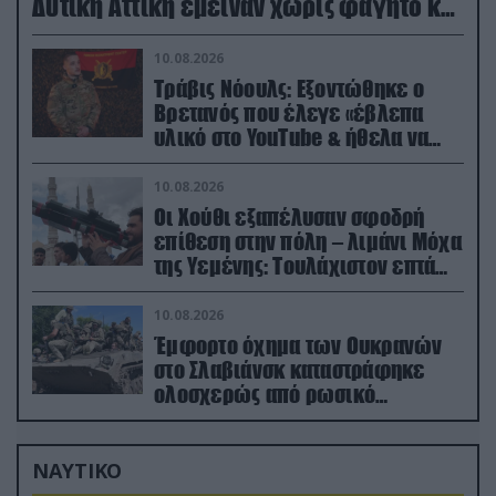
Δυτική Αττική έμειναν χωρίς φαγητό και
νερό
10.08.2026
Τράβις Νόουλς: Εξοντώθηκε ο
Βρετανός που έλεγε «έβλεπα
υλικό στο YouTube & ήθελα να
καθαρίσω τους Ρώσους» (βίντεο)
10.08.2026
Οι Χούθι εξαπέλυσαν σφοδρή
επίθεση στην πόλη – λιμάνι Μόχα
της Υεμένης: Toυλάχιστον επτά
νεκροί (βίντεο)
10.08.2026
Έμφορτο όχημα των Ουκρανών
στο Σλαβιάνσκ καταστράφηκε
ολοσχερώς από ρωσικό
μαχητικό μέσα στην πόλη!
(βίντεο)
ΝΑΥΤΙΚΟ