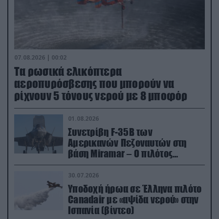
07.08.2026 | 00:02
Τα ρωσικά ελικόπτερα
αεροπυρόσβεσης που μπορούν να
ρίχνουν 5 τόνους νερού με 8 μποφόρ
01.08.2026
Συνετρίβη F-35B των
Αμερικανών Πεζοναυτών στη
βάση Miramar – Ο πιλότος
εκτινάχθηκε εγκαίρως
30.07.2026
Υποδοχή ήρωα σε Έλληνα πιλότο
Canadair με «αψίδα νερού» στην
Ισπανία (βίντεο)