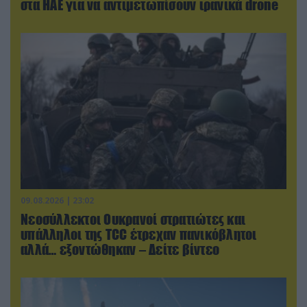
στα ΗΑΕ για να αντιμετωπίσουν ιρανικά drone
09.08.2026 | 23:02
Νεοσύλλεκτοι Ουκρανοί στρατιώτες και
υπάλληλοι της TCC έτρεχαν πανικόβλητοι
αλλά… εξοντώθηκαν – Δείτε βίντεο