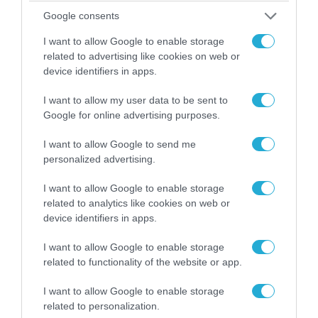
Κωνσταντίνο Ζούλα από τον ΣΚΑΪ – Ο λόγος της
απομάκρυνσής του
Google consents
I want to allow Google to enable storage
related to advertising like cookies on web or
device identifiers in apps.
I want to allow my user data to be sent to
Google for online advertising purposes.
I want to allow Google to send me
personalized advertising.
I want to allow Google to enable storage
related to analytics like cookies on web or
device identifiers in apps.
06.08.2026 | 14:02
«Επιχείρηση ελεύθερα πεζοδρόμια» στην
I want to allow Google to enable storage
Αθήνα: Απομακρύνθηκαν παράνομα
related to functionality of the website or app.
αντικείμενα από κοινόχρηστους χώρους
I want to allow Google to enable storage
related to personalization.