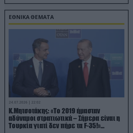
drone
ΕΘΝΙΚΑ ΘΕΜΑΤΑ
24.07.2026 | 22:02
Κ.Μητσοτάκης: «Το 2019 ήμασταν
αδύναμοι στρατιωτικά – Σήμερα είναι η
Τουρκία γιατί δεν πήρε τα F-35!»
(βίντεο)