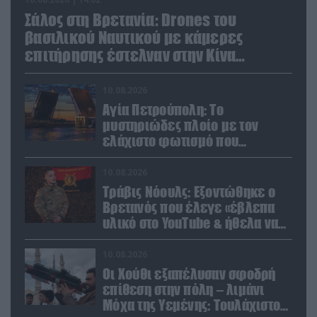
Σάλος στη Βρετανία: Drones του
βασιλικού Ναυτικού με κάμερες
επιτήρησης έστελναν στην Κίνα
απόρρητες πληροφορίες!
10.08.2026
Αγία Πετρούπολη: Το
μυστηριώδες πλοίο με τον
ελάχιστο φωτισμό που
προκάλεσε την περιέργεια
κατοίκων και περαστικών
10.08.2026
Τράβις Νόουλς: Εξοντώθηκε ο
Βρετανός που έλεγε «έβλεπα
υλικό στο YouTube & ήθελα να
καθαρίσω τους Ρώσους»
(βίντεο)
10.08.2026
Οι Χούθι εξαπέλυσαν σφοδρή
επίθεση στην πόλη – λιμάνι
Μόχα της Υεμένης: Toυλάχιστον