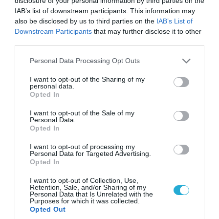
disclosure of your personal information by third parties on the
IAB’s list of downstream participants. This information may
also be disclosed by us to third parties on the
IAB’s List of
Downstream Participants
that may further disclose it to other
08.08.2026 | 09:02
third parties.
«Η απόλυτη τραγωδία»: Η «αιχμηρή» ανάρτηση
του Αρκά για τα τατουάζ (φωτο)
Please note that this website/app uses one or more Google
Personal Data Processing Opt Outs
services and may gather and store information including but
not limited to your visit or usage behaviour. You may click to
I want to opt-out of the Sharing of my
personal data.
grant or deny consent to Google and its third-party tags to
Opted In
use your data for below specified purposes in below Google
consent section.
I want to opt-out of the Sale of my
Personal Data.
Opted In
I want to opt-out of processing my
Personal Data for Targeted Advertising.
Opted In
I want to opt-out of Collection, Use,
Retention, Sale, and/or Sharing of my
Personal Data that Is Unrelated with the
07.08.2026 | 20:02
Purposes for which it was collected.
Ο Γιάννης Αλαφούζος «τέλειωσε» τον
Opted Out