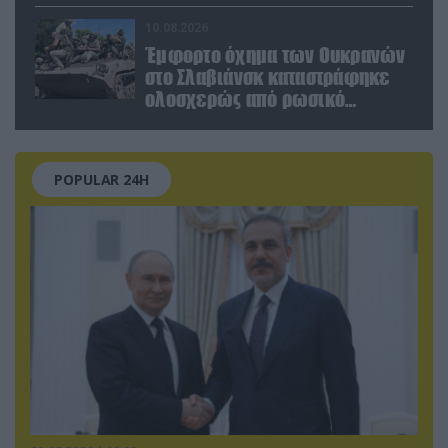
επτά νεκροί (βίντεο)
10.08.2026
Έμφορτο όχημα των Ουκρανών
στο Σλαβιάνσκ καταστράφηκε
ολοσχερώς από ρωσικό
μαχητικό μέσα στην πόλη!
(βίντεο)
POPULAR 24H