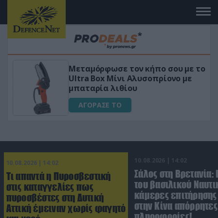
Μεταμόρφωσε τον κήπο σου με το
ικό
Ultra Box Μίνι Αλυσοπρίονο με
μπαταρία λιθίου
ΑΓΟΡΑΣΕ ΤΟ
10.08.2026 | 14:02
10.08.2026 | 14:02
Σάλος στη Βρετανία:
Τι απαντά η Πυροσβεστική
του βασιλικού Ναυτι
στις καταγγελίες πως
κάμερες επιτήρησης
πυροσβέστες στη Δυτική
στην Κίνα απόρρητες
Αττική έμειναν χωρίς φαγητό
πληροφορίες!