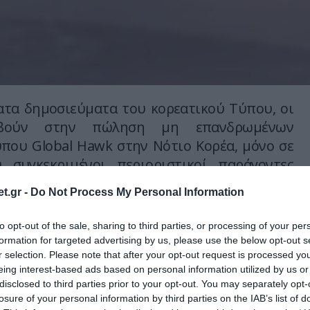
τα δημοσιεύματα του κορεατικού Τύπου, οι
ούν στην πώληση μη επανδρωμένων
που Global Hawk στην Νότιο Κορέα, μόνο σε
 συγκεκριμένοι περιοριστικοί παράγοντες
t.gr -
Do Not Process My Personal Information
ίτημα της διεύθυνσης προμηθειών αμυντικών
to opt-out of the sale, sharing to third parties, or processing of your per
ς Νοτίου Κορέας για την αγορά αριθμού
formation for targeted advertising by us, please use the below opt-out s
φών, το αμερικανικό υπουργείο άμυνας είχε
r selection. Please note that after your opt-out request is processed y
 δεν βλέπει αρνητικά το ενδεχόμενο αυτό
eing interest-based ads based on personal information utilized by us or
disclosed to third parties prior to your opt-out. You may separately opt-
ι η χρήση των αεροσκαφών θα είναι
losure of your personal information by third parties on the IAB’s list of
ι γνωστή. Παρά το γεγονός αυτό Αμερικανοί