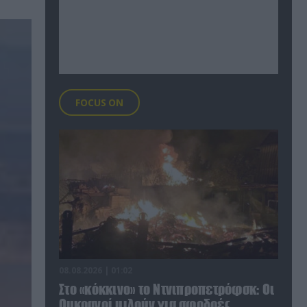
FOCUS ON
08.08.2026 | 01:02
Στο «κόκκινο» το Ντνιπροπετρόφσκ: Οι
Ουκρανοί μιλούν για σφοδρές