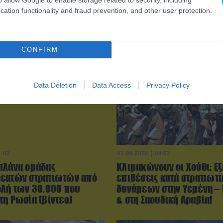
cation functionality and fraud prevention, and other user protection.
CONFIRM
Data Deletion
Data Access
Privacy Policy
3:02
07.08.2026 | 08:02
πλάνα ομάδας
Κλιμακώνουν οι Χούθι: E
εατών στρατιωτών από
επιθέσεις κατά στρατιωτ
ολή των 30.000 που
δυνάμεων στην Υεμένη –
τη Ρωσία (βίντεο)
& στη Σαουδική Αραβία!