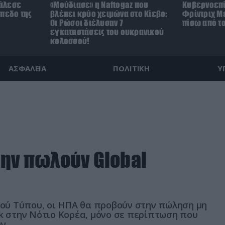
άλεσε
«Μούδιασε» η Naftogaz που
Κυβερνοεπί
ήπεδο της
βλέπει κρύο χειμώνα στο Κίεβο:
Φρίντριχ Με
)
Οι Ρώσοι διέλυσαν 7
πίσω από τ
εγκαταστάσεις του ουκρανικού
κολοσσού!
ΑΣΦΑΛΕΙΑ
ΠΟΛΙΤΙΚΗ
Υ
μην πωλούν Global
ού Τύπου, οι ΗΠΑ θα προβούν στην πώληση μη
 στην Νότιο Κορέα, μόνο σε περίπτωση που
ν.