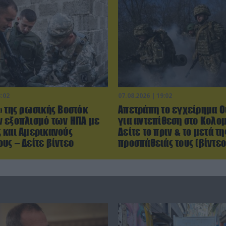
8:02
07.08.2026 | 19:02
» της ρωσικής Βοστόκ
Απετράπη το εγχείρημα 
 εξοπλισμό των ΗΠΑ με
για αντεπίθεση στο Κολομ
 και Αμερικανούς
Δείτε το πριν & το μετά τη
υς – Δείτε βίντεο
προσπάθειάς τους (βίντεο