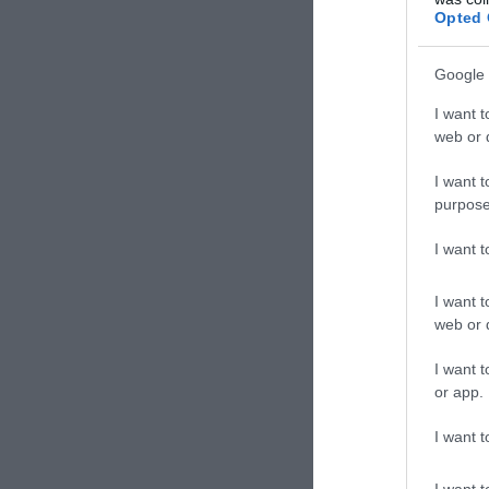
Opted 
Google 
I want t
web or d
I want t
purpose
I want 
I want t
web or d
I want t
or app.
I want t
I want t