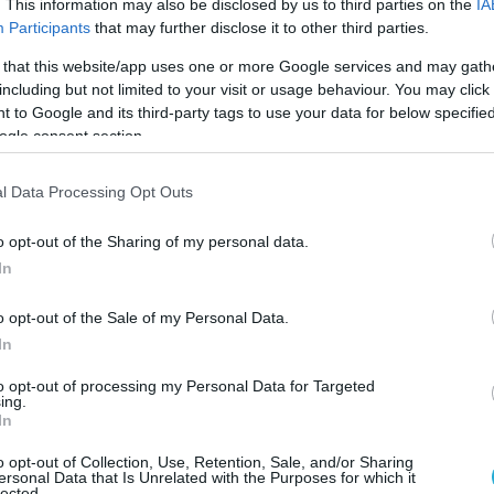
. This information may also be disclosed by us to third parties on the
IA
νισαν ότι το Global Hawk περιλαμβάνεται ως
Participants
that may further disclose it to other third parties.
υνθήκη περί ελέγχου μεταφοράς πυραυλικής
 that this website/app uses one or more Google services and may gath
CR-Missile Technology Control Regime), από
including but not limited to your visit or usage behaviour. You may click 
παρέχει τη δυνατότητα στους χρήστες του να
 to Google and its third-party tags to use your data for below specifi
ogle consent section.
να εξαπολύουν όπλα μαζικής καταστροφής σε
εις. Επίσης οι Αμερικανοί διευκρίνισαν ότι
l Data Processing Opt Outs
ορισμοί και σε ότι αφορά την πρόσβαση
ν στην τεχνολογία που ενσωματώνει το εν
o opt-out of the Sharing of my personal data.
ς…
In
o opt-out of the Sale of my Personal Data.
Ο ΑΡΘΡΟ
In
to opt-out of processing my Personal Data for Targeted
ing.
In
o opt-out of Collection, Use, Retention, Sale, and/or Sharing
ersonal Data that Is Unrelated with the Purposes for which it
lected.