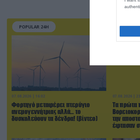
authenti
POPULAR 24H
07.08.2026 | 16:02
07.08.2026 | 2
Φορτηγό μεταφέρει πτερύγιο
Τα πρώτα 
ανεμογεννήτριας αλλά… το
Βορειοκορ
δυσκολεύουν τα δένδρα! (βίντεο)
την αποστ
έφτασαν σ