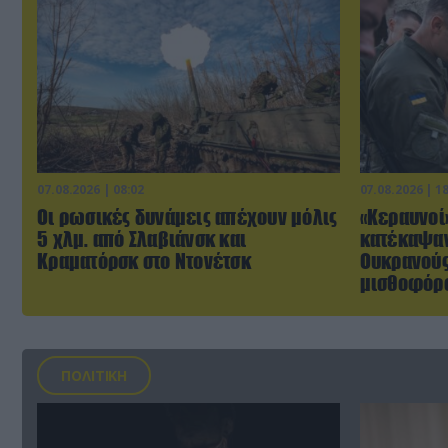
07.08.2026 | 08:02
07.08.2026 | 1
Οι ρωσικές δυνάμεις απέχουν μόλις
«Κεραυνοί
5 χλμ. από Σλαβιάνσκ και
κατέκαψαν
Κραματόρσκ στο Ντονέτσκ
Ουκρανούς
μισθοφόρο
ΠΟΛΙΤΙΚΗ