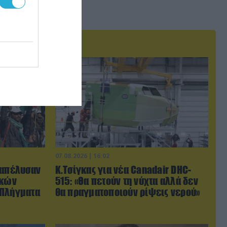
07.08.2026 | 16:02
ξαπέλυσαν
Κ.Τσίγκας για νέα Canadair DHC-
ικών
515: «Θα πετούν τη νύχτα αλλά δεν
 Πλήγματα
θα πραγματοποιούν ρίψεις νερού»