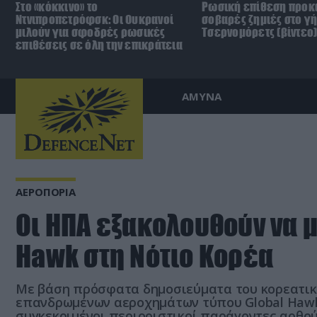
Στο «κόκκινο» το
Ρωσική επίθεση προκ
Ντνιπροπετρόφσκ: Οι Ουκρανοί
σοβαρές ζημιές στο γ
μιλούν για σφοδρές ρωσικές
Τσερνομόρετς (βίντεο
επιθέσεις σε όλη την επικράτεια
ΑΜΥΝΑ
ΑΕΡΟΠΟΡΙΑ
Οι ΗΠΑ εξακολουθούν να 
Hawk στη Νότιο Κορέα
Με βάση πρόσφατα δημοσιεύματα του κορεατικ
επανδρωμένων αεροχημάτων τύπου Global Hawk
συγκεκριμένοι περιοριστικοί παράγοντες αρθού