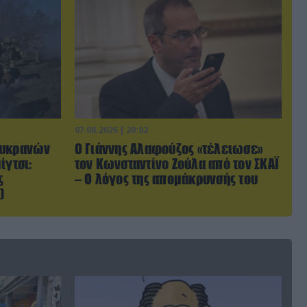
07.08.2026 | 20:02
Ουκρανών
Ο Γιάννης Αλαφούζος «τέλειωσε»
ίγτσι:
τον Κωνσταντίνο Ζούλα από τον ΣΚΑΪ
ς
– Ο λόγος της απομάκρυνσής του
)