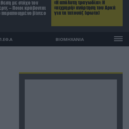
«Η απόλυτη τραγωδία»: Η
θεση με στόχο τον
«αιχμηρή» ανάρτηση του Αρκά
ρτς – Ποιοι κρύβονται
για τα τατουάζ (φωτο)
ο παραποιημένο βίντεο
Π.ΕΘ.Α
ΒΙΟΜΗΧΑΝΙΑ