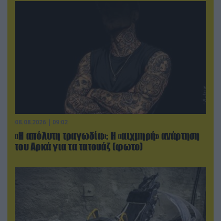
08.08.2026 | 09:02
«Η απόλυτη τραγωδία»: Η «αιχμηρή» ανάρτηση
του Αρκά για τα τατουάζ (φωτο)