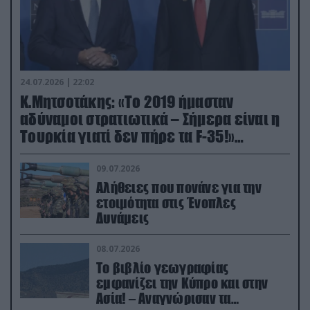
24.07.2026 | 22:02
Κ.Μητσοτάκης: «Το 2019 ήμασταν
αδύναμοι στρατιωτικά – Σήμερα είναι η
Τουρκία γιατί δεν πήρε τα F-35!»
(βίντεο)
09.07.2026
Αλήθειες που πονάνε για την
ετοιμότητα στις Ένοπλες
Δυνάμεις
08.07.2026
Το βιβλίο γεωγραφίας
εμφανίζει την Κύπρο και στην
Ασία! – Αναγνώρισαν τα