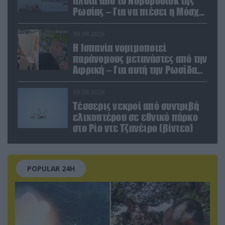
πλοία από το Νοβοροσίσκ της
Ρωσίας – Για να πιέσει η Μόσχα
το Ιράν;
09.08.2026
Η Ισπανία νομιμοποιεί
παράνομους μετανάστες από την
Αφρική – Για αυτή την Ρωσίδα
όμως επέλεξαν την απέλαση
09.08.2026
Τέσσερις νεκροί από συντριβή
ελικοπτέρου σε εθνικό πάρκο
στο Ρίο ντε Τζανέιρο (βίντεο)
POPULAR 24H