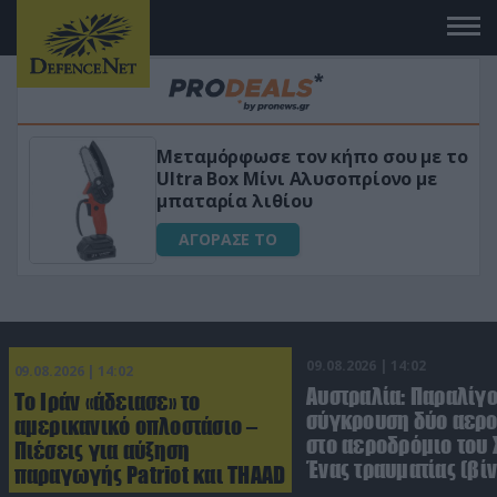
μόρφωσε τον κήπο σου με το
«Μαγική» φ
a Box Μίνι Αλυσοπρίονο με
για αύξηση
αρία λιθίου
ΑΓΟΡΑΣΕ
ΟΡΑΣΕ ΤΟ
09.08.2026 | 14:02
09.08.2026 | 14:02
Αυστραλία: Παραλίγ
Το Ιράν «άδειασε» το
σύγκρουση δύο αε
αμερικανικό οπλοστάσιο –
στο αεροδρόμιο του 
Πιέσεις για αύξηση
Ένας τραυματίας (βίν
παραγωγής Patriot και THAAD