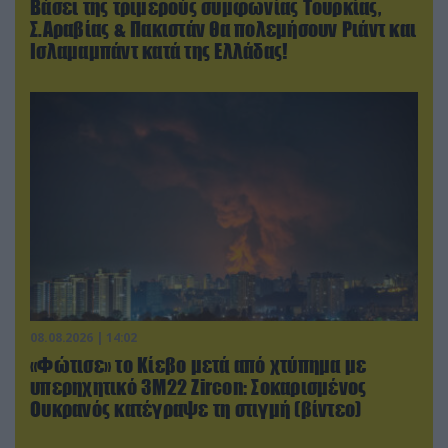
Βάσει της τριμερούς συμφωνίας Τουρκίας,
Σ.Αραβίας & Πακιστάν θα πολεμήσουν Ριάντ και
Ισλαμαμπάντ κατά της Ελλάδας!
08.08.2026 | 14:02
«Φώτισε» το Κίεβο μετά από χτύπημα με
υπερηχητικό 3M22 Zircon: Σοκαρισμένος
Ουκρανός κατέγραψε τη στιγμή (βίντεο)