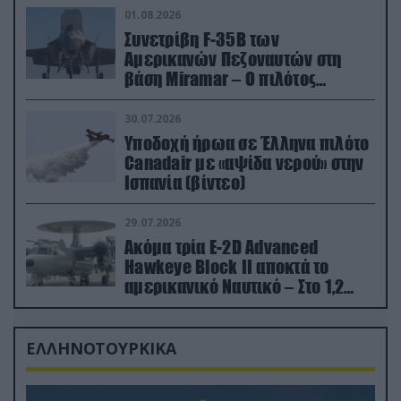
01.08.2026
Συνετρίβη F-35B των
Αμερικανών Πεζοναυτών στη
βάση Miramar – Ο πιλότος
εκτινάχθηκε εγκαίρως
30.07.2026
Υποδοχή ήρωα σε Έλληνα πιλότο
Canadair με «αψίδα νερού» στην
Ισπανία (βίντεο)
29.07.2026
Ακόμα τρία E-2D Advanced
Hawkeye Block II αποκτά το
αμερικανικό Ναυτικό – Στο 1,2
δισ.δολάρια το κόστος
ΕΛΛΗΝΟΤΟΥΡΚΙΚΑ