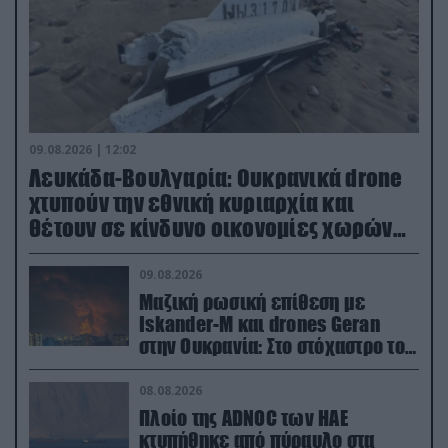
09.08.2026 | 12:02
Λευκάδα-Βουλγαρία: Ουκρανικά drone
χτυπούν την εθνική κυριαρχία και
θέτουν σε κίνδυνο οικονομίες χωρών
του ΝΑΤΟ
09.08.2026
Μαζική ρωσική επίθεση με
Iskander-M και drones Geran
στην Ουκρανία: Στο στόχαστρο το
εργοστάσιο των Flamingo
08.08.2026
Πλοίο της ADNOC των ΗΑΕ
κτυπήθηκε από πύραυλο στα