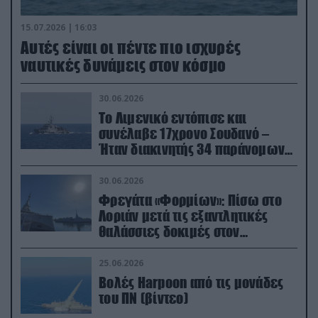
15.07.2026 | 16:03
Aυτές είναι οι πέντε πιο ισχυρές
ναυτικές δυνάμεις στον κόσμο
30.06.2026
Το Λιμενικό εντόπισε και
συνέλαβε 17χρονο Σουδανό –
Ήταν διακινητής 34 παράνομων
μεταναστών
30.06.2026
Φρεγάτα «Φορμίων»: Πίσω στο
Λοριάν μετά τις εξαντλητικές
θαλάσσιες δοκιμές στον
απαιτητικό Βισκαϊκό
25.06.2026
Βολές Harpoon από τις μονάδες
του ΠΝ (βίντεο)