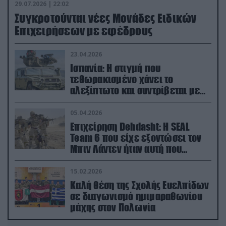
29.07.2026 | 22:02
Συγκροτούνται νέες Μονάδες Ειδικών
Επιχειρήσεων με εφέδρους
23.04.2026
Ισπανία: Η στιγμή που
τεθωρακισμένο χάνει το
αλεξίπτωτο και συντρίβεται με
ορμή στο έδαφος (βίντεο)
05.04.2026
Επιχείρηση Dehdasht: Η SEAL
Team 6 που είχε εξοντώσει τον
Μπιν Λάντεν ήταν αυτή που
διέσωσε τον πιλότο του F-15
15.02.2026
Καλή θέση της Σχολής Ευελπίδων
σε διαγωνισμό ημιμαραθωνίου
μάχης στον Πολωνία