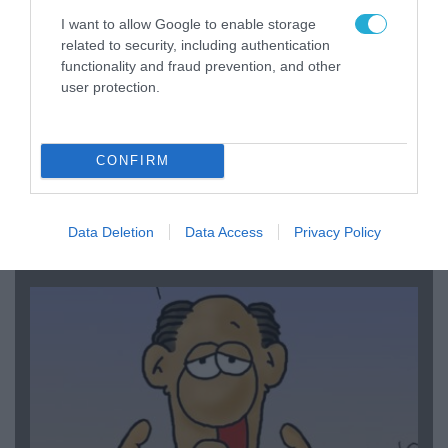
I want to allow Google to enable storage
related to security, including authentication
functionality and fraud prevention, and other
user protection.
CONFIRM
06.08.2026 | 14:02
«Επιχείρηση ελεύθερα πεζοδρόμια» στην
Αθήνα: Απομακρύνθηκαν παράνομα
Data Deletion
Data Access
Privacy Policy
αντικείμενα από κοινόχρηστους χώρους