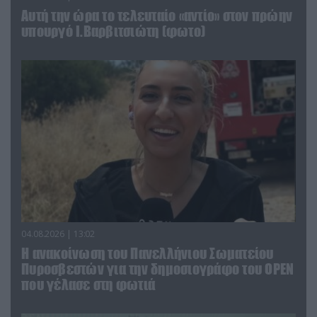
Αυτή την ώρα το τελευταίο «αντίο» στον πρώην
υπουργό Ι.Βαρβιτσιώτη (φωτο)
04.08.2026 | 13:02
Η ανακοίνωση του Πανελλήνιου Σωματείου
Πυροσβεστών για την δημοσιογράφο του OPEN
που γέλασε στη φωτιά