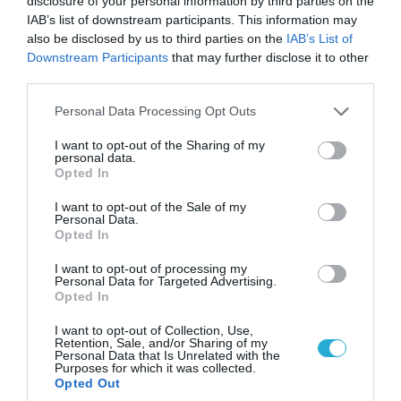
Περιορίζει την κίνηση πλοίων από την Μαύρη
disclosure of your personal information by third parties on the
IAB’s list of downstream participants. This information may
Θάλασσα
also be disclosed by us to third parties on the
IAB’s List of
Downstream Participants
that may further disclose it to other
third parties.
ΠΟΛΙΤΙΚΗ
Please note that this website/app uses one or more Google
Personal Data Processing Opt Outs
services and may gather and store information including but
not limited to your visit or usage behaviour. You may click to
I want to opt-out of the Sharing of my
personal data.
grant or deny consent to Google and its third-party tags to
Opted In
use your data for below specified purposes in below Google
consent section.
I want to opt-out of the Sale of my
Personal Data.
Opted In
I want to opt-out of processing my
Personal Data for Targeted Advertising.
Opted In
I want to opt-out of Collection, Use,
08.08.2026 | 09:02
Retention, Sale, and/or Sharing of my
Personal Data that Is Unrelated with the
«Η απόλυτη τραγωδία»: Η «αιχμηρή» ανάρτηση
Purposes for which it was collected.
του Αρκά για τα τατουάζ (φωτο)
Opted Out