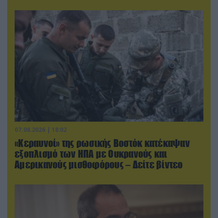
07.08.2026 | 18:02
«Κεραυνοί» της ρωσικής Βοστόκ κατέκαψαν
εξοπλισμό των ΗΠΑ με Ουκρανούς και
Αμερικανούς μισθοφόρους – Δείτε βίντεο