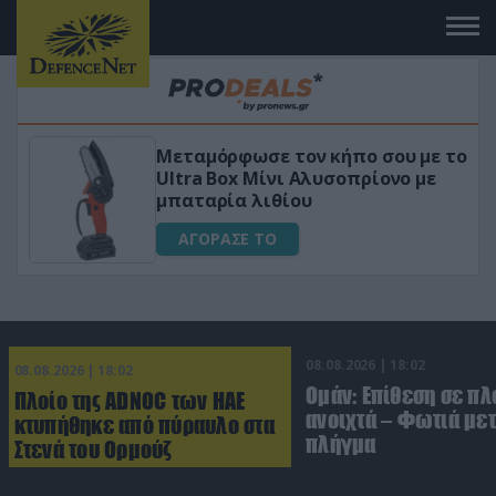
 με το
«Μαγική» φόρμουλα τριβόλι + VIP
 με
για αύξηση της λίμπιντο
ΑΓΟΡΑΣΕ ΤΟ
08.08.2026 | 18:02
08.08.2026 | 18:02
Ομάν: Επίθεση σε πλ
Πλοίο της ADNOC των ΗΑΕ
ανοιχτά – Φωτιά με
κτυπήθηκε από πύραυλο στα
πλήγμα
Στενά του Ορμούζ