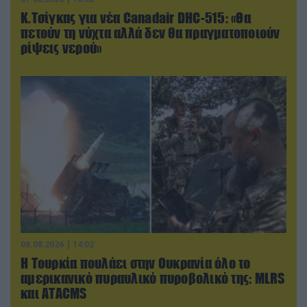
Κ.Τσίγκας για νέα Canadair DHC-515: «Θα
πετούν τη νύχτα αλλά δεν θα πραγματοποιούν
ρίψεις νερού»
08.08.2026 | 14:02
Η Τουρκία πουλάει στην Ουκρανία όλο το
αμερικανικό πυραυλικό πυροβολικό της: MLRS
και ΑΤΑCMS