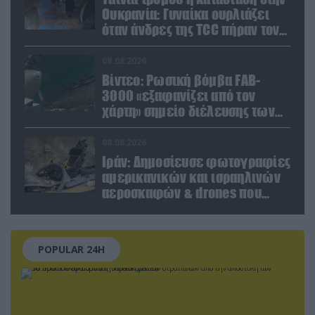
Ουκρανία: Γυναίκα ουρλιάζει
όταν άνδρες της TCC πήραν τον
σύντροφό της (βίντεο)
08.08.2026
Βίντεο: Ρωσική βόμβα FAB-
3000 «εξαφανίζει από τον
χάρτη» σημείο διέλευσης των
ουκρανικών δυνάμεων στην
Ζαπορίζια
08.08.2026
Ιράν: Δημοσίευσε φωτογραφίες
αμερικανικών και ισραηλινών
αεροσκαφών & drones που
καταρρίφθηκαν
POPULAR 24H