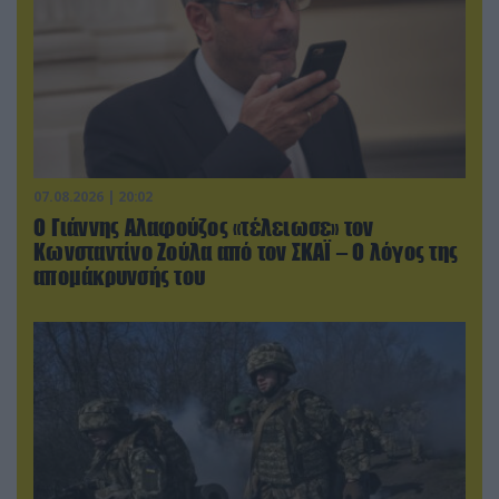
07.08.2026 | 20:02
Ο Γιάννης Αλαφούζος «τέλειωσε» τον
Κωνσταντίνο Ζούλα από τον ΣΚΑΪ – Ο λόγος της
απομάκρυνσής του