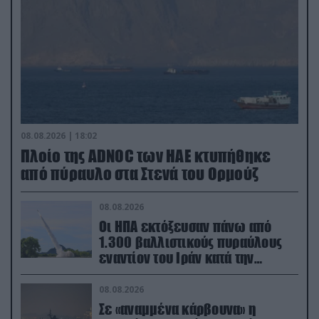
08.08.2026 | 18:02
Πλοίο της ADNOC των ΗΑΕ κτυπήθηκε
από πύραυλο στα Στενά του Ορμούζ
08.08.2026
Οι ΗΠΑ εκτόξευσαν πάνω από
1.300 βαλλιστικούς πυραύλους
εναντίον του Ιράν κατά την
διάρκεια του πολέμου
08.08.2026
Σε «αναμμένα κάρβουνα» η