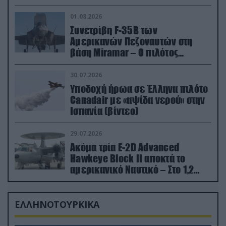
01.08.2026
Συνετρίβη F-35B των
Αμερικανών Πεζοναυτών στη
βάση Miramar – Ο πιλότος
εκτινάχθηκε εγκαίρως
30.07.2026
Υποδοχή ήρωα σε Έλληνα πιλότο
Canadair με «αψίδα νερού» στην
Ισπανία (βίντεο)
29.07.2026
Ακόμα τρία E-2D Advanced
Hawkeye Block II αποκτά το
αμερικανικό Ναυτικό – Στο 1,2
δισ.δολάρια το κόστος
ΕΛΛΗΝΟΤΟΥΡΚΙΚΑ