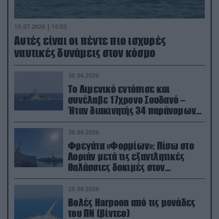
15.07.2026 | 16:03
Aυτές είναι οι πέντε πιο ισχυρές
ναυτικές δυνάμεις στον κόσμο
30.06.2026
Το Λιμενικό εντόπισε και
συνέλαβε 17χρονο Σουδανό –
Ήταν διακινητής 34 παράνομων
μεταναστών
30.06.2026
Φρεγάτα «Φορμίων»: Πίσω στο
Λοριάν μετά τις εξαντλητικές
θαλάσσιες δοκιμές στον
απαιτητικό Βισκαϊκό
25.06.2026
Βολές Harpoon από τις μονάδες
του ΠΝ (βίντεο)