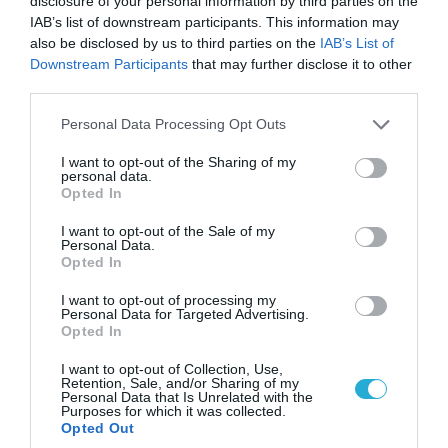
disclosure of your personal information by third parties on the
του Αρκά για τα τατουάζ (φωτο)
IAB’s list of downstream participants. This information may
also be disclosed by us to third parties on the
IAB’s List of
Downstream Participants
that may further disclose it to other
third parties.
Please note that this website/app uses one or more Google
Personal Data Processing Opt Outs
services and may gather and store information including but
not limited to your visit or usage behaviour. You may click to
I want to opt-out of the Sharing of my
personal data.
grant or deny consent to Google and its third-party tags to
Opted In
use your data for below specified purposes in below Google
consent section.
I want to opt-out of the Sale of my
Personal Data.
Opted In
I want to opt-out of processing my
07.08.2026 | 20:02
Personal Data for Targeted Advertising.
Ο Γιάννης Αλαφούζος «τέλειωσε» τον
Opted In
Κωνσταντίνο Ζούλα από τον ΣΚΑΪ – Ο λόγος της
I want to opt-out of Collection, Use,
απομάκρυνσής του
Retention, Sale, and/or Sharing of my
Personal Data that Is Unrelated with the
Purposes for which it was collected.
Opted Out