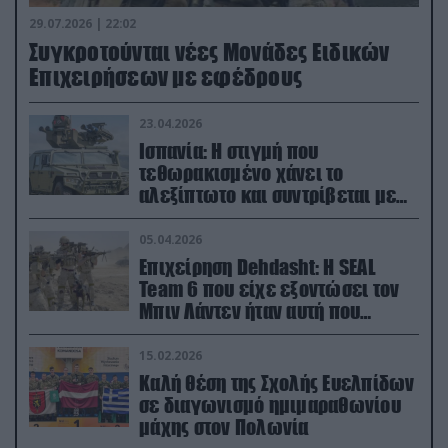
29.07.2026 | 22:02
Συγκροτούνται νέες Μονάδες Ειδικών
Επιχειρήσεων με εφέδρους
23.04.2026
Ισπανία: Η στιγμή που
τεθωρακισμένο χάνει το
αλεξίπτωτο και συντρίβεται με
ορμή στο έδαφος (βίντεο)
05.04.2026
Επιχείρηση Dehdasht: Η SEAL
Team 6 που είχε εξοντώσει τον
Μπιν Λάντεν ήταν αυτή που
διέσωσε τον πιλότο του F-15
15.02.2026
Καλή θέση της Σχολής Ευελπίδων
σε διαγωνισμό ημιμαραθωνίου
μάχης στον Πολωνία