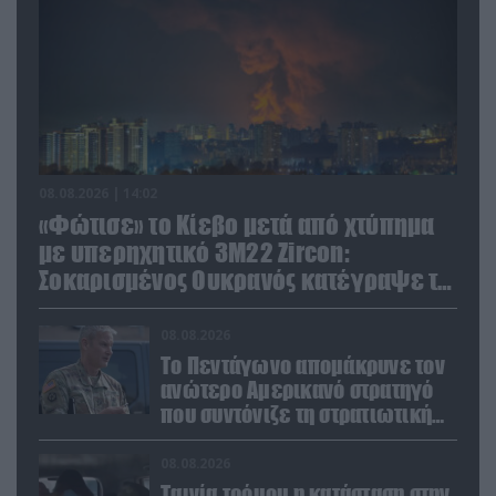
08.08.2026 | 14:02
«Φώτισε» το Κίεβο μετά από χτύπημα
με υπερηχητικό 3M22 Zircon:
Σοκαρισμένος Ουκρανός κατέγραψε τη
στιγμή (βίντεο)
08.08.2026
Το Πεντάγωνο απομάκρυνε τον
ανώτερο Αμερικανό στρατηγό
που συντόνιζε τη στρατιωτική
βοήθεια προς την Ουκρανία
08.08.2026
Ταινία τρόμου η κατάσταση στην