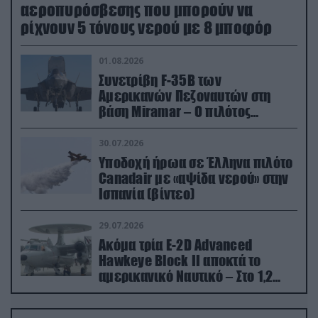
αεροπυρόσβεσης που μπορούν να
ρίχνουν 5 τόνους νερού με 8 μποφόρ
01.08.2026
Συνετρίβη F-35B των
Αμερικανών Πεζοναυτών στη
βάση Miramar – Ο πιλότος
εκτινάχθηκε εγκαίρως
30.07.2026
Υποδοχή ήρωα σε Έλληνα πιλότο
Canadair με «αψίδα νερού» στην
Ισπανία (βίντεο)
29.07.2026
Ακόμα τρία E-2D Advanced
Hawkeye Block II αποκτά το
αμερικανικό Ναυτικό – Στο 1,2
δισ.δολάρια το κόστος