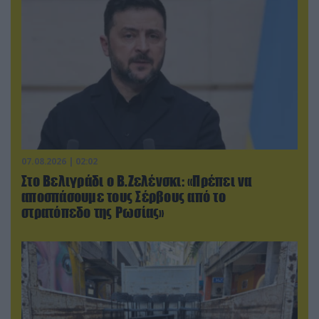
07.08.2026 | 02:02
Στο Βελιγράδι ο Β.Ζελένσκι: «Πρέπει να
αποσπάσουμε τους Σέρβους από το
στρατόπεδο της Ρωσίας»