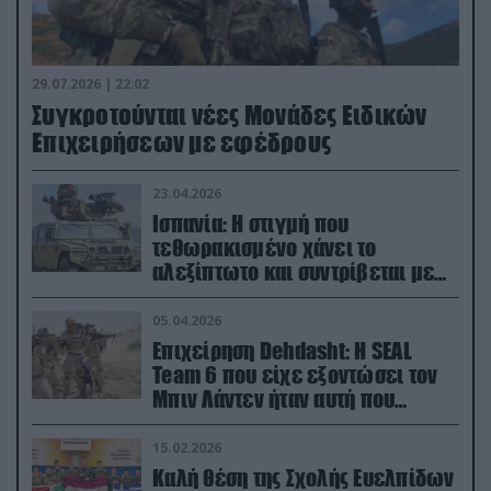
29.07.2026 | 22:02
Συγκροτούνται νέες Μονάδες Ειδικών
Επιχειρήσεων με εφέδρους
23.04.2026
Ισπανία: Η στιγμή που
τεθωρακισμένο χάνει το
αλεξίπτωτο και συντρίβεται με
ορμή στο έδαφος (βίντεο)
05.04.2026
Επιχείρηση Dehdasht: Η SEAL
Team 6 που είχε εξοντώσει τον
Μπιν Λάντεν ήταν αυτή που
διέσωσε τον πιλότο του F-15
15.02.2026
Καλή θέση της Σχολής Ευελπίδων