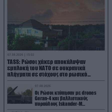
07.08.2026 | 15:02
TASS: Ρώσοι χάκερ αποκάλυψαν
εμπλοκή του ΝΑΤΟ σε ουκρανικά
πλήγματα σε στόχους στο ρωσικό
έδαφος!
07.08.2026
Οι Ρώσοι κτύπησαν με drones
Geran-4 και βαλλιστικούς
πυραύλους Iskander-M
ουκρανικό τρένο με στρατιωτικό