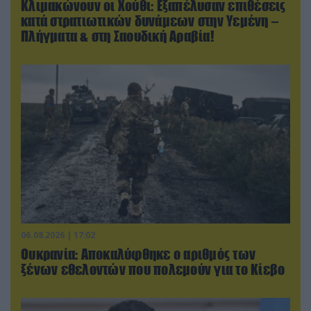
Κλιμακώνουν οι Χούθι: Eξαπέλυσαν επιθέσεις
κατά στρατιωτικών δυνάμεων στην Υεμένη –
Πλήγματα & στη Σαουδική Αραβία!
06.08.2026 | 17:02
Ουκρανία: Αποκαλύφθηκε ο αριθμός των
ξένων εθελοντών που πολεμούν για το Κίεβο