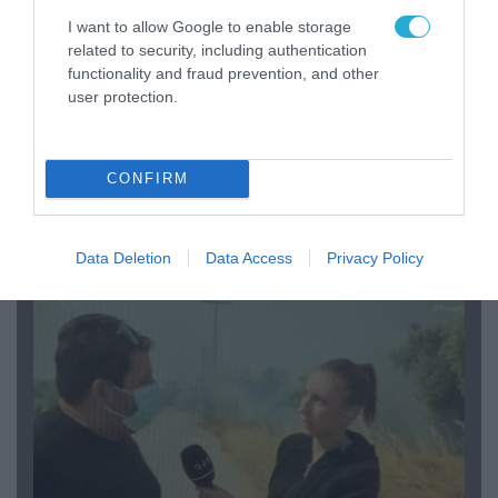
I want to allow Google to enable storage
related to security, including authentication
functionality and fraud prevention, and other
user protection.
04.08.2026 | 13:02
CONFIRM
Η ανακοίνωση του Πανελλήνιου Σωματείου
Πυροσβεστών για την δημοσιογράφο του OPEN
που γέλασε στη φωτιά
Data Deletion
Data Access
Privacy Policy