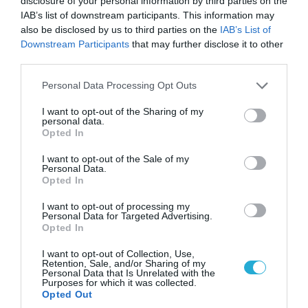
disclosure of your personal information by third parties on the
«Επιχείρηση ελεύθερα πεζοδρόμια» στην
IAB’s list of downstream participants. This information may
also be disclosed by us to third parties on the
IAB’s List of
Αθήνα: Απομακρύνθηκαν παράνομα
Downstream Participants
that may further disclose it to other
αντικείμενα από κοινόχρηστους χώρους
third parties.
Please note that this website/app uses one or more Google
Personal Data Processing Opt Outs
services and may gather and store information including but
not limited to your visit or usage behaviour. You may click to
I want to opt-out of the Sharing of my
personal data.
grant or deny consent to Google and its third-party tags to
Opted In
use your data for below specified purposes in below Google
consent section.
I want to opt-out of the Sale of my
Personal Data.
Opted In
I want to opt-out of processing my
Personal Data for Targeted Advertising.
Opted In
06.08.2026 | 09:03
I want to opt-out of Collection, Use,
«Οι εντελώς αθώοι»: Η ανάρτηση του Αρκά για
Retention, Sale, and/or Sharing of my
Personal Data that Is Unrelated with the
τα ζώα που χάθηκαν στις πυρκαγιές της
Purposes for which it was collected.
Αττικής (φωτο)
Opted Out