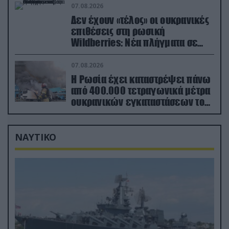
εξοπλισμό
07.08.2026
Δεν έχουν «τέλος» οι ουκρανικές
επιθέσεις στη ρωσική
Wildberries: Νέα πλήγματα σε
εγκαταστάσεις στα Ουράλια
07.08.2026
Η Ρωσία έχει καταστρέψει πάνω
από 400.000 τετραγωνικά μέτρα
ουκρανικών εγκαταστάσεων τον
Ιούλιο
ΝΑΥΤΙΚΟ