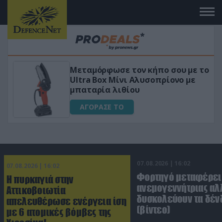
υ με το
«Μαγική» φόρμουλα τριβόλι + V
νο με
για αύξηση της λίμπιντο
ΑΓΟΡΑΣΕ ΤΟ
07.08.2026 | 16:02
07.08.2026 | 16:02
Φορτηγό μεταφέρει
Η πυρκαγιά στην
ανεμογεννήτριας αλ
Αττικοβοιωτία
δυσκολεύουν τα δέν
απελευθέρωσε ενέργεια ίση
(βίντεο)
με 6 ατομικές βόμβες της