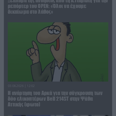
Ξέπλυμα της ανοησίας από τη Α.Γιάμαλη για την
ρεπόρτερ του ΟΡΕΝ: «Όλοι να έχουμε
δικαίωμα στο λάθος»
03.08.2026 | 12:02
Η ανάρτηση του Αρκά για την σύγκρουση των
δύο ελικοπτέρων Bell 214ST στην Ψάθα
Αττικής (φωτο)