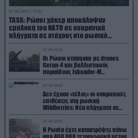
07.08.2026 | 15:02
TASS: Ρώσοι χάκερ αποκάλυψαν
εμπλοκή του ΝΑΤΟ σε ουκρανικά
πλήγματα σε στόχους στο ρωσικό
έδαφος!
07.08.2026
Οι Ρώσοι κτύπησαν με drones
Geran-4 και βαλλιστικούς
πυραύλους Iskander-M
ουκρανικό τρένο με στρατιωτικό
εξοπλισμό
07.08.2026
Δεν έχουν «τέλος» οι ουκρανικές
επιθέσεις στη ρωσική
Wildberries: Νέα πλήγματα σε
εγκαταστάσεις στα Ουράλια
07.08.2026
Η Ρωσία έχει καταστρέψει πάνω
από 400.000 τετραγωνικά μέτρα