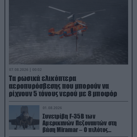
07.08.2026 | 00:02
Τα ρωσικά ελικόπτερα
αεροπυρόσβεσης που μπορούν να
ρίχνουν 5 τόνους νερού με 8 μποφόρ
01.08.2026
Συνετρίβη F-35B των
Αμερικανών Πεζοναυτών στη
βάση Miramar – Ο πιλότος
εκτινάχθηκε εγκαίρως