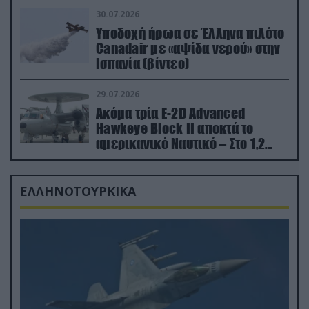
30.07.2026
Υποδοχή ήρωα σε Έλληνα πιλότο
Canadair με «αψίδα νερού» στην
Ισπανία (βίντεο)
29.07.2026
Ακόμα τρία E-2D Advanced
Hawkeye Block II αποκτά το
αμερικανικό Ναυτικό – Στο 1,2
δισ.δολάρια το κόστος
ΕΛΛΗΝΟΤΟΥΡΚΙΚΑ