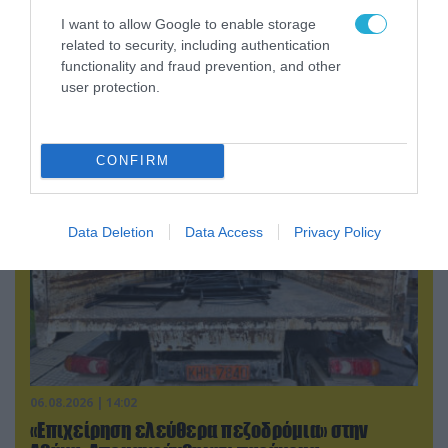
I want to allow Google to enable storage
07.08.2026 | 02:02
related to security, including authentication
functionality and fraud prevention, and other
Στο Βελιγράδι ο Β.Ζελένσκι: «Πρέπει να
user protection.
αποσπάσουμε τους Σέρβους από το
στρατόπεδο της Ρωσίας»
CONFIRM
Data Deletion
Data Access
Privacy Policy
06.08.2026 | 14:02
«Επιχείρηση ελεύθερα πεζοδρόμια» στην