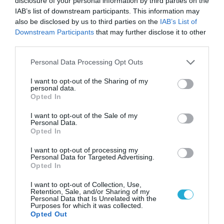
disclosure of your personal information by third parties on the
IAB’s list of downstream participants. This information may
also be disclosed by us to third parties on the
IAB’s List of
Downstream Participants
that may further disclose it to other
third parties.
Please note that this website/app uses one or more Google
Personal Data Processing Opt Outs
services and may gather and store information including but
not limited to your visit or usage behaviour. You may click to
I want to opt-out of the Sharing of my
personal data.
grant or deny consent to Google and its third-party tags to
Opted In
use your data for below specified purposes in below Google
consent section.
I want to opt-out of the Sale of my
Personal Data.
07.08.2026 | 08:02
Opted In
Κλιμακώνουν οι Χούθι: Eξαπέλυσαν επιθέσεις
κατά στρατιωτικών δυνάμεων στην Υεμένη –
I want to opt-out of processing my
Personal Data for Targeted Advertising.
Πλήγματα & στη Σαουδική Αραβία!
Opted In
I want to opt-out of Collection, Use,
Retention, Sale, and/or Sharing of my
Personal Data that Is Unrelated with the
Purposes for which it was collected.
Opted Out