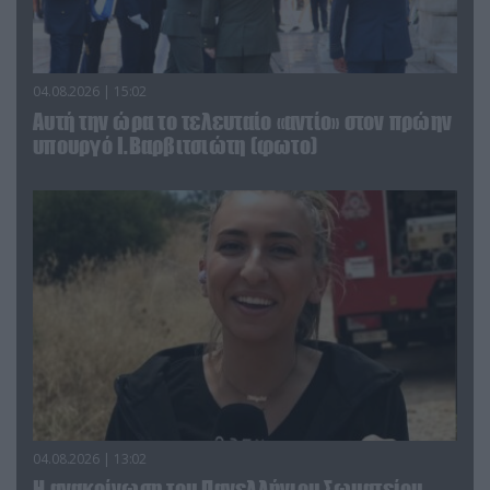
04.08.2026 | 15:02
Αυτή την ώρα το τελευταίο «αντίο» στον πρώην
υπουργό Ι.Βαρβιτσιώτη (φωτο)
04.08.2026 | 13:02
Η ανακοίνωση του Πανελλήνιου Σωματείου