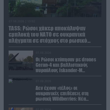
07.08.2026 | 15:02
TASS: Ρώσοι χάκερ αποκάλυψαν
εμπλοκή του ΝΑΤΟ σε ουκρανικά
πλήγματα σε στόχους στο ρωσικό
έδαφος!
07.08.2026
Οι Ρώσοι κτύπησαν με drones
Geran-4 και βαλλιστικούς
πυραύλους Iskander-M
ουκρανικό τρένο με
στρατιωτικό εξοπλισμό
07.08.2026
Δεν έχουν «τέλος» οι
ουκρανικές επιθέσεις στη
ρωσική Wildberries: Νέα
πλήγματα σε εγκαταστάσεις στα
Ουράλια
07.08.2026