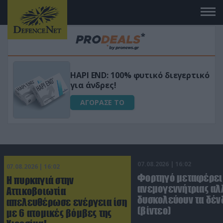
Μεταμόρφωσε τον κήπο σου με το
ικό
Ultra Box Μίνι Αλυσοπρίονο με
μπαταρία λιθίου
ΑΓΟΡΑΣΕ ΤΟ
07.08.2026 | 16:02
07.08.2026 | 16:02
Φορτηγό μεταφέρει
Η πυρκαγιά στην
ανεμογεννήτριας αλ
Αττικοβοιωτία
δυσκολεύουν τα δέν
απελευθέρωσε ενέργεια ίση
(βίντεο)
με 6 ατομικές βόμβες της