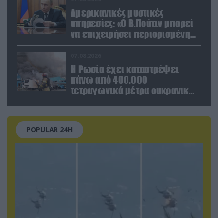
Αμερικανικές μυστικές
υπηρεσίες: «Ο Β.Πούτιν μπορεί
να επιχειρήσει περιορισμένη
στρατιωτική επιχείρηση στην
Ευρώπη»
07.08.2026
Η Ρωσία έχει καταστρέψει
πάνω από 400.000
τετραγωνικά μέτρα ουκρανικών
εγκαταστάσεων τον Ιούλιο
POPULAR 24H