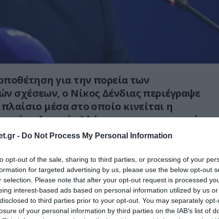
τοποθέτηση για την πορεία των
ν σχέσεων, ο Νίκος Δένδιας περιέγραψε
 πλαίσιο μέσα στο οποίο κινείται η
ρική πολιτική αλλά και στην εσωτερική
ή.
t.gr -
Do Not Process My Personal Information
EN, ο Υπουργός Εθνικής Άμυνας υπογράμμισε
to opt-out of the sale, sharing to third parties, or processing of your per
τα στις εθνικές θέσεις και η προσήλωση
formation for targeted advertising by us, please use the below opt-out s
αιο αποτελούν τη μοναδική ρεαλιστική οδό,
r selection. Please note that after your opt-out request is processed y
eing interest-based ads based on personal information utilized by us or
κάθε προσπάθεια επιβολής τετελεσμένων
disclosed to third parties prior to your opt-out. You may separately opt-
losure of your personal information by third parties on the IAB’s list of