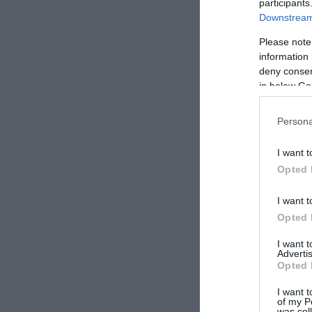
participants
Το δικαίωμα για
Downstream 
κυριαρχία
Please note
information 
Κατά τη διάρκεια
deny consent
ιδιαίτερη έμφασ
in below Go
υδάτων. Χαρακτήρ
Persona
τον «σκληρό πυρ
ότι πρόκειται γ
I want t
μπορεί να αποτε
Opted 
«Οποιονδήποτε κα
I want t
Θάλασσας στον πλ
Opted 
πράγμα»,
σημείωσ
I want 
αυτού του δικαι
Advertis
Opted 
του εθνικού συμ
Μάλιστα, απέκλε
I want t
of my P
προτείνει η Άγκυ
was col