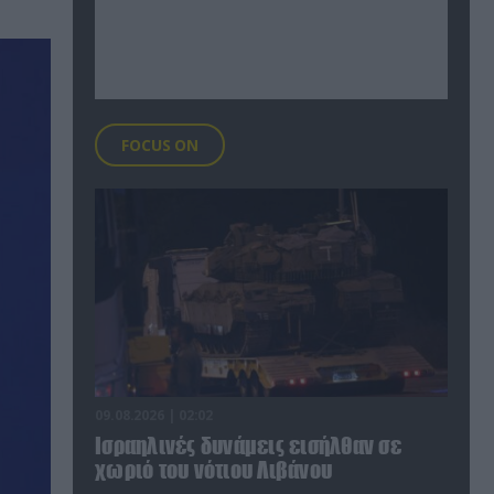
FOCUS ON
09.08.2026 | 02:02
Ισραηλινές δυνάμεις εισήλθαν σε
χωριό του νότιου Λιβάνου