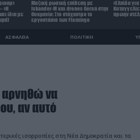
ριουμ»
Μαζική ρωσική επίθεση με
«Ελπίδα για
– «Η
Iskander-M και drones Geran στην
Καταγγελίε
αι ίδια με
Ουκρανία: Στο στόχαστρο το
πρώην στέλ
upd)
εργοστάσιο των Flamingo
ΑΣΦΑΛΕΙΑ
ΠΟΛΙΤΙΚΗ
Υ
α αρνηθώ να
ου, αν αυτό
τερικές ισορροπίες στη Νέα Δημοκρατία και τα