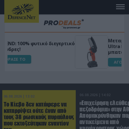
Μεταμόρφωσε τον κήπο σου με το
ικό
Ultra Box Μίνι Αλυσοπρίονο με
μπαταρία λιθίου
ΑΓΟΡΑΣΕ ΤΟ
06.08.2026 | 14:02
06.08.2026 | 13:02
«Επιχείρηση ελεύθε
Το Κίεβο δεν κατάφερε να
πεζοδρόμια» στην Αθ
καταρρίψει ούτε έναν από
Απομακρύνθηκαν πα
τους 38 ρωσικούς πυραύλους
αντικείμενα από
που εκτοξεύτηκαν εναντίον
κοινόχρηστους χώρ