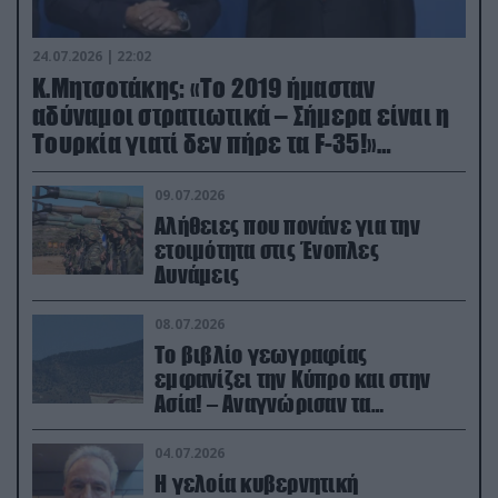
24.07.2026 | 22:02
Κ.Μητσοτάκης: «Το 2019 ήμασταν
αδύναμοι στρατιωτικά – Σήμερα είναι η
Τουρκία γιατί δεν πήρε τα F-35!»
(βίντεο)
09.07.2026
Αλήθειες που πονάνε για την
ετοιμότητα στις Ένοπλες
Δυνάμεις
08.07.2026
Το βιβλίο γεωγραφίας
εμφανίζει την Κύπρο και στην
Ασία! – Αναγνώρισαν τα
κατεχόμενα; (φωτο)
04.07.2026
Η γελοία κυβερνητική