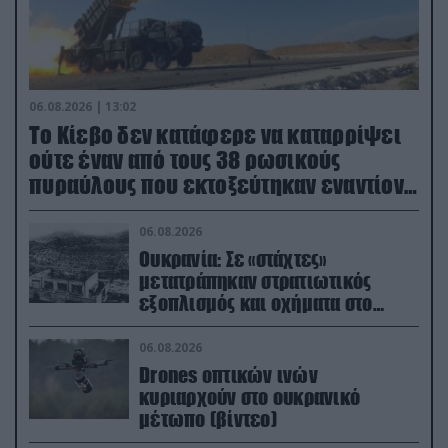
06.08.2026 | 13:02
Το Κίεβο δεν κατάφερε να καταρρίψει
ούτε έναν από τους 38 ρωσικούς
πυραύλους που εκτοξεύτηκαν εναντίον
του
06.08.2026
Ουκρανία: Σε «στάχτες»
μετατράπηκαν στρατιωτικός
εξοπλισμός και οχήματα στο
Κίεβο μετά από ρωσικά
πλήγματα (βίντεο)
06.08.2026
Drones οπτικών ινών
κυριαρχούν στο ουκρανικό
μέτωπο (βίντεο)