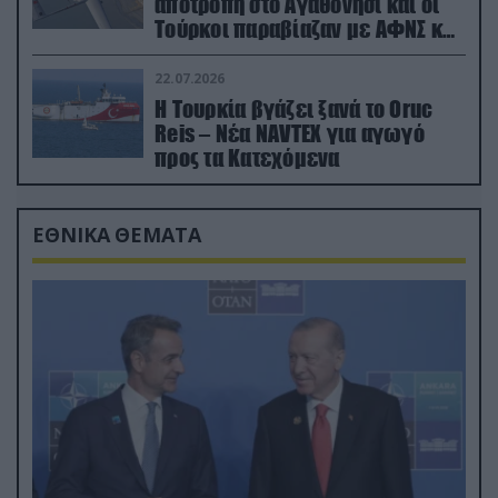
αποτροπή στο Αγαθονήσι και οι
Τούρκοι παραβίαζαν με ΑΦΝΣ και
drone
22.07.2026
Η Τουρκία βγάζει ξανά το Oruc
Reis – Νέα NAVTEX για αγωγό
προς τα Κατεχόμενα
ΕΘΝΙΚΑ ΘΕΜΑΤΑ