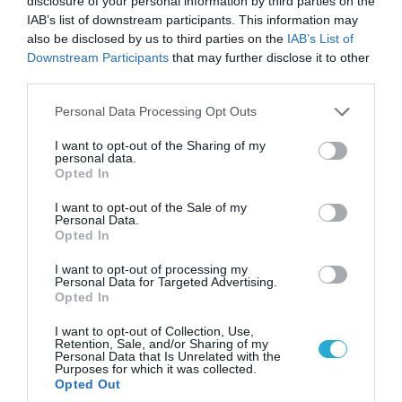
disclosure of your personal information by third parties on the
05.08.2026 | 22:02
IAB’s list of downstream participants. This information may
Αδειάζουν το Κραματόρσκ οι Ουκρανοί:
also be disclosed by us to third parties on the
IAB’s List of
Έκτακτη εκκένωση στην πόλη μετά την
Downstream Participants
that may further disclose it to other
αιφνιδιαστική προώθηση των Ρώσων (βίντεο)
third parties.
Please note that this website/app uses one or more Google
Personal Data Processing Opt Outs
services and may gather and store information including but
not limited to your visit or usage behaviour. You may click to
I want to opt-out of the Sharing of my
personal data.
grant or deny consent to Google and its third-party tags to
Opted In
use your data for below specified purposes in below Google
consent section.
I want to opt-out of the Sale of my
Personal Data.
Opted In
I want to opt-out of processing my
Personal Data for Targeted Advertising.
Opted In
05.08.2026 | 15:02
I want to opt-out of Collection, Use,
Retention, Sale, and/or Sharing of my
ΗΠΑ: Σε εξέλιξη έρευνα της FAA για
Personal Data that Is Unrelated with the
περιστατικό με το προεδρικό ελικόπτερο
Purposes for which it was collected.
Marine One που μετέφερε τον Ν.Τραμπ
Opted Out