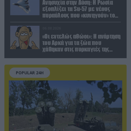
Ανησυχία στην Δύση: H Ρωσία
εξοπλίζει τα Su-57 με νέους
πυραύλους που «κυνηγούν» τον
στόχο μέσα από παρεμβολές!
06.08.2026
«Οι εντελώς αθώοι»: Η ανάρτηση
του Αρκά για τα ζώα που
χάθηκαν στις πυρκαγιές της
Αττικής (φωτο)
POPULAR 24H