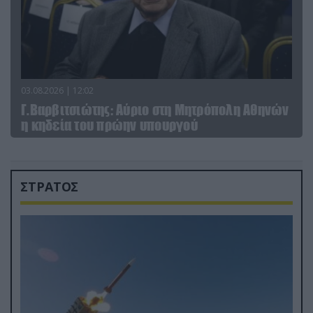
03.08.2026 | 12:02
Γ.Βαρβιτσιώτης: Aύριο στη Μητρόπολη Αθηνών
η κηδεία του πρώην υπουργού
ΣΤΡΑΤΟΣ