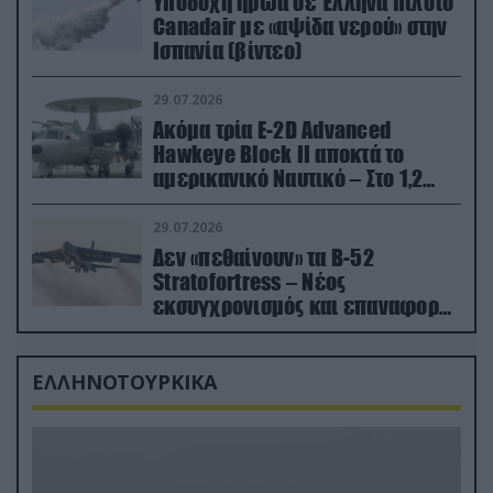
Υποδοχή ήρωα σε Έλληνα πιλότο
Canadair με «αψίδα νερού» στην
Ισπανία (βίντεο)
29.07.2026
Ακόμα τρία E-2D Advanced
Hawkeye Block II αποκτά το
αμερικανικό Ναυτικό – Στο 1,2
δισ.δολάρια το κόστος
29.07.2026
Δεν «πεθαίνουν» τα Β-52
Stratofortress – Νέος
εκσυγχρονισμός και επαναφορά
από τα «νεκροταφεία»
ΕΛΛΗΝΟΤΟΥΡΚΙΚΑ