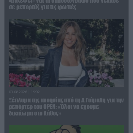
«μαζέψει» για τη δημοσιογράφο που γέλασε
σε ρεπορτάζ για τις φωτιές
03.08.2026 | 19:02
Ξέπλυμα της ανοησίας από τη Α.Γιάμαλη για την
ρεπόρτερ του ΟΡΕΝ: «Όλοι να έχουμε
δικαίωμα στο λάθος»