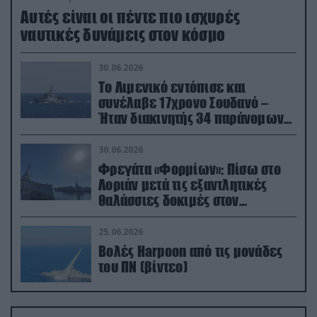
Aυτές είναι οι πέντε πιο ισχυρές
ναυτικές δυνάμεις στον κόσμο
30.06.2026
Το Λιμενικό εντόπισε και
συνέλαβε 17χρονο Σουδανό –
Ήταν διακινητής 34 παράνομων
μεταναστών
30.06.2026
Φρεγάτα «Φορμίων»: Πίσω στο
Λοριάν μετά τις εξαντλητικές
θαλάσσιες δοκιμές στον
απαιτητικό Βισκαϊκό
25.06.2026
Βολές Harpoon από τις μονάδες
του ΠΝ (βίντεο)