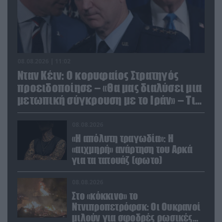
08.08.2026 | 11:02
Νταν Κέιν: Ο κορυφαίος Στρατηγός
προειδοποίησε – «Θα μας διαλύσει μια
μετωπική σύγκρουση με το Ιράν» – Τι
πρότεινε
08.08.2026
«Η απόλυτη τραγωδία»: Η
«αιχμηρή» ανάρτηση του Αρκά
για τα τατουάζ (φωτο)
08.08.2026
Στο «κόκκινο» το
Ντνιπροπετρόφσκ: Οι Ουκρανοί
μιλούν για σφοδρές ρωσικές