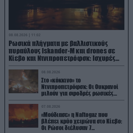
08.08.2026 | 11:02
Ρωσικά πλήγματα με βαλλιστικούς
πυραύλους Iskander-M και drones σε
Κίεβο και Ντνιπροπετρόφσκ: Ισχυρές
εκρήξεις
08.08.2026
Στο «κόκκινο» το
Ντνιπροπετρόφσκ: Οι Ουκρανοί
μιλούν για σφοδρές ρωσικές
επιθέσεις σε όλη την επικράτεια
07.08.2026
«Μούδιασε» η Naftogaz που
βλέπει κρύο χειμώνα στο Κίεβο:
Οι Ρώσοι διέλυσαν 7