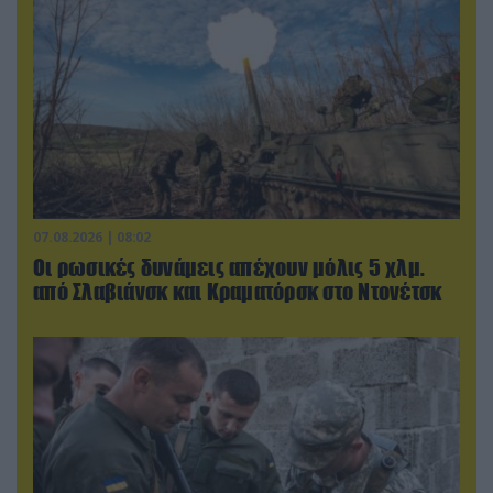
07.08.2026 | 08:02
Οι ρωσικές δυνάμεις απέχουν μόλις 5 χλμ.
από Σλαβιάνσκ και Κραματόρσκ στο Ντονέτσκ