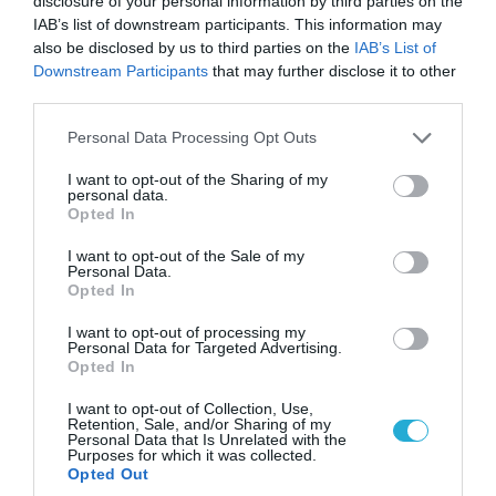
disclosure of your personal information by third parties on the
07.08.2026 | 19:02
IAB’s list of downstream participants. This information may
Απετράπη το εγχείρημα Ουκρανών για
also be disclosed by us to third parties on the
IAB’s List of
αντεπίθεση στο Κολομίγτσι: Δείτε το πριν & το
Downstream Participants
that may further disclose it to other
μετά της προσπάθειάς τους (βίντεο)
third parties.
Please note that this website/app uses one or more Google
Personal Data Processing Opt Outs
services and may gather and store information including but
not limited to your visit or usage behaviour. You may click to
I want to opt-out of the Sharing of my
personal data.
grant or deny consent to Google and its third-party tags to
Opted In
use your data for below specified purposes in below Google
consent section.
I want to opt-out of the Sale of my
Personal Data.
Opted In
I want to opt-out of processing my
Personal Data for Targeted Advertising.
Opted In
I want to opt-out of Collection, Use,
07.08.2026 | 20:02
Retention, Sale, and/or Sharing of my
Ο Γιάννης Αλαφούζος «τέλειωσε» τον
Personal Data that Is Unrelated with the
Purposes for which it was collected.
Κωνσταντίνο Ζούλα από τον ΣΚΑΪ – Ο λόγος της
Opted Out
απομάκρυνσής του