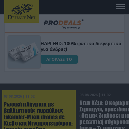
Μεταμόρφωσε τον κήπο σου με το
ικό
Ultra Box Μίνι Αλυσοπρίονο με
μπαταρία λιθίου
ΑΓΟΡΑΣΕ ΤΟ
08.08.2026 | 11:02
08.08.2026 | 11:02
Νταν Κέιν: Ο κορυφα
Ρωσικά πλήγματα με
Στρατηγός προειδοπ
βαλλιστικούς πυραύλους
«Θα μας διαλύσει μι
Iskander-M και drones σε
μετωπική σύγκρουση
Κίεβο και Ντνιπροπετρόφσκ:
Ιράν» – Τι πρότεινε