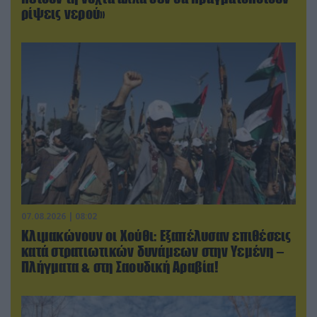
ρίψεις νερού»
07.08.2026 | 08:02
Κλιμακώνουν οι Χούθι: Eξαπέλυσαν επιθέσεις
κατά στρατιωτικών δυνάμεων στην Υεμένη –
Πλήγματα & στη Σαουδική Αραβία!