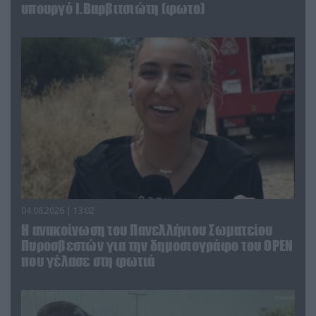
υπουργό Ι.Βαρβιτσιώτη (φωτο)
04.08.2026 | 13:02
Η ανακοίνωση του Πανελλήνιου Σωματείου
Πυροσβεστών για την δημοσιογράφο του OPEN
που γέλασε στη φωτιά