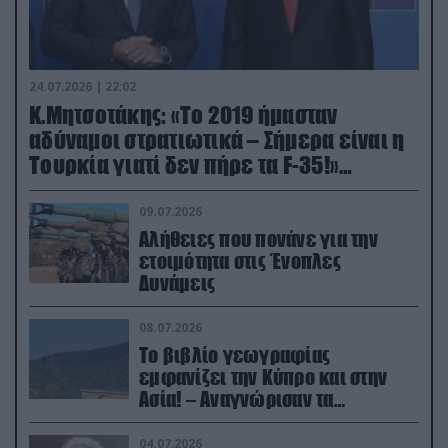
24.07.2026 | 22:02
Κ.Μητσοτάκης: «Το 2019 ήμασταν
αδύναμοι στρατιωτικά – Σήμερα είναι η
Τουρκία γιατί δεν πήρε τα F-35!»
(βίντεο)
09.07.2026
Αλήθειες που πονάνε για την
ετοιμότητα στις Ένοπλες
Δυνάμεις
08.07.2026
Το βιβλίο γεωγραφίας
εμφανίζει την Κύπρο και στην
Ασία! – Αναγνώρισαν τα
κατεχόμενα; (φωτο)
04.07.2026