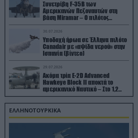
Συνετρίβη F-35B των
Αμερικανών Πεζοναυτών στη
βάση Miramar – Ο πιλότος
εκτινάχθηκε εγκαίρως
30.07.2026
Υποδοχή ήρωα σε Έλληνα πιλότο
Canadair με «αψίδα νερού» στην
Ισπανία (βίντεο)
29.07.2026
Ακόμα τρία E-2D Advanced
Hawkeye Block II αποκτά το
αμερικανικό Ναυτικό – Στο 1,2
δισ.δολάρια το κόστος
ΕΛΛΗΝΟΤΟΥΡΚΙΚΑ