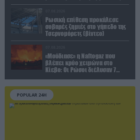
επιθέσεις σε όλη την
επικράτεια
07.08.2026
Ρωσική επίθεση προκάλεσε
σοβαρές ζημιές στο γήπεδο της
Τσερνομόρετς (βίντεο)
07.08.2026
«Μούδιασε» η Naftogaz που
βλέπει κρύο χειμώνα στο
Κίεβο: Οι Ρώσοι διέλυσαν 7
εγκαταστάσεις του ουκρανικού
κολοσσού!
POPULAR 24H