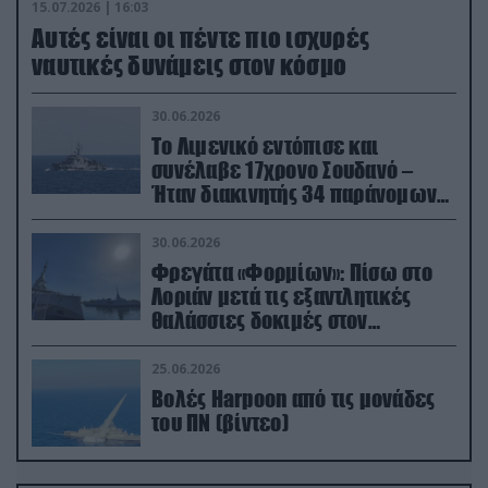
15.07.2026 | 16:03
Aυτές είναι οι πέντε πιο ισχυρές
ναυτικές δυνάμεις στον κόσμο
30.06.2026
Το Λιμενικό εντόπισε και
συνέλαβε 17χρονο Σουδανό –
Ήταν διακινητής 34 παράνομων
μεταναστών
30.06.2026
Φρεγάτα «Φορμίων»: Πίσω στο
Λοριάν μετά τις εξαντλητικές
θαλάσσιες δοκιμές στον
απαιτητικό Βισκαϊκό
25.06.2026
Βολές Harpoon από τις μονάδες
του ΠΝ (βίντεο)