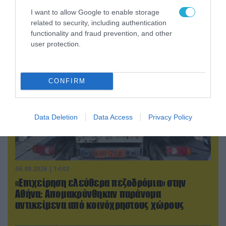
Ουκρανία: Αποκαλύφθηκε ο αριθμός των
I want to allow Google to enable storage
ξένων εθελοντών που πολεμούν για το Κίεβο
related to security, including authentication
functionality and fraud prevention, and other
user protection.
CONFIRM
Data Deletion
Data Access
Privacy Policy
06.08.2026 | 14:02
«Επιχείρηση ελεύθερα πεζοδρόμια» στην
Αθήνα: Απομακρύνθηκαν παράνομα
αντικείμενα από κοινόχρηστους χώρους