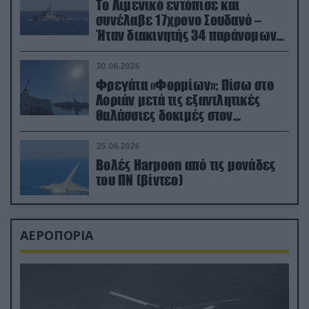
Το Λιμενικό εντόπισε και
συνέλαβε 17χρονο Σουδανό –
Ήταν διακινητής 34 παράνομων
μεταναστών
30.06.2026
Φρεγάτα «Φορμίων»: Πίσω στο
Λοριάν μετά τις εξαντλητικές
θαλάσσιες δοκιμές στον
απαιτητικό Βισκαϊκό
25.06.2026
Βολές Harpoon από τις μονάδες
του ΠΝ (βίντεο)
ΑΕΡΟΠΟΡΙΑ