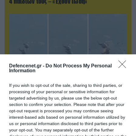
4 παιδιών τους – «Έχουν ίωση»
Defencenet.gr -
Do Not Process My Personal
Information
If you wish to opt-out of the sale, sharing to third parties, or
07.08.2026 | 01:02
processing of your personal or sensitive information for
Ελέγχεται αμοντάριστο βίντεο της σύγκρουσης
targeted advertising by us, please use the below opt-out
των ελικοπτέρων στην Ψάθα – Σενάριο για
section to confirm your selection. Please note that after your
τρίτο ελικόπτερο
opt-out request is processed you may continue seeing
interest-based ads based on personal information utilized by
us or personal information disclosed to third parties prior to
your opt-out. You may separately opt-out of the further