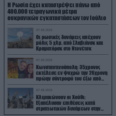
Η Ρωσία έχει καταστρέψει πάνω από
400.000 τετραγωνικά μέτρα
ουκρανικών εγκαταστάσεων τον Ιούλιο
07.08.2026
Οι ρωσικές δυνάμεις απέχουν
μόλις 5 χλμ. από Σλαβιάνσκ και
Κραματόρσκ στο Ντονέτσκ
07.08.2026
Κωνσταντινούπολη: 35χρονος
εκτέλεσε εν ψυχρώ την 26χρονη
πρώην σύντροφό του έξω από
φαρμακείο (βίντεο)
07.08.2026
Κλιμακώνουν οι Χούθι:
Eξαπέλυσαν επιθέσεις κατά
στρατιωτικών δυνάμεων στην
Υεμένη – Πλήγματα & στη