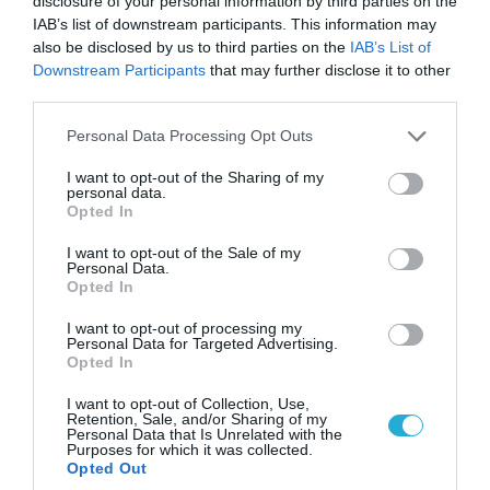
disclosure of your personal information by third parties on the
IAB’s list of downstream participants. This information may
also be disclosed by us to third parties on the
IAB’s List of
Downstream Participants
that may further disclose it to other
third parties.
Please note that this website/app uses one or more Google
Personal Data Processing Opt Outs
services and may gather and store information including but
not limited to your visit or usage behaviour. You may click to
I want to opt-out of the Sharing of my
personal data.
grant or deny consent to Google and its third-party tags to
Opted In
07.08.2026 | 00:02
use your data for below specified purposes in below Google
Τουρκικά οπλισμένα F-16 «συνεπλάκησαν» με
consent section.
I want to opt-out of the Sale of my
Personal Data.
ελληνικά μαχητικά στο Αιγαίο
Opted In
I want to opt-out of processing my
Personal Data for Targeted Advertising.
Opted In
I want to opt-out of Collection, Use,
Retention, Sale, and/or Sharing of my
Personal Data that Is Unrelated with the
Purposes for which it was collected.
Opted Out