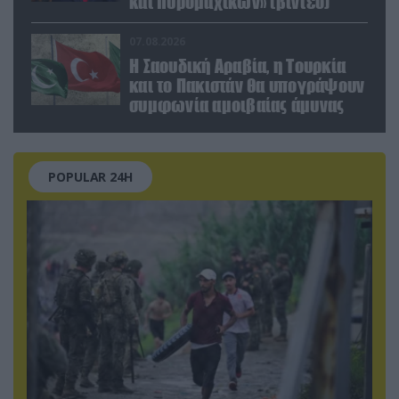
και πυρομαχικών» (βίντεο)
07.08.2026
Η Σαουδική Αραβία, η Τουρκία
και το Πακιστάν θα υπογράψουν
συμφωνία αμοιβαίας άμυνας
POPULAR 24H