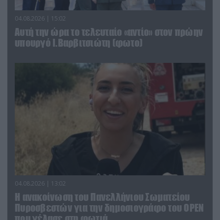
04.08.2026 | 15:02
Αυτή την ώρα το τελευταίο «αντίο» στον πρώην
υπουργό Ι.Βαρβιτσιώτη (φωτο)
04.08.2026 | 13:02
Η ανακοίνωση του Πανελλήνιου Σωματείου
Πυροσβεστών για την δημοσιογράφο του OPEN
που γέλασε στη φωτιά