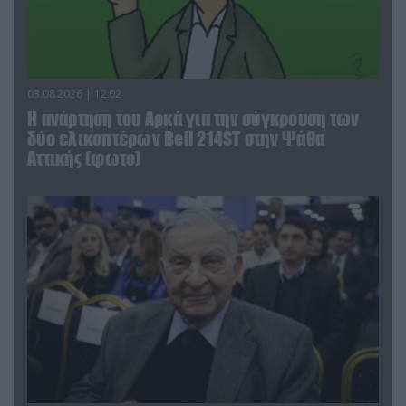
03.08.2026 | 12:02
Η ανάρτηση του Αρκά για την σύγκρουση των
δύο ελικοπτέρων Bell 214ST στην Ψάθα
Αττικής (φωτο)