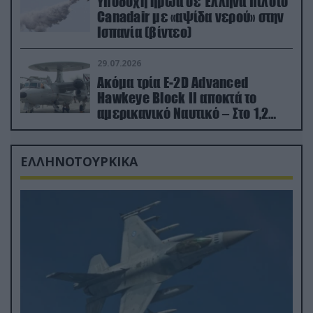
Υποδοχή ήρωα σε Έλληνα πιλότο
Canadair με «αψίδα νερού» στην
Ισπανία (βίντεο)
29.07.2026
Ακόμα τρία E-2D Advanced
Hawkeye Block II αποκτά το
αμερικανικό Ναυτικό – Στο 1,2
δισ.δολάρια το κόστος
ΕΛΛΗΝΟΤΟΥΡΚΙΚΑ