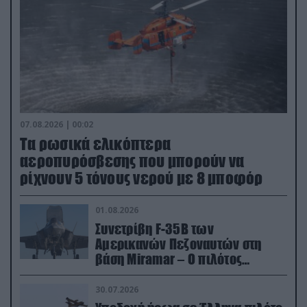
07.08.2026 | 00:02
Τα ρωσικά ελικόπτερα
αεροπυρόσβεσης που μπορούν να
ρίχνουν 5 τόνους νερού με 8 μποφόρ
01.08.2026
Συνετρίβη F-35B των
Αμερικανών Πεζοναυτών στη
βάση Miramar – Ο πιλότος
εκτινάχθηκε εγκαίρως
30.07.2026