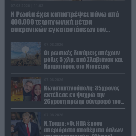
07.08.2026 | 11:02
Η Ρωσία έχει καταστρέψει πάνω από
400.000 τετραγωνικά μέτρα
ουκρανικών εγκαταστάσεων τον
Ιούλιο
07.08.2026
Οι ρωσικές δυνάμεις απέχουν
μόλις 5 χλμ. από Σλαβιάνσκ και
Κραματόρσκ στο Ντονέτσκ
07.08.2026
Κωνσταντινούπολη: 35χρονος
εκτέλεσε εν ψυχρώ την
26χρονη πρώην σύντροφό του
έξω από φαρμακείο (βίντεο)
07.08.2026
Ν.Τραμπ: «Οι ΗΠΑ έχουν
απεριόριστα αποθέματα όπλων