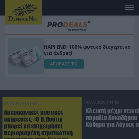
Μεταμόρφωσε τον κήπο σου με το
ικό
Ultra Box Μίνι Αλυσοπρίονο με
μπαταρία λιθίου
ΑΓΟΡΑΣΕ ΤΟ
07.08.2026 | 11:02
07.08.2026 | 11:02
Κλειστή μέχρι νεωτ
Αμερικανικές μυστικές
παραλία Λυκοδήμου 
υπηρεσίες: «Ο Β.Πούτιν
Κύθηρα για λόγους 
μπορεί να επιχειρήσει
περιορισμένη στρατιωτική