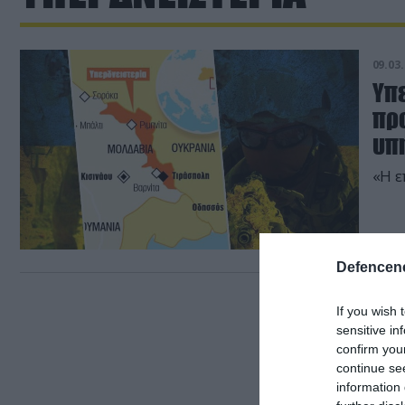
09.03.
Υπ
πρ
υπ
«Η ε
Defencene
If you wish 
sensitive in
confirm you
continue se
information 