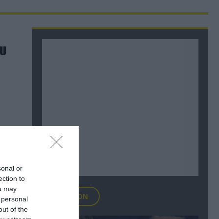
ου
sonal or
ection to
ou may
FOCUS ON
 personal
out of the