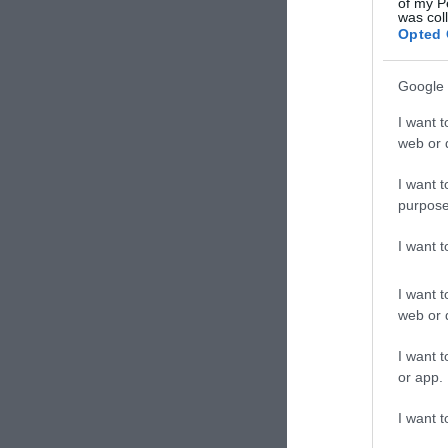
of my P
was col
Opted 
Google 
I want t
web or d
I want t
purpose
I want 
I want t
web or d
I want t
or app.
I want t