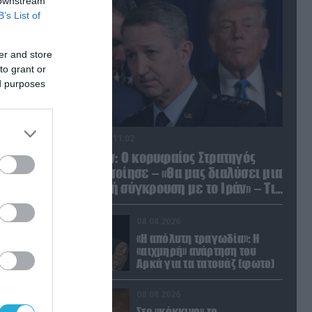
 downstream
B’s List of
er and store
to grant or
ed purposes
08.08.2026 | 11:02
Νταν Κέιν: Ο κορυφαίος Στρατηγός
προειδοποίησε – «Θα μας διαλύσει μια
μετωπική σύγκρουση με το Ιράν» – Τι
πρότεινε
08.08.2026
«Η απόλυτη τραγωδία»: Η
«αιχμηρή» ανάρτηση του
Αρκά για τα τατουάζ (φωτο)
08.08.2026
Στο «κόκκινο» το