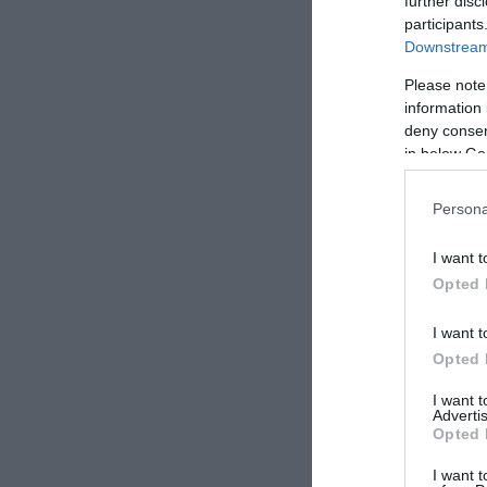
further disc
participants
Downstream 
Please note
information 
deny consent
in below Go
Persona
I want t
Opted 
I want t
Opted 
I want 
Advertis
Opted 
I want t