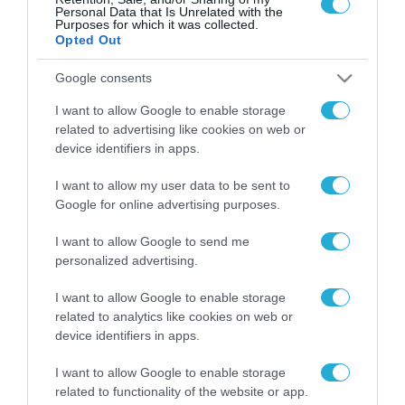
Personal Data that Is Unrelated with the
Purposes for which it was collected.
Opted Out
Google consents
FOCUS ON
I want to allow Google to enable storage
related to advertising like cookies on web or
device identifiers in apps.
I want to allow my user data to be sent to
Google for online advertising purposes.
I want to allow Google to send me
personalized advertising.
I want to allow Google to enable storage
07.08.2026 | 23:02
related to analytics like cookies on web or
Ρωσική επίθεση προκάλεσε
device identifiers in apps.
σοβαρές ζημιές στο γήπεδο της
Τσερνομόρετς (βίντεο)
I want to allow Google to enable storage
related to functionality of the website or app.