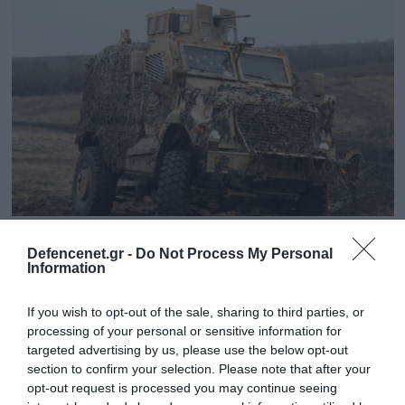
02.03.2025 | 11:36
Defencenet.gr -
Do Not Process My Personal
Σφοδρά πλήγματα της ρωσικής ομάδας
Information
μάχης «Ανατολή» σε αμερικανικά MaxxPro
στο Βουχλεντάρ (βίντεο)
If you wish to opt-out of the sale, sharing to third parties, or
processing of your personal or sensitive information for
Παράλληλα, επλήγησαν τρία ακόμη στρατιωτικά
targeted advertising by us, please use the below opt-out
οχήματα των Ουκρανών και καταρρίφθηκε ένα
section to confirm your selection. Please note that after your
drone «Baba Yaga»
opt-out request is processed you may continue seeing