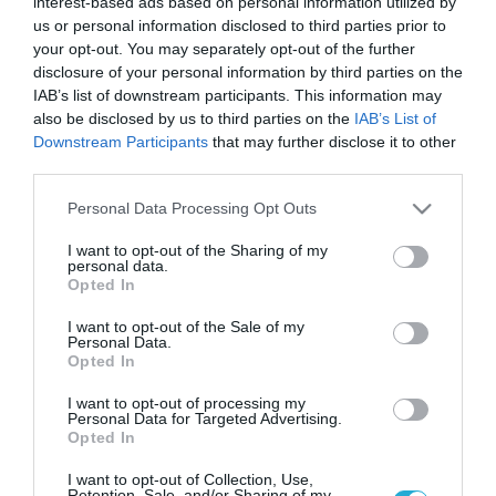
interest-based ads based on personal information utilized by
us or personal information disclosed to third parties prior to
your opt-out. You may separately opt-out of the further
disclosure of your personal information by third parties on the
IAB’s list of downstream participants. This information may
also be disclosed by us to third parties on the
IAB’s List of
Downstream Participants
that may further disclose it to other
third parties.
Please note that this website/app uses one or more Google
Personal Data Processing Opt Outs
services and may gather and store information including but
not limited to your visit or usage behaviour. You may click to
I want to opt-out of the Sharing of my
personal data.
grant or deny consent to Google and its third-party tags to
Opted In
use your data for below specified purposes in below Google
consent section.
I want to opt-out of the Sale of my
Personal Data.
21.02.2025 | 13:06
Opted In
Ρωσικά FPV «πλαγιοκοπούν» Leo-1A5 των
I want to opt-out of processing my
Δανών στο Βουχλεντάρ – Δείτε βίντεο
Personal Data for Targeted Advertising.
Opted In
Τρία μη επανδρωμένα αεροσκάφη έπληξαν σφοδρά
το άρμα μάχης των Ουκρανών στρατιωτών
I want to opt-out of Collection, Use,
Retention, Sale, and/or Sharing of my