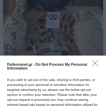
03.10.2025 | 17:27
Defencenet.gr -
Do Not Process My Personal
Information
Βουλιαγμένη: Έρευνα για 47χρονο –
Μαχαίρια και αρχαίοι αμφορείς βρέθηκαν
If you wish to opt-out of the sale, sharing to third parties, or
στο σπίτι του
processing of your personal or sensitive information for
Ο συλληφθείς με τη σε βάρος του δικογραφία
targeted advertising by us, please use the below opt-out
section to confirm your selection. Please note that after your
οδηγήθηκε στον αρμόδιο Εισαγγελέα
opt-out request is processed you may continue seeing
interest-based ads based on personal information utilized by