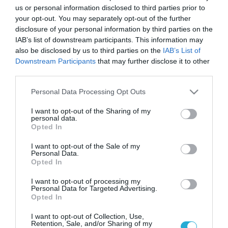
us or personal information disclosed to third parties prior to
your opt-out. You may separately opt-out of the further
disclosure of your personal information by third parties on the
IAB’s list of downstream participants. This information may
also be disclosed by us to third parties on the
IAB’s List of
Downstream Participants
that may further disclose it to other
third parties.
Please note that this website/app uses one or more Google
Personal Data Processing Opt Outs
services and may gather and store information including but
not limited to your visit or usage behaviour. You may click to
I want to opt-out of the Sharing of my
personal data.
grant or deny consent to Google and its third-party tags to
Opted In
use your data for below specified purposes in below Google
consent section.
I want to opt-out of the Sale of my
06.05.2025 | 14:31
Personal Data.
Opted In
Βουλιαγμένη: Σκύλος της οικογένειας
Τσιτσιπά επιτέθηκε σε 71χρονο και τον
I want to opt-out of processing my
Personal Data for Targeted Advertising.
δάγκωσε στο πόδι (βίντεο) (upd)
Opted In
Το 2023 είχε επιτεθεί σε έναν 13χρονο καθώς είχε
I want to opt-out of Collection, Use,
πηδήξει από την περίφραξη του σπιτιού τους
Retention, Sale, and/or Sharing of my