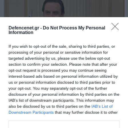
Defencenet.gr -
Do Not Process My Personal
Information
If you wish to opt-out of the sale, sharing to third parties, or
processing of your personal or sensitive information for
targeted advertising by us, please use the below opt-out
section to confirm your selection. Please note that after your
opt-out request is processed you may continue seeing
interest-based ads based on personal information utilized by
29.05.2023 | 19:06
us or personal information disclosed to third parties prior to
Β.Ρέστης: «Δεν έχω καμία σχέση με την
your opt-out. You may separately opt-out of the further
χρηματοδότηση του κόμματος Νίκη»
disclosure of your personal information by third parties on the
IAB’s list of downstream participants. This information may
«Ουδέποτε ενεπλάκην στον πολιτικό βίο»
also be disclosed by us to third parties on the
IAB’s List of
Downstream Participants
that may further disclose it to other
third parties.