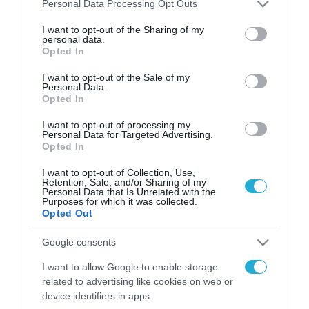
Please note that this website/app uses one or more Google
Personal Data Processing Opt Outs
FOCUS ON
services and may gather and store information including but
not limited to your visit or usage behaviour. You may click to
I want to opt-out of the Sharing of my
personal data.
grant or deny consent to Google and its third-party tags to
Opted In
use your data for below specified purposes in below Google
consent section.
I want to opt-out of the Sale of my
Personal Data.
Opted In
I want to opt-out of processing my
Personal Data for Targeted Advertising.
Opted In
I want to opt-out of Collection, Use,
06.08.2026 | 01:02
Retention, Sale, and/or Sharing of my
Personal Data that Is Unrelated with the
Ο πρόεδρος του Ιράν
Purposes for which it was collected.
αποκαλύπτει για την υγεία του
Opted Out
Μοτζτάμπα Χαμενεΐ «τώρα είναι
Google consents
πολύ δύσκολη η επικοινωνία»
I want to allow Google to enable storage
06.08.2026
related to advertising like cookies on web or
Οι Χούθι σφυροκοπούν
device identifiers in apps.
τα σαουδαραβικά