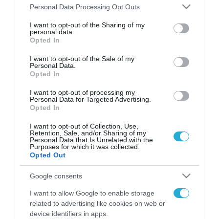
Please note that this website/app uses one or more Google
Personal Data Processing Opt Outs
services and may gather and store information including but
FOCUS ON
not limited to your visit or usage behaviour. You may click to
I want to opt-out of the Sharing of my
personal data.
grant or deny consent to Google and its third-party tags to
Opted In
use your data for below specified purposes in below Google
consent section.
I want to opt-out of the Sale of my
Personal Data.
Opted In
I want to opt-out of processing my
Personal Data for Targeted Advertising.
Opted In
I want to opt-out of Collection, Use,
Retention, Sale, and/or Sharing of my
06.08.2026 | 01:02
Personal Data that Is Unrelated with the
Purposes for which it was collected.
Ο πρόεδρος του Ιράν
Opted Out
αποκαλύπτει για την υγεία του
Μοτζτάμπα Χαμενεΐ «τώρα είναι
Google consents
πολύ δύσκολη η επικοινωνία»
I want to allow Google to enable storage
06.08.2026
related to advertising like cookies on web or
Οι Χούθι σφυροκοπούν
device identifiers in apps.