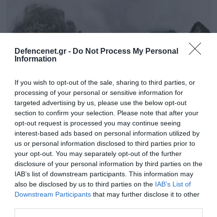
Defencenet.gr -
Do Not Process My Personal
Information
If you wish to opt-out of the sale, sharing to third parties, or
processing of your personal or sensitive information for
targeted advertising by us, please use the below opt-out
section to confirm your selection. Please note that after your
opt-out request is processed you may continue seeing
22.05.2025 | 16:01
interest-based ads based on personal information utilized by
Ιωάννινα: Σε εξέλιξη επιχείρηση διάσωσης
us or personal information disclosed to third parties prior to
your opt-out. You may separately opt-out of the further
δύο Βέλγων πεζοπόρων στη χαράδρα του
disclosure of your personal information by third parties on the
Βίκου
IAB’s list of downstream participants. This information may
Τραυματίστηκε ο ένας
also be disclosed by us to third parties on the
IAB’s List of
Downstream Participants
that may further disclose it to other
third parties.