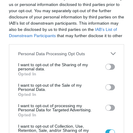
us or personal information disclosed to third parties prior to
your opt-out. You may separately opt-out of the further
disclosure of your personal information by third parties on the
IAB’s list of downstream participants. This information may
also be disclosed by us to third parties on the
IAB’s List of
Downstream Participants
that may further disclose it to other
third parties.
Please note that this website/app uses one or more Google
Personal Data Processing Opt Outs
services and may gather and store information including but
not limited to your visit or usage behaviour. You may click to
I want to opt-out of the Sharing of my
personal data.
grant or deny consent to Google and its third-party tags to
Opted In
use your data for below specified purposes in below Google
20.05.2025 | 17:02
consent section.
I want to opt-out of the Sale of my
Ρωσική προέλαση ενώ ο Β.Πούτιν μιλούσε
Personal Data.
Opted In
με τον Ν.Τραμπ: Τα ρωσικά στρατεύματα
αποδεκάτισαν 2 ουκρανικές Ταξιαρχίες!
I want to opt-out of processing my
Personal Data for Targeted Advertising.
Ο ρωσικός Στρατός συνεχίζει μεθοδικά και σταθερά
Opted In
την επιχείρηση
I want to opt-out of Collection, Use,
Retention, Sale, and/or Sharing of my