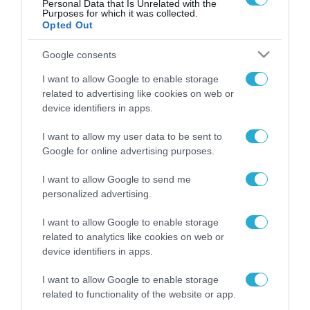
Personal Data that Is Unrelated with the
Purposes for which it was collected.
Opted Out
FOCUS ON
Google consents
I want to allow Google to enable storage
related to advertising like cookies on web or
device identifiers in apps.
I want to allow my user data to be sent to
Google for online advertising purposes.
I want to allow Google to send me
personalized advertising.
07.08.2026 | 19:02
I want to allow Google to enable storage
Απετράπη το εγχείρημα
related to analytics like cookies on web or
Ουκρανών για αντεπίθεση στο
device identifiers in apps.
Κολομίγτσι: Δείτε το πριν & το
I want to allow Google to enable storage
μετά της προσπάθειάς τους
related to functionality of the website or app.
(βίντεο)
07.08.2026