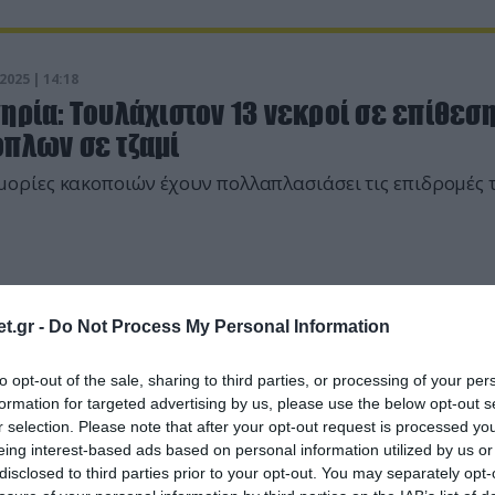
2025 | 14:18
ηρία: Τουλάχιστον 13 νεκροί σε επίθεσ
όπλων σε τζαμί
ορίες κακοποιών έχουν πολλαπλασιάσει τις επιδρομές 
t.gr -
Do Not Process My Personal Information
2024 | 16:10
to opt-out of the sale, sharing to third parties, or processing of your per
formation for targeted advertising by us, please use the below opt-out s
.Ερντογάν για μετατροπή της Μονής της
r selection. Please note that after your opt-out request is processed y
ας σε τζαμί: «Προστατεύουμε την
eing interest-based ads based on personal information utilized by us or
ηρονομιά των προγόνων μας» (βίντεο)
disclosed to third parties prior to your opt-out. You may separately opt-