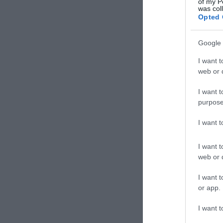
of my P
was col
Opted 
Google 
I want t
web or d
I want t
purpose
I want 
I want t
web or d
I want t
or app.
I want t