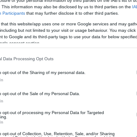
losure of your personal information by third parties on the IAB’s list of
ειται για το μνημείο με τα περισσότερα και πλέον περίτ
. This information may also be disclosed by us to third parties on the
IA
ντινά ψηφιδωτά που διασώζεται στην Κωνσταντινούπο
Participants
that may further disclose it to other third parties.
 that this website/app uses one or more Google services and may gath
including but not limited to your visit or usage behaviour. You may click 
 to Google and its third-party tags to use your data for below specifi
ogle consent section.
l Data Processing Opt Outs
o opt-out of the Sharing of my personal data.
In
o opt-out of the Sale of my Personal Data.
In
to opt-out of processing my Personal Data for Targeted
ing.
In
o opt-out of Collection, Use, Retention, Sale, and/or Sharing