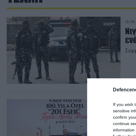
20.08.
Νιγ
εν
Συμμ
Defencene
06.05.
If you wish 
sensitive in
Ρ.Τ
confirm you
Χώρ
continue se
κλ
information 