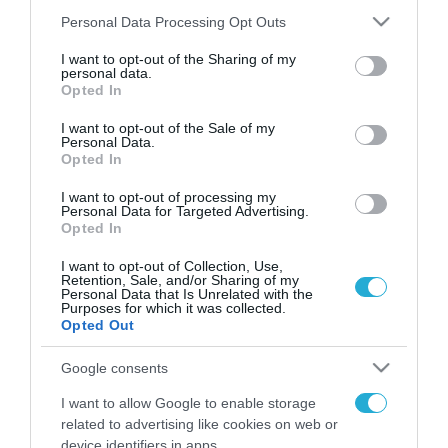
Please note that this website/app uses one or more Google
Personal Data Processing Opt Outs
services and may gather and store information including but
not limited to your visit or usage behaviour. You may click to
I want to opt-out of the Sharing of my
FOCUS ON
personal data.
grant or deny consent to Google and its third-party tags to
Opted In
use your data for below specified purposes in below Google
consent section.
I want to opt-out of the Sale of my
Personal Data.
Opted In
I want to opt-out of processing my
Personal Data for Targeted Advertising.
Opted In
I want to opt-out of Collection, Use,
Retention, Sale, and/or Sharing of my
Personal Data that Is Unrelated with the
07.08.2026 | 23:02
Purposes for which it was collected.
Opted Out
Ρωσική επίθεση προκάλεσε
σοβαρές ζημιές στο γήπεδο της
Google consents
Τσερνομόρετς (βίντεο)
I want to allow Google to enable storage
related to advertising like cookies on web or
07.08.2026
device identifiers in apps.