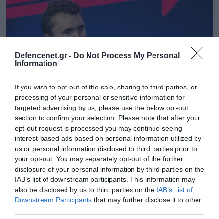
Defencenet.gr -
Do Not Process My Personal
Information
If you wish to opt-out of the sale, sharing to third parties, or
processing of your personal or sensitive information for
targeted advertising by us, please use the below opt-out
section to confirm your selection. Please note that after your
opt-out request is processed you may continue seeing
15.09.2025 | 16:19
interest-based ads based on personal information utilized by
Τσάρλι Κερκ: Το απειλητικό σημείωμα του
us or personal information disclosed to third parties prior to
δολοφόνου Τάιλερ Ρόμπινσον που βρήκε το
your opt-out. You may separately opt-out of the further
FBI – «Θα τον βγάλω από τη μέση»
disclosure of your personal information by third parties on the
IAB’s list of downstream participants. This information may
Το έγγραφο, παρότι καταστράφηκε, εντοπίστηκε με
also be disclosed by us to third parties on the
IAB’s List of
τη βοήθεια εγκληματολογικών ερευνών στο σπίτι του
Downstream Participants
that may further disclose it to other
third parties.