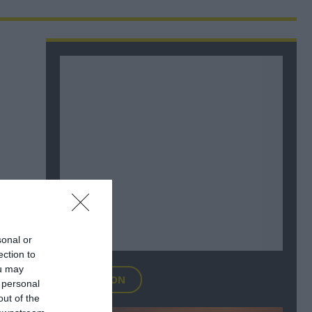
sonal or
ection to
ou may
FOCUS ON
 personal
out of the