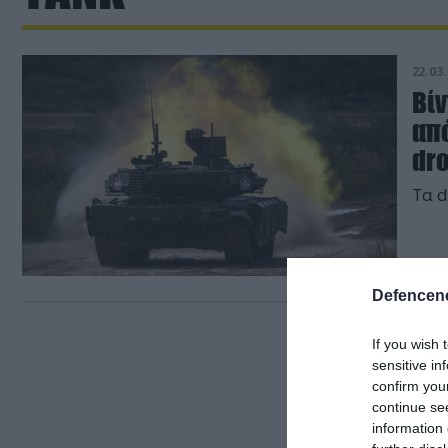
22.03.
Βίν
απ
dr
Tα d
Defencene
If you wish 
sensitive in
confirm you
continue se
information 