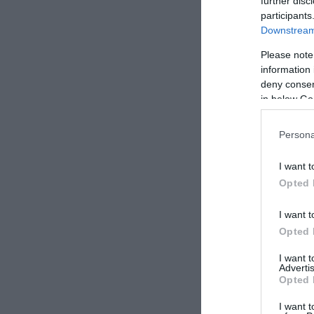
further disc
participants
Downstream 
Please note
information 
deny consent
in below Go
Persona
I want t
Opted 
I want t
Opted 
I want 
Advertis
Opted 
I want t