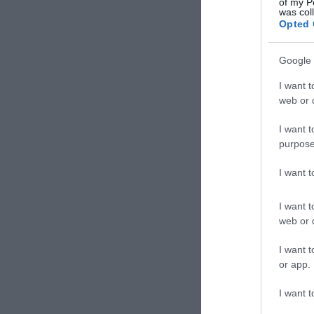
of my P
was col
Opted 
Google 
I want t
web or d
I want t
purpose
I want 
I want t
web or d
I want t
or app.
I want t