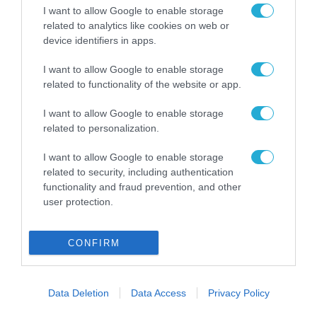
I want to allow Google to enable storage
related to analytics like cookies on web or
FOCUS ON
device identifiers in apps.
I want to allow Google to enable storage
related to functionality of the website or app.
I want to allow Google to enable storage
related to personalization.
I want to allow Google to enable storage
related to security, including authentication
functionality and fraud prevention, and other
user protection.
09.08.2026 | 02:02
Ισραηλινές δυνάμεις εισήλθαν
σε χωριό του νότιου Λιβάνου
CONFIRM
09.08.2026
Data Deletion
Data Access
Privacy Policy
Τουρκία: Ζητά
«μορατόριουμ» Ρωσίας