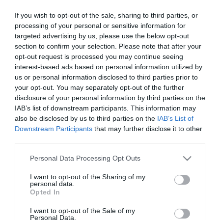
If you wish to opt-out of the sale, sharing to third parties, or
processing of your personal or sensitive information for
targeted advertising by us, please use the below opt-out
section to confirm your selection. Please note that after your
opt-out request is processed you may continue seeing
interest-based ads based on personal information utilized by
us or personal information disclosed to third parties prior to
your opt-out. You may separately opt-out of the further
disclosure of your personal information by third parties on the
IAB’s list of downstream participants. This information may
also be disclosed by us to third parties on the
IAB’s List of
Downstream Participants
that may further disclose it to other
02.03.2024 | 16:42
third parties.
ΓΕΣ: Οι τακτικές κρίσεις σε Υποστράτηγους,
Please note that this website/app uses one or more Google
Personal Data Processing Opt Outs
Ταξίαρχους και Συνταγματάρχες
services and may gather and store information including but
Τι αναφέρει η απόφαση του Ανωτάτου Στρατιωτικού
not limited to your visit or usage behaviour. You may click to
I want to opt-out of the Sharing of my
personal data.
grant or deny consent to Google and its third-party tags to
Συμβουλίου (ΑΣΣ)
Opted In
use your data for below specified purposes in below Google
consent section.
I want to opt-out of the Sale of my
Personal Data.