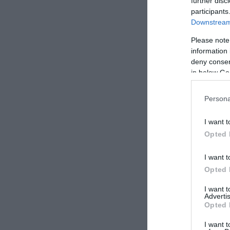
further disc
participants
Downstream 
Please note
information 
deny consent
in below Go
Persona
I want t
Opted 
I want t
Opted 
I want 
Advertis
Opted 
I want t