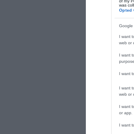
of my P
was col
Opted 
Google 
I want t
web or d
I want t
purpose
I want 
I want t
web or d
I want t
or app.
I want t