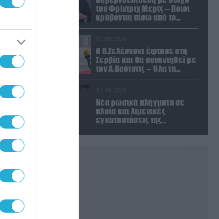
τον Φρίντριχ Μερτς – Ποιοι
κρύβονται πίσω από το
παραποιημένο βίντεο
07.08.2026
Ο Β.Ζελέσνσκι έφτασε στη
Σερβία και θα συναντηθεί με
τον Α.Βούτσιτς – Όλα τα
βλέμματα στις σχέσεις με τη
Ρωσία
07.08.2026
Νέα ρωσικά πλήγματα σε
πλοία και λιμενικές
εγκαταστάσεις της
Ουκρανίας – Δύο νεκροί στην
Κριμαία