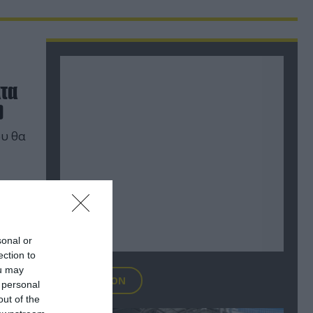
ατα
)
ου θα
sonal or
ection to
ou may
FOCUS ON
 personal
out of the