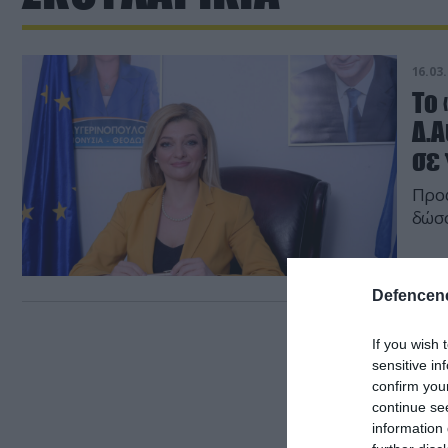
16.03.
Το 
Δ.
σε
Προφ
δώσο
Defencene
If you wish 
sensitive in
confirm you
continue se
information 