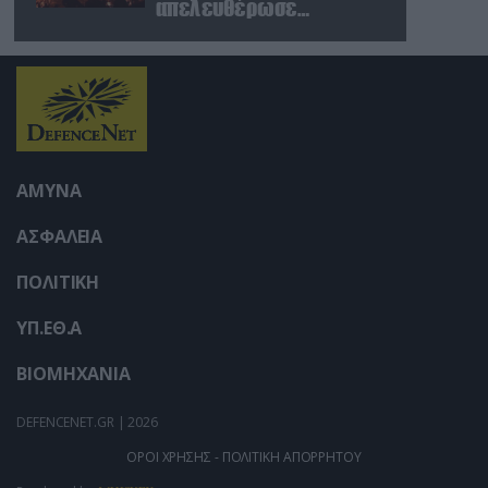
user protection.
απελευθέρωσε
ενέργεια ίση με 6
ατομικές βόμβες της
Χιροσίμα!
ΑΜΥΝΑ
ΑΣΦΑΛΕΙΑ
ΠΟΛΙΤΙΚΗ
ΥΠ.ΕΘ.Α
ΒΙΟΜΗΧΑΝΙΑ
DEFENCENET.GR | 2026
ΟΡΟΙ ΧΡΗΣΗΣ - ΠΟΛΙΤΙΚΗ ΑΠΟΡΡΗΤΟΥ