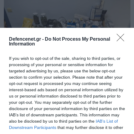
Defencenet.gr -
Do Not Process My Personal
Information
If you wish to opt-out of the sale, sharing to third parties, or
processing of your personal or sensitive information for
targeted advertising by us, please use the below opt-out
section to confirm your selection. Please note that after your
31.01.2025 | 21:19
opt-out request is processed you may continue seeing
Επιχείρηση «Shield V»: Εξαρθρώθηκε
interest-based ads based on personal information utilized by
τεράστιο κύκλωμα παραποιημένων
us or personal information disclosed to third parties prior to
your opt-out. You may separately opt-out of the further
φαρμάκων αξίας 6,5 εκατ. ευρώ (φωτο -
disclosure of your personal information by third parties on the
vid)
IAB’s list of downstream participants. This information may
Η Ελληνική Αστυνομία σε συνεργασία με
also be disclosed by us to third parties on the
IAB’s List of
αστυνομικές Αρχές άλλων χωρών προέβη στον
Downstream Participants
that may further disclose it to other
third parties.