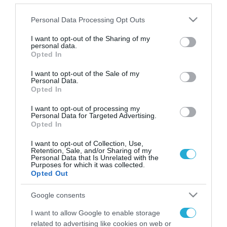
εντοπισμό φαρμάκων ντόπινγκ, όπλων και άλλων
παράνομων προϊόντων
Please note that this website/app uses one or more Google
Personal Data Processing Opt Outs
services and may gather and store information including but
not limited to your visit or usage behaviour. You may click to
I want to opt-out of the Sharing of my
personal data.
grant or deny consent to Google and its third-party tags to
Opted In
FOCUS ON
use your data for below specified purposes in below Google
consent section.
I want to opt-out of the Sale of my
Personal Data.
Opted In
I want to opt-out of processing my
Personal Data for Targeted Advertising.
Opted In
I want to opt-out of Collection, Use,
Retention, Sale, and/or Sharing of my
Personal Data that Is Unrelated with the
Purposes for which it was collected.
Opted Out
07.08.2026 | 19:02
Απετράπη το εγχείρημα
Google consents
Ουκρανών για αντεπίθεση στο
I want to allow Google to enable storage
Κολομίγτσι: Δείτε το πριν & το
related to advertising like cookies on web or