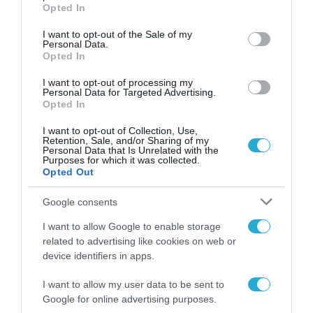
grant or deny consent to Google and its third-party tags to
της κλίμακας Ρίχτερ
Opted In
use your data for below specified purposes in below Google
consent section.
I want to opt-out of the Sale of my
Personal Data.
Opted In
I want to opt-out of processing my
Personal Data for Targeted Advertising.
Opted In
I want to opt-out of Collection, Use,
Retention, Sale, and/or Sharing of my
Personal Data that Is Unrelated with the
Purposes for which it was collected.
Opted Out
Google consents
I want to allow Google to enable storage
related to advertising like cookies on web or
23.04.2025 | 15:48
device identifiers in apps.
Σεισμός στην Τουρκία: «Μείνετε μακριά από
κτίρια που έχουν υποστεί ζημιές» – Οδηγίες
I want to allow my user data to be sent to
Google for online advertising purposes.
στους πολίτες