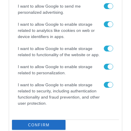
Ο κυβερνήτης της Κωνσταντινούπολης εξέδωσε
I want to allow Google to send me
επίσημη προειδοποίηση για τον σεισμό
personalized advertising.
I want to allow Google to enable storage
related to analytics like cookies on web or
device identifiers in apps.
I want to allow Google to enable storage
related to functionality of the website or app.
I want to allow Google to enable storage
related to personalization.
I want to allow Google to enable storage
related to security, including authentication
functionality and fraud prevention, and other
user protection.
20.03.2023 | 16:31
Ρ.Τ.Ερντογάν: «Στα 104 δισ. δολάρια οι ζημιές
CONFIRM
από τον σεισμό»