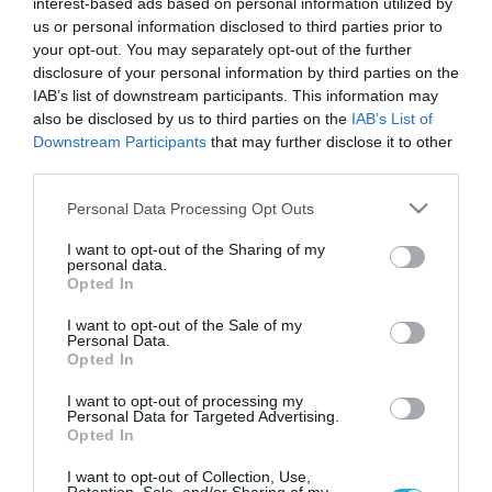
interest-based ads based on personal information utilized by
us or personal information disclosed to third parties prior to
your opt-out. You may separately opt-out of the further
disclosure of your personal information by third parties on the
IAB’s list of downstream participants. This information may
also be disclosed by us to third parties on the
IAB’s List of
Downstream Participants
that may further disclose it to other
third parties.
Please note that this website/app uses one or more Google
Personal Data Processing Opt Outs
services and may gather and store information including but
not limited to your visit or usage behaviour. You may click to
I want to opt-out of the Sharing of my
personal data.
grant or deny consent to Google and its third-party tags to
Opted In
use your data for below specified purposes in below Google
10.05.2023 | 09:03
consent section.
I want to opt-out of the Sale of my
Οι δύο πρώην πρωθυπουργοί Α.Σαμαράς και
Personal Data.
Κ.Καραμανλής έδωσαν την τελευταία
Opted In
προειδοποίηση στον Κ.Μητσοτάκη: «Άλλαξε
I want to opt-out of processing my
πορεία τώρα»
Personal Data for Targeted Advertising.
Opted In
Τα μηνύματα που έστειλαν στη νυν ηγεσία της ΝΔ
ήταν πολλά και ξεκάθαρα
I want to opt-out of Collection, Use,