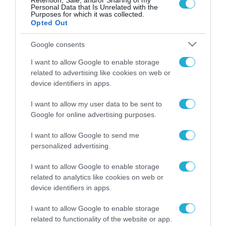
Retention, Sale, and/or Sharing of my
Personal Data that Is Unrelated with the
Purposes for which it was collected.
Opted Out
Google consents
FOCUS ON
I want to allow Google to enable storage
related to advertising like cookies on web or
device identifiers in apps.
I want to allow my user data to be sent to
Google for online advertising purposes.
I want to allow Google to send me
personalized advertising.
I want to allow Google to enable storage
07.08.2026 | 23:02
related to analytics like cookies on web or
Ρωσική επίθεση προκάλεσε
device identifiers in apps.
σοβαρές ζημιές στο γήπεδο της
Τσερνομόρετς (βίντεο)
I want to allow Google to enable storage
related to functionality of the website or app.