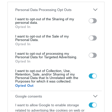
Αλπαρσλάν Μπαϊρακτάρ
Please note that this website/app uses one or more Google
Personal Data Processing Opt Outs
services and may gather and store information including but
not limited to your visit or usage behaviour. You may click to
I want to opt-out of the Sharing of my
personal data.
grant or deny consent to Google and its third-party tags to
Opted In
FOCUS ON
use your data for below specified purposes in below Google
consent section.
I want to opt-out of the Sale of my
Personal Data.
Opted In
I want to opt-out of processing my
Personal Data for Targeted Advertising.
Opted In
I want to opt-out of Collection, Use,
Retention, Sale, and/or Sharing of my
Personal Data that Is Unrelated with the
Purposes for which it was collected.
Opted Out
06.08.2026 | 01:02
Ο πρόεδρος του Ιράν
Google consents
αποκαλύπτει για την υγεία του
I want to allow Google to enable storage
Μοτζτάμπα Χαμενεΐ «τώρα είναι
related to advertising like cookies on web or