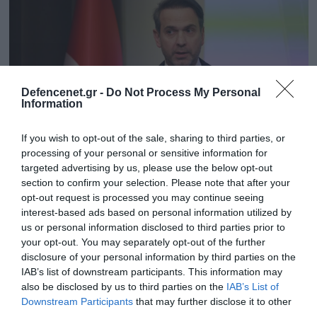
Defencenet.gr -
Do Not Process My Personal
Information
If you wish to opt-out of the sale, sharing to third parties, or
processing of your personal or sensitive information for
targeted advertising by us, please use the below opt-out
section to confirm your selection. Please note that after your
23.09.2025 | 16:24
opt-out request is processed you may continue seeing
Τούρκος ΥΠΕΝ: «Η ενεργειακή μας
interest-based ads based on personal information utilized by
συνεργασία με τις ΗΠΑ επεκτείνεται στην
us or personal information disclosed to third parties prior to
your opt-out. You may separately opt-out of the further
εισαγωγή LNG & στους πυρηνικούς
disclosure of your personal information by third parties on the
αντιδραστήρες»
IAB’s list of downstream participants. This information may
«Αυτή τη στιγμή πραγματοποιούμε τέσσερις έρευνες
also be disclosed by us to third parties on the
IAB’s List of
από κοινού στο Ντιγιαρμπακίρ» ανέφερε ο
Downstream Participants
that may further disclose it to other
third parties.