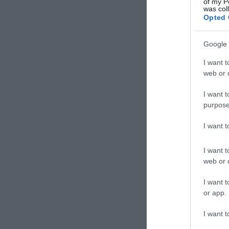
of my P
was col
Opted 
Google 
I want t
web or d
I want t
purpose
I want 
I want t
web or d
I want t
or app.
I want t