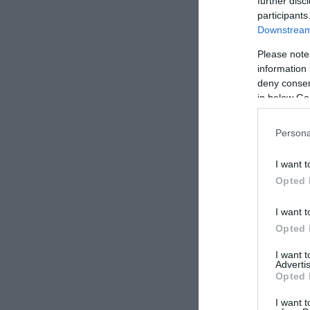
further disc
participants
Downstream 
Please note
information 
deny consent
in below Go
Persona
I want t
Opted 
I want t
Opted 
I want 
Advertis
Opted 
I want t