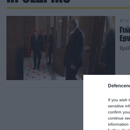
07.12.
Γιώ
Ερ
Βρέθ
Defencene
If you wish 
sensitive in
confirm you
continue se
information 