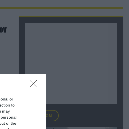
ον
sonal or
ection to
ou may
FOCUS ON
 personal
out of the