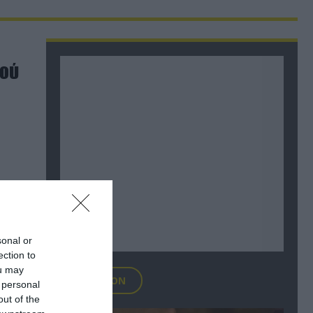
κού
sonal or
ection to
ou may
FOCUS ON
 personal
out of the