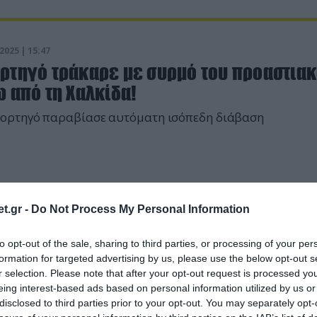
2025 | 15:47
ρτηγό τράκαρε με συρμό του προαστια
 από τη Χαλκίδα!
ορτηγό παραβίασε αυτόματη ισόπεδη διάβαση
t.gr -
Do Not Process My Personal Information
to opt-out of the sale, sharing to third parties, or processing of your per
formation for targeted advertising by us, please use the below opt-out s
r selection. Please note that after your opt-out request is processed y
eing interest-based ads based on personal information utilized by us or
disclosed to third parties prior to your opt-out. You may separately opt-