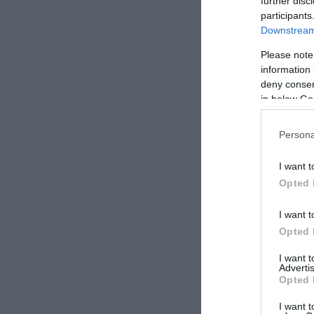
further disc
participants
Downstream 
Please note
information 
deny consent
in below Go
Persona
I want t
Opted 
I want t
Opted 
I want 
Advertis
Opted 
I want t