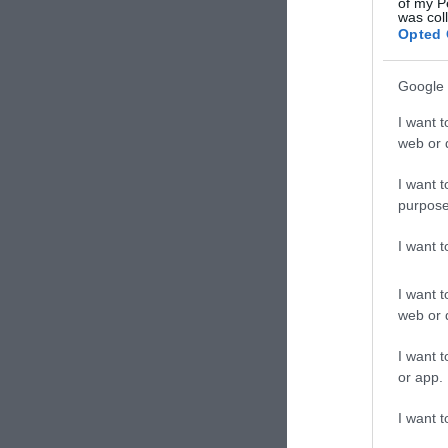
of my P
was col
Opted 
Google 
I want t
web or d
I want t
purpose
I want 
I want t
web or d
I want t
or app.
I want t