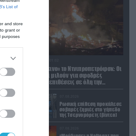
 downstream
B’s List of
er and store
to grant or
ed purposes
08.08.2026 | 01:02
Στο «κόκκινο» το Ντνιπροπετρόφσκ: Οι
Ουκρανοί μιλούν για σφοδρές
ρωσικές επιθέσεις σε όλη την
επικράτεια
07.08.2026
Ρωσική επίθεση προκάλεσε
σοβαρές ζημιές στο γήπεδο
της Τσερνομόρετς (βίντεο)
07.08.2026
«Μούδιασε» η Naftogaz που