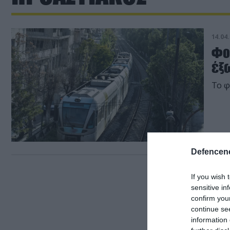
14.04.
Φο
έξω
Το φ
Defencene
If you wish 
sensitive in
confirm you
continue se
information 