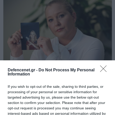
25.08.2025 | 13:58
Defencenet.gr -
Do Not Process My Personal
Information
Β.Τζιουφρέ: To χειρόγραφο που άφησε
πριν αυτοκτονήσει – Τι αποκαλύπτει για τον
If you wish to opt-out of the sale, sharing to third parties, or
Τ.Επστάιν και τον πρίγκιπα Άντριου
processing of your personal or sensitive information for
Η γυναίκα είχε κατηγορήσει τον πρίγκιπα Άντριου
targeted advertising by us, please use the below opt-out
section to confirm your selection. Please note that after your
για σεξουαλική κακοποίηση όταν ήταν μόλις 17 ετών
opt-out request is processed you may continue seeing
interest-based ads based on personal information utilized by