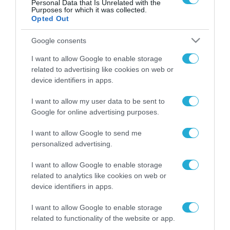
Personal Data that Is Unrelated with the
Purposes for which it was collected.
Opted Out
FOCUS ON
Google consents
I want to allow Google to enable storage
related to advertising like cookies on web or
device identifiers in apps.
I want to allow my user data to be sent to
Google for online advertising purposes.
I want to allow Google to send me
personalized advertising.
06.08.2026 | 09:03
I want to allow Google to enable storage
«Οι εντελώς αθώοι»: Η ανάρτηση
related to analytics like cookies on web or
του Αρκά για τα ζώα που χάθηκαν
device identifiers in apps.
στις πυρκαγιές της Αττικής
I want to allow Google to enable storage
(φωτο)
related to functionality of the website or app.
06.08.2026