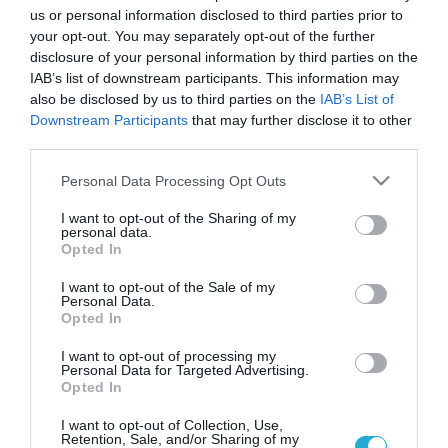
us or personal information disclosed to third parties prior to
your opt-out. You may separately opt-out of the further
disclosure of your personal information by third parties on the
IAB’s list of downstream participants. This information may
also be disclosed by us to third parties on the
IAB’s List of
Downstream Participants
that may further disclose it to other
third parties.
Please note that this website/app uses one or more Google
Personal Data Processing Opt Outs
services and may gather and store information including but
not limited to your visit or usage behaviour. You may click to
I want to opt-out of the Sharing of my
personal data.
grant or deny consent to Google and its third-party tags to
Opted In
use your data for below specified purposes in below Google
consent section.
I want to opt-out of the Sale of my
07.04.2025 | 17:05
Personal Data.
Opted In
Βρετανία: Στο «μικροσκόπιο» των Αρχών ο
πρίγκιπας Άντριου λόγω δεσμών με
I want to opt-out of processing my
Personal Data for Targeted Advertising.
φερόμενο Κινέζο κατάσκοπο
Opted In
Η ανακοίνωση των Ανακτόρων του Μπάκιγχαμ
I want to opt-out of Collection, Use,
Retention, Sale, and/or Sharing of my