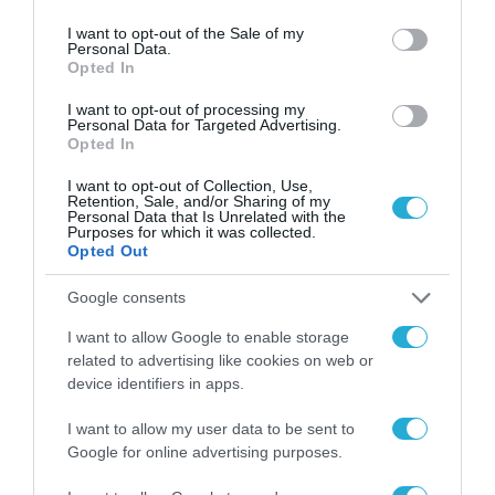
use your data for below specified purposes in below Google
consent section.
I want to opt-out of the Sale of my
Personal Data.
Opted In
I want to opt-out of processing my
Personal Data for Targeted Advertising.
Opted In
I want to opt-out of Collection, Use,
Retention, Sale, and/or Sharing of my
Personal Data that Is Unrelated with the
Purposes for which it was collected.
Opted Out
Google consents
22.09.2023 | 11:19
I want to allow Google to enable storage
related to advertising like cookies on web or
Η Πολωνία χρησιμοποιεί αντλίες νερού για
device identifiers in apps.
να εμποδίσει τους παράνομους αλλοδαπούς
να εισέλθουν στο έδαφός της (βίντεο)
I want to allow my user data to be sent to
Google for online advertising purposes.
Η Βαρσοβία πολεμάει αποτελεσματικά την
παράνομη μετανάστευση