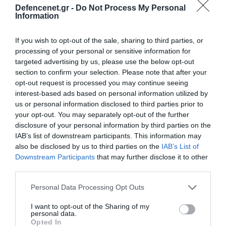
Defencenet.gr -
Do Not Process My Personal
Information
If you wish to opt-out of the sale, sharing to third parties, or
processing of your personal or sensitive information for
targeted advertising by us, please use the below opt-out
section to confirm your selection. Please note that after your
opt-out request is processed you may continue seeing
interest-based ads based on personal information utilized by
us or personal information disclosed to third parties prior to
your opt-out. You may separately opt-out of the further
disclosure of your personal information by third parties on the
IAB’s list of downstream participants. This information may
also be disclosed by us to third parties on the
IAB’s List of
16.04.2025 | 15:58
Downstream Participants
that may further disclose it to other
Ακόμα 49 παράνομοι αλλοδαποί
third parties.
εντοπίστηκαν στη Γαύδο
Please note that this website/app uses one or more Google
Personal Data Processing Opt Outs
Μεταφέρθηκαν στη Χώρα των Σφακίων για τις
services and may gather and store information including but
προβλεπόμενες διαδικασίες
not limited to your visit or usage behaviour. You may click to
I want to opt-out of the Sharing of my
personal data.
grant or deny consent to Google and its third-party tags to
Opted In