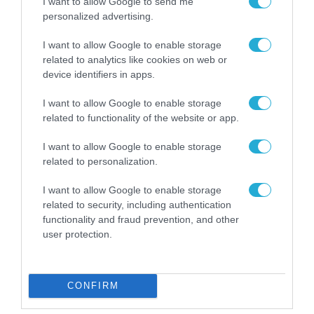
I want to allow Google to send me
personalized advertising.
I want to allow Google to enable storage
related to analytics like cookies on web or
FOCUS ON
device identifiers in apps.
I want to allow Google to enable storage
related to functionality of the website or app.
I want to allow Google to enable storage
related to personalization.
I want to allow Google to enable storage
related to security, including authentication
functionality and fraud prevention, and other
user protection.
07.08.2026 | 02:02
Διοικητής συριακής μεραρχίας
αναλαμβάνει Τούρκος – Άγκυρα:
CONFIRM
«Απειλές κατά της Συρίας είναι
σαν να απειλούν εμάς»