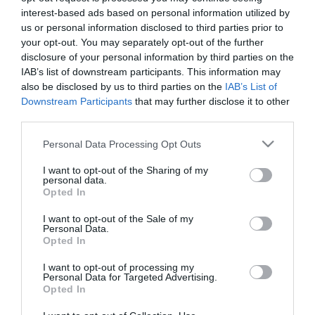
interest-based ads based on personal information utilized by
us or personal information disclosed to third parties prior to
your opt-out. You may separately opt-out of the further
disclosure of your personal information by third parties on the
IAB’s list of downstream participants. This information may
also be disclosed by us to third parties on the
IAB’s List of
Downstream Participants
that may further disclose it to other
third parties.
Please note that this website/app uses one or more Google
Personal Data Processing Opt Outs
services and may gather and store information including but
not limited to your visit or usage behaviour. You may click to
I want to opt-out of the Sharing of my
personal data.
grant or deny consent to Google and its third-party tags to
Opted In
use your data for below specified purposes in below Google
consent section.
I want to opt-out of the Sale of my
01.08.2025 | 20:10
Personal Data.
Opted In
Δείτε πώς η ευστροφία Ρώσου στρατιώτη
τον έσωσε από βέβαιο θάνατο για να μην
I want to opt-out of processing my
Personal Data for Targeted Advertising.
τον χτυπήσει ουκρανικό drone (βίντεο)
Opted In
Ο Ρώσος στρατιώτης έκοψε τις οπτικές ίνες από