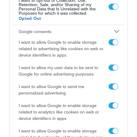
I want to opt-out of Collection, Use,
ουκρανικό FPV, το οποίο λίγο αργότερα έπεσε στο
Retention, Sale, and/or Sharing of my
έδαφος και εξερράγη
Personal Data that Is Unrelated with the
Purposes for which it was collected.
Opted Out
Google consents
FOCUS ON
I want to allow Google to enable storage
related to advertising like cookies on web or
device identifiers in apps.
I want to allow my user data to be sent to
Google for online advertising purposes.
I want to allow Google to send me
personalized advertising.
I want to allow Google to enable storage
related to analytics like cookies on web or
07.08.2026 | 14:02
device identifiers in apps.
Δεν έχουν «τέλος» οι ουκρανικές
I want to allow Google to enable storage
επιθέσεις στη ρωσική