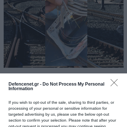
15.09.2025 | 12:27
Παραλίγο νέα σιδηροδρομική τραγωδία:
Defencenet.gr -
Do Not Process My Personal
Information
Έκοψαν με ψαλίδι τις οπτικές ίνες στο
δίκτυο μεταξύ Θήβας και Δαύλειας! (φώτο)
If you wish to opt-out of the sale, sharing to third parties, or
Η βλάβη είχε ως αποτέλεσμα τη διακοπή
processing of your personal or sensitive information for
επικοινωνίας και την αδυναμία χειρισμού στους
targeted advertising by us, please use the below opt-out
ενδιάμεσους σταθμούς
section to confirm your selection. Please note that after your
opt-out request is processed you may continue seeing