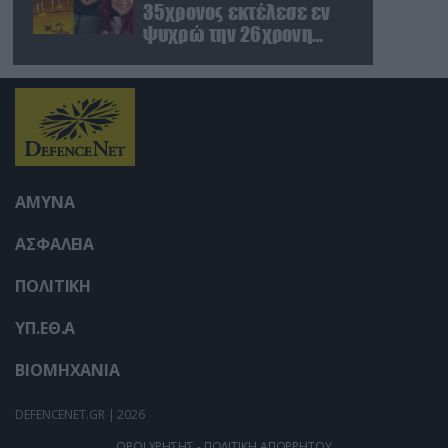
35χρονος εκτέλεσε εν
ψυχρώ την 26χρονη
πρώην σύντροφό του
έξω από φαρμακείο
(βίντεο)
ΑΜΥΝΑ
ΑΣΦΑΛΕΙΑ
ΠΟΛΙΤΙΚΗ
ΥΠ.ΕΘ.Α
ΒΙΟΜΗΧΑΝΙΑ
DEFENCENET.GR | 2026
ΟΡΟΙ ΧΡΗΣΗΣ - ΠΟΛΙΤΙΚΗ ΑΠΟΡΡΗΤΟΥ