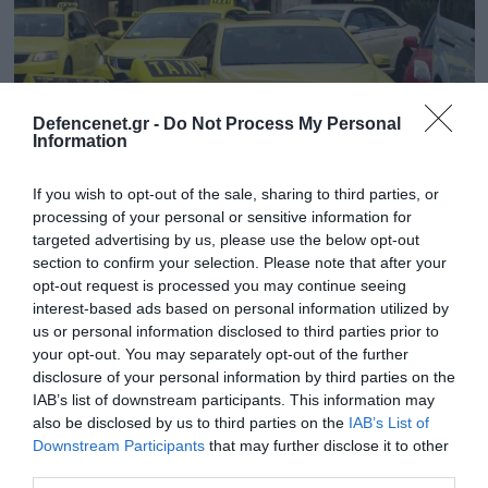
Defencenet.gr -
Do Not Process My Personal
Information
If you wish to opt-out of the sale, sharing to third parties, or
processing of your personal or sensitive information for
targeted advertising by us, please use the below opt-out
section to confirm your selection. Please note that after your
opt-out request is processed you may continue seeing
26.05.2025 | 17:04
interest-based ads based on personal information utilized by
Μοναστηράκι: Οδηγοί ταξί πιάστηκαν στα
us or personal information disclosed to third parties prior to
χέρια μπροστά σε περαστικούς- Αντάλλαξαν
your opt-out. You may separately opt-out of the further
μπουνιές για τις «καλές» κούρσες
disclosure of your personal information by third parties on the
IAB’s list of downstream participants. This information may
Καταγγελίες για οδηγούς ταξί που κυκλοφορούν
also be disclosed by us to third parties on the
IAB’s List of
ακόμα και με μαχαίρια
Downstream Participants
that may further disclose it to other
third parties.