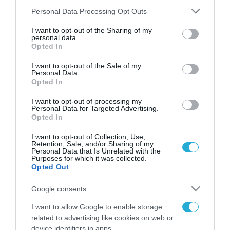
Please note that this website/app uses one or more Google
Personal Data Processing Opt Outs
services and may gather and store information including but
not limited to your visit or usage behaviour. You may click to
I want to opt-out of the Sharing of my
FOCUS ON
personal data.
grant or deny consent to Google and its third-party tags to
Opted In
use your data for below specified purposes in below Google
consent section.
I want to opt-out of the Sale of my
Personal Data.
Opted In
I want to opt-out of processing my
Personal Data for Targeted Advertising.
Opted In
I want to opt-out of Collection, Use,
Retention, Sale, and/or Sharing of my
Personal Data that Is Unrelated with the
09.08.2026 | 15:02
Purposes for which it was collected.
Opted Out
Η Τουρκία συζητά την ένταξη και
της Αιγύπτου στην στρατιωτική
Google consents
συμφωνία με Σ.Αραβία-Πακιστάν
I want to allow Google to enable storage
related to advertising like cookies on web or
09.08.2026
device identifiers in apps.