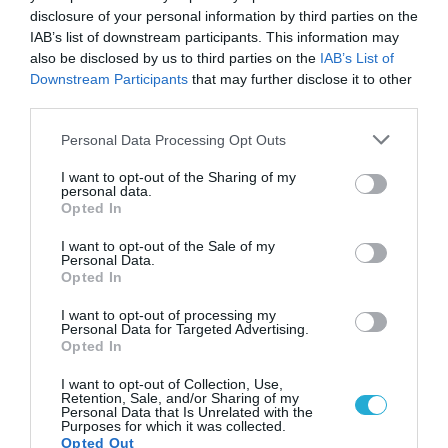
disclosure of your personal information by third parties on the
IAB’s list of downstream participants. This information may
also be disclosed by us to third parties on the
IAB’s List of
Downstream Participants
that may further disclose it to other
third parties.
Please note that this website/app uses one or more Google
Personal Data Processing Opt Outs
services and may gather and store information including but
not limited to your visit or usage behaviour. You may click to
I want to opt-out of the Sharing of my
personal data.
grant or deny consent to Google and its third-party tags to
Opted In
use your data for below specified purposes in below Google
consent section.
I want to opt-out of the Sale of my
Personal Data.
Opted In
I want to opt-out of processing my
23.06.2025 | 19:48
Personal Data for Targeted Advertising.
Opted In
Το Ιράν κτύπησε με 19 βαλλιστικούς
πυραύλους τη βάση των ΗΠΑ στο Κατάρ
I want to opt-out of Collection, Use,
Retention, Sale, and/or Sharing of my
Οι περισσότεροι έχουν αναχαιτιστεί - Μόνο ένας
Personal Data that Is Unrelated with the
Purposes for which it was collected.
ήταν υπερ-υπερηχητικός
Opted Out