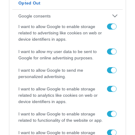
Opted Out
FOCUS ON
Google consents
I want to allow Google to enable storage
related to advertising like cookies on web or
device identifiers in apps.
I want to allow my user data to be sent to
Google for online advertising purposes.
I want to allow Google to send me
personalized advertising.
09.08.2026 | 02:02
Ισραηλινές δυνάμεις εισήλθαν
I want to allow Google to enable storage
σε χωριό του νότιου Λιβάνου
related to analytics like cookies on web or
device identifiers in apps.
09.08.2026
I want to allow Google to enable storage
Τουρκία: Ζητά
related to functionality of the website or app.
«μορατόριουμ» Ρωσίας
και Ουκρανίας – «Η
I want to allow Google to enable storage