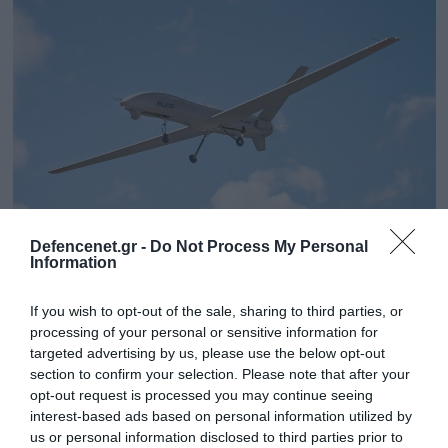
Defencenet.gr -
Do Not Process My Personal
Information
05.02.2024 | 00:02
Milkor 380: Πρόταση για εξοπλισμένα UAV
If you wish to opt-out of the sale, sharing to third parties, or
από τη Νότια Αφρική
processing of your personal or sensitive information for
Μπορεί να φέρει μεγάλη ποικιλία οπλισμού
targeted advertising by us, please use the below opt-out
section to confirm your selection. Please note that after your
opt-out request is processed you may continue seeing
interest-based ads based on personal information utilized by
us or personal information disclosed to third parties prior to