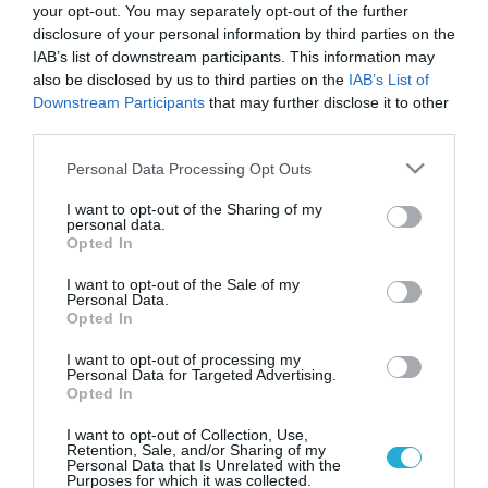
your opt-out. You may separately opt-out of the further
disclosure of your personal information by third parties on the
IAB’s list of downstream participants. This information may
also be disclosed by us to third parties on the
IAB’s List of
Downstream Participants
that may further disclose it to other
third parties.
Please note that this website/app uses one or more Google
Personal Data Processing Opt Outs
services and may gather and store information including but
not limited to your visit or usage behaviour. You may click to
I want to opt-out of the Sharing of my
personal data.
grant or deny consent to Google and its third-party tags to
Opted In
use your data for below specified purposes in below Google
21.09.2023 | 16:54
consent section.
I want to opt-out of the Sale of my
Νότια Αφρική: Τρεις νεκροί σε άσκηση του
Personal Data.
Opted In
Ναυτικού της χώρας
I want to opt-out of processing my
Παρασύρθηκαν από κύμα ενώ βρίσκονταν στο
Personal Data for Targeted Advertising.
κατάστρωμα υποβρυχίου
Opted In
I want to opt-out of Collection, Use,
Retention, Sale, and/or Sharing of my
Personal Data that Is Unrelated with the
Purposes for which it was collected.