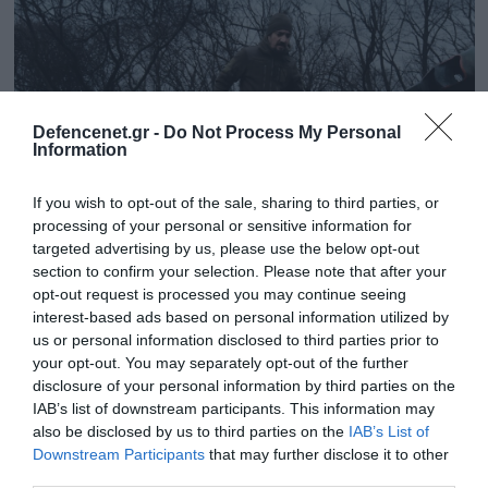
Defencenet.gr -
Do Not Process My Personal
Information
If you wish to opt-out of the sale, sharing to third parties, or
processing of your personal or sensitive information for
targeted advertising by us, please use the below opt-out
section to confirm your selection. Please note that after your
06.03.2025 | 12:46
opt-out request is processed you may continue seeing
interest-based ads based on personal information utilized by
Άφαντη η 21η Μηχανοποιημένη Ταξιαρχία
us or personal information disclosed to third parties prior to
των Ουκρανών: Αναφορές για τεράστια
your opt-out. You may separately opt-out of the further
εξολόθρευση στο Νικολάγιεβο-Νταρίνο!
disclosure of your personal information by third parties on the
IAB’s list of downstream participants. This information may
Το συγκεκριμένο τμήμα του ουκρανικού στρατού
also be disclosed by us to third parties on the
IAB’s List of
συστάθηκε προσφάτως και συγκεκριμένα στις 21
Downstream Participants
that may further disclose it to other
Ιανουαρίου του 2023
third parties.