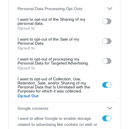
Please note that this website/app uses one or more Google
Personal Data Processing Opt Outs
services and may gather and store information including but
not limited to your visit or usage behaviour. You may click to
I want to opt-out of the Sharing of my
personal data.
FOCUS ON
grant or deny consent to Google and its third-party tags to
Opted In
use your data for below specified purposes in below Google
consent section.
I want to opt-out of the Sale of my
Personal Data.
Opted In
I want to opt-out of processing my
Personal Data for Targeted Advertising.
Opted In
I want to opt-out of Collection, Use,
Retention, Sale, and/or Sharing of my
Personal Data that Is Unrelated with the
Purposes for which it was collected.
10.08.2026 | 16:02
Opted Out
Οι ρωσικές δυνάμεις διέλυσαν
Google consents
γερμανικό εργοστάσιο της
Kromberg & Schubert στην
I want to allow Google to enable storage
Ουκρανία (βίντεο)
related to advertising like cookies on web or