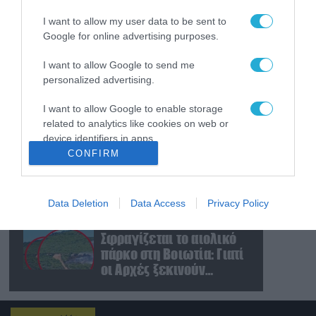
τα σαουδαραβικά
I want to allow my user data to be sent to
πετρελαιοφόρα:
Google for online advertising purposes.
Χτύπησαν το δεύτερο σε
μία ημέρα στην Ερυθρά
06.08.2026
I want to allow Google to send me
Θάλασσα
Σύγκρουση ελικοπτέρων
personalized advertising.
στην Ψάθα: Οι
καταθέσεις του Βρετανού
I want to allow Google to enable storage
χειριστή και του Έλληνα
related to analytics like cookies on web or
πιλότου από το δεύτερο
06.08.2026
device identifiers in apps.
μέσο
CONFIRM
Τρόμος στη βόρεια
I want to allow Google to enable storage
Καρολίνα μετά από
related to functionality of the website or app.
ένοπλη επίθεση σε
κατοικία: Νεκρά τρία
Data Deletion
Data Access
Privacy Policy
I want to allow Google to enable storage
μέλη οικογένειας – 4 οι
06.08.2026
related to personalization.
τραυματίες (upd)
Σφραγίζεται το αιολικό
πάρκο στη Βοιωτία: Γιατί
I want to allow Google to enable storage
οι Αρχές ξεκινούν
related to security, including authentication
έρευνες στο σημείο
functionality and fraud prevention, and other
user protection.