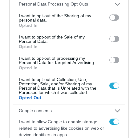
Please note that this website/app uses one or more Google
Personal Data Processing Opt Outs
services and may gather and store information including but
FOCUS ON
not limited to your visit or usage behaviour. You may click to
I want to opt-out of the Sharing of my
personal data.
grant or deny consent to Google and its third-party tags to
Opted In
use your data for below specified purposes in below Google
consent section.
I want to opt-out of the Sale of my
Personal Data.
Opted In
I want to opt-out of processing my
Personal Data for Targeted Advertising.
Opted In
I want to opt-out of Collection, Use,
Retention, Sale, and/or Sharing of my
06.08.2026 | 01:02
Personal Data that Is Unrelated with the
Purposes for which it was collected.
Ο πρόεδρος του Ιράν
Opted Out
αποκαλύπτει για την υγεία του
Μοτζτάμπα Χαμενεΐ «τώρα είναι
Google consents
πολύ δύσκολη η επικοινωνία»
I want to allow Google to enable storage
06.08.2026
related to advertising like cookies on web or
Οι Χούθι σφυροκοπούν
device identifiers in apps.