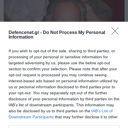
Defencenet.gr -
Do Not Process My Personal
Information
If you wish to opt-out of the sale, sharing to third parties, or
processing of your personal or sensitive information for
targeted advertising by us, please use the below opt-out
section to confirm your selection. Please note that after your
opt-out request is processed you may continue seeing
17.01.2026 | 14:51
interest-based ads based on personal information utilized by
«Έφυγε» από την ζωή σε ηλικία 95 ετών ο
us or personal information disclosed to third parties prior to
πρόεδρος της Βιοχάλκο Νίκος
your opt-out. You may separately opt-out of the further
Στασινόπουλος
disclosure of your personal information by third parties on the
IAB’s list of downstream participants. This information may
Υπήρξε ένας από τους βασικούς πυλώνες της
also be disclosed by us to third parties on the
IAB’s List of
ελληνικής βιομηχανίας με ισχυρή διεθνή παρουσία
Downstream Participants
that may further disclose it to other
third parties.