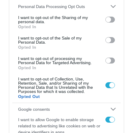
Please note that this website/app uses one or more Google
Personal Data Processing Opt Outs
services and may gather and store information including but
not limited to your visit or usage behaviour. You may click to
I want to opt-out of the Sharing of my
FOCUS ON
personal data.
grant or deny consent to Google and its third-party tags to
Opted In
use your data for below specified purposes in below Google
consent section.
I want to opt-out of the Sale of my
Personal Data.
Opted In
I want to opt-out of processing my
Personal Data for Targeted Advertising.
Opted In
I want to opt-out of Collection, Use,
Retention, Sale, and/or Sharing of my
Personal Data that Is Unrelated with the
07.08.2026 | 18:02
Purposes for which it was collected.
Opted Out
Στρατηγική επένδυση του EFA
GROUP στη Fractal για την
Google consents
ανάπτυξη προηγμένων
I want to allow Google to enable storage
αμυντικών τεχνολογιών σε
related to advertising like cookies on web or
Ελλάδα και Κύπρο
07.08.2026
device identifiers in apps.