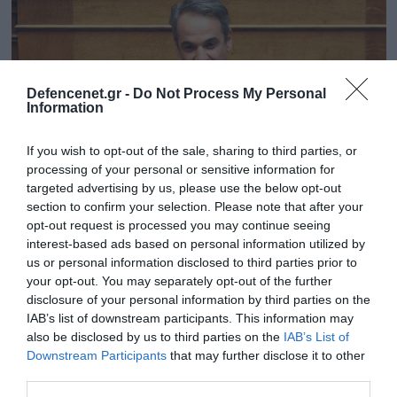
Defencenet.gr -
Do Not Process My Personal
Information
If you wish to opt-out of the sale, sharing to third parties, or
processing of your personal or sensitive information for
targeted advertising by us, please use the below opt-out
section to confirm your selection. Please note that after your
opt-out request is processed you may continue seeing
30.07.2025 | 11:03
interest-based ads based on personal information utilized by
Με 166 «Ναι» από ΝΔ & Πλεύση Ελευθερίας
us or personal information disclosed to third parties prior to
your opt-out. You may separately opt-out of the further
εγκρίθηκε από τη Βουλή η σύσταση
disclosure of your personal information by third parties on the
Εξεταστικής Επιτροπής για τον ΟΠΕΚΕΠΕ
IAB’s list of downstream participants. This information may
Ήταν η πρόταση της ΝΔ
also be disclosed by us to third parties on the
IAB’s List of
Downstream Participants
that may further disclose it to other
third parties.