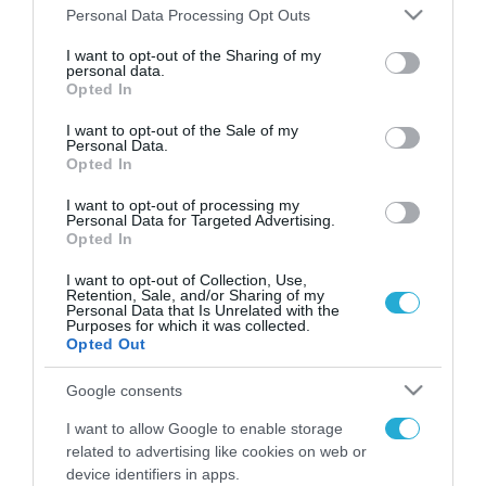
Please note that this website/app uses one or more Google
Personal Data Processing Opt Outs
services and may gather and store information including but
FOCUS ON
not limited to your visit or usage behaviour. You may click to
I want to opt-out of the Sharing of my
personal data.
grant or deny consent to Google and its third-party tags to
Opted In
use your data for below specified purposes in below Google
consent section.
I want to opt-out of the Sale of my
Personal Data.
Opted In
I want to opt-out of processing my
Personal Data for Targeted Advertising.
Opted In
I want to opt-out of Collection, Use,
Retention, Sale, and/or Sharing of my
07.08.2026 | 18:02
Personal Data that Is Unrelated with the
Purposes for which it was collected.
Στρατηγική επένδυση του EFA
Opted Out
GROUP στη Fractal για την
ανάπτυξη προηγμένων
Google consents
αμυντικών τεχνολογιών σε
I want to allow Google to enable storage
Ελλάδα και Κύπρο
07.08.2026
related to advertising like cookies on web or
«Κεραυνοί» της ρωσικής
device identifiers in apps.