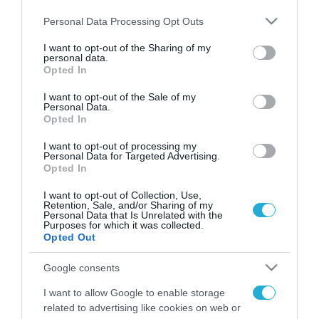
Please note that this website/app uses one or more Google
Personal Data Processing Opt Outs
services and may gather and store information including but
not limited to your visit or usage behaviour. You may click to
I want to opt-out of the Sharing of my
personal data.
FOCUS ON
grant or deny consent to Google and its third-party tags to
Opted In
use your data for below specified purposes in below Google
consent section.
I want to opt-out of the Sale of my
Personal Data.
Opted In
I want to opt-out of processing my
Personal Data for Targeted Advertising.
Opted In
I want to opt-out of Collection, Use,
Retention, Sale, and/or Sharing of my
Personal Data that Is Unrelated with the
Purposes for which it was collected.
06.08.2026 | 01:02
Opted Out
Ο πρόεδρος του Ιράν
Google consents
αποκαλύπτει για την υγεία του
Μοτζτάμπα Χαμενεΐ «τώρα είναι
I want to allow Google to enable storage
πολύ δύσκολη η επικοινωνία»
related to advertising like cookies on web or