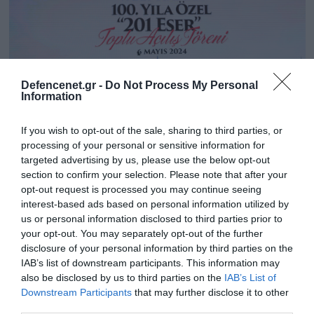
Defencenet.gr -
Do Not Process My Personal
Information
If you wish to opt-out of the sale, sharing to third parties, or
processing of your personal or sensitive information for
targeted advertising by us, please use the below opt-out
section to confirm your selection. Please note that after your
06.05.2024 | 16:10
opt-out request is processed you may continue seeing
interest-based ads based on personal information utilized by
Ρ.Τ.Ερντογάν για μετατροπή της Μονής της
us or personal information disclosed to third parties prior to
Χώρας σε τζαμί: «Προστατεύουμε την
your opt-out. You may separately opt-out of the further
κληρονομιά των προγόνων μας» (βίντεο)
disclosure of your personal information by third parties on the
IAB’s list of downstream participants. This information may
Πρόκειται για το μνημείο με τα περισσότερα και
also be disclosed by us to third parties on the
IAB’s List of
πλέον περίτεχνα βυζαντινά ψηφιδωτά που
Downstream Participants
that may further disclose it to other
διασώζεται στην Κωνσταντινούπολη
third parties.