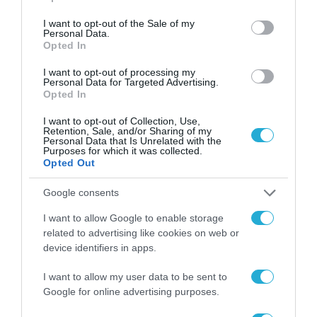
μεγάλη περιοχή
use your data for below specified purposes in below Google
consent section.
I want to opt-out of the Sale of my
Personal Data.
Opted In
I want to opt-out of processing my
Personal Data for Targeted Advertising.
Opted In
I want to opt-out of Collection, Use,
Retention, Sale, and/or Sharing of my
Personal Data that Is Unrelated with the
Purposes for which it was collected.
Opted Out
Google consents
I want to allow Google to enable storage
related to advertising like cookies on web or
device identifiers in apps.
02.12.2023 | 20:51
Αεροσκάφη VIP με προορισμό το σύνοδο
I want to allow my user data to be sent to
για την υπερθέρμανση του πλανήτη…
Google for online advertising purposes.
κόλλησαν στο παγωμένο Μόναχο