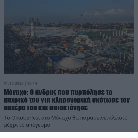
01.10.2025 | 16:14
Μόναχο: Ο άνδρας που πυρπόλησε το
πατρικό του για κληρονομικά σκότωσε τον
πατέρα του και αυτοκτόνησε
Το Oktoberfest στο Μόναχο θα παραμείνει κλειστό
μέχρι το απόγευμα