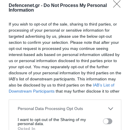
Defencenet.gr -
Do Not Process My Personal
Information
If you wish to opt-out of the sale, sharing to third parties, or
processing of your personal or sensitive information for
targeted advertising by us, please use the below opt-out
section to confirm your selection. Please note that after your
opt-out request is processed you may continue seeing
interest-based ads based on personal information utilized by
us or personal information disclosed to third parties prior to
your opt-out. You may separately opt-out of the further
disclosure of your personal information by third parties on the
IAB’s list of downstream participants. This information may
also be disclosed by us to third parties on the
IAB’s List of
01.10.2025 | 13:54
Downstream Participants
that may further disclose it to other
Σε επιφυλακή το Μόναχο: Ακούστηκαν
third parties.
πυροβολισμοί και εκρήξεις – Κλειστό το
Please note that this website/app uses one or more Google
Oktoberfest μετά την αναφορά για νεκρούς
Personal Data Processing Opt Outs
services and may gather and store information including but
Στο σημείο βρίσκεται σε εξέλιξη μεγάλη αστυνομική
not limited to your visit or usage behaviour. You may click to
I want to opt-out of the Sharing of my
personal data.
και πυροσβεστική επιχείρηση και έχει αποκλειστεί
grant or deny consent to Google and its third-party tags to
Opted In