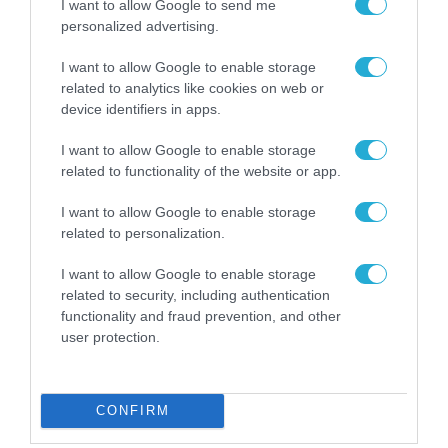
I want to allow Google to send me
Οι ιδιοκτήτες τους δεν μπόρεσαν να παρευρεθούν
personalized advertising.
λόγω… ψύχους
I want to allow Google to enable storage
related to analytics like cookies on web or
device identifiers in apps.
FOCUS ON
I want to allow Google to enable storage
related to functionality of the website or app.
I want to allow Google to enable storage
related to personalization.
I want to allow Google to enable storage
related to security, including authentication
functionality and fraud prevention, and other
user protection.
07.08.2026 | 23:02
CONFIRM
Ρωσική επίθεση προκάλεσε
σοβαρές ζημιές στο γήπεδο της