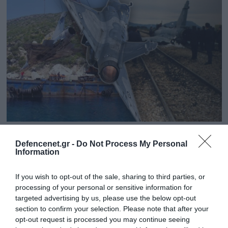
01.07.2024 | 19:19
Defencenet.gr -
Do Not Process My Personal
Μirage 2000: Το μοναδικό μαχητικό που
Information
απέδειξε σήμερα ότι δεν συντρίβεται
ακόμη και όταν ο πιλότος το έχει
If you wish to opt-out of the sale, sharing to third parties, or
processing of your personal or sensitive information for
εγκαταλείψει!
targeted advertising by us, please use the below opt-out
Τα τρία συμβάντα στην ΠΑ που το αποδεικνύουν
section to confirm your selection. Please note that after your
opt-out request is processed you may continue seeing