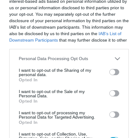
interest-based ads based on personal information utilized by
us or personal information disclosed to third parties prior to
your opt-out. You may separately opt-out of the further
disclosure of your personal information by third parties on the
IAB’s list of downstream participants. This information may
also be disclosed by us to third parties on the
IAB’s List of
Downstream Participants
that may further disclose it to other
third parties.
Please note that this website/app uses one or more Google
Personal Data Processing Opt Outs
services and may gather and store information including but
not limited to your visit or usage behaviour. You may click to
I want to opt-out of the Sharing of my
personal data.
grant or deny consent to Google and its third-party tags to
Opted In
use your data for below specified purposes in below Google
consent section.
I want to opt-out of the Sale of my
23.03.2023 | 11:41
Personal Data.
Στα «ελληνικά» Mirage 2000 EGM/BGM
Opted In
εκπαιδεύονται οι Ουκρανοί – Τα 19
I want to opt-out of processing my
αεροσκάφη που επέστρεψε η ΠΑ στην
Personal Data for Targeted Advertising.
Opted In
Dassault καταλήγουν στο Κίεβο (βίντεο)
Η Ουκρανία θα ζητήσει και τα ελληνικά F-16 block 30
I want to opt-out of Collection, Use,