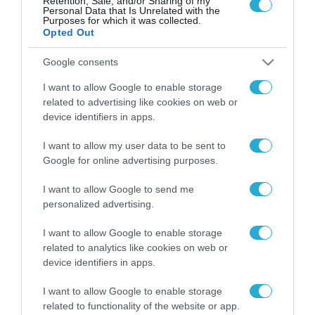
Retention, Sale, and/or Sharing of my
Personal Data that Is Unrelated with the
Purposes for which it was collected.
Opted Out
Google consents
FOCUS ON
I want to allow Google to enable storage
related to advertising like cookies on web or
device identifiers in apps.
I want to allow my user data to be sent to
Google for online advertising purposes.
I want to allow Google to send me
personalized advertising.
I want to allow Google to enable storage
08.08.2026 | 21:02
related to analytics like cookies on web or
Πεντάγωνο: Κατηγορεί πρώην
device identifiers in apps.
υπουργό Αεροπορίας για
διαρροή απόρρητων
I want to allow Google to enable storage
related to functionality of the website or app.
πληροφοριών