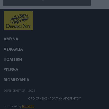
ουρλιάζει όταν άνδρες
της TCC πήραν τον
σύντροφό της (βίντεο)
ΑΜΥΝΑ
ΑΣΦΑΛΕΙΑ
ΠΟΛΙΤΙΚΗ
ΥΠ.ΕΘ.Α
ΒΙΟΜΗΧΑΝΙΑ
DEFENCENET.GR | 2026
ΟΡΟΙ ΧΡΗΣΗΣ - ΠΟΛΙΤΙΚΗ ΑΠΟΡΡΗΤΟΥ
Produced by
WHISKEY