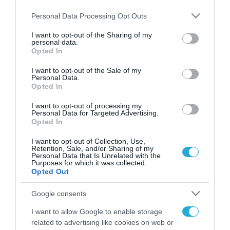
Please note that this website/app uses one or more Google
Personal Data Processing Opt Outs
services and may gather and store information including but
not limited to your visit or usage behaviour. You may click to
I want to opt-out of the Sharing of my
personal data.
FOCUS ON
grant or deny consent to Google and its third-party tags to
Opted In
use your data for below specified purposes in below Google
consent section.
I want to opt-out of the Sale of my
Personal Data.
Opted In
I want to opt-out of processing my
Personal Data for Targeted Advertising.
Opted In
I want to opt-out of Collection, Use,
Retention, Sale, and/or Sharing of my
Personal Data that Is Unrelated with the
Purposes for which it was collected.
09.08.2026 | 15:02
Opted Out
Η Τουρκία συζητά την ένταξη και
Google consents
της Αιγύπτου στην στρατιωτική
συμφωνία με Σ.Αραβία-Πακιστάν
I want to allow Google to enable storage
related to advertising like cookies on web or