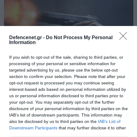
Defencenet.gr -
Do Not Process My Personal
Information
If you wish to opt-out of the sale, sharing to third parties, or
processing of your personal or sensitive information for
targeted advertising by us, please use the below opt-out
section to confirm your selection. Please note that after your
31.05.2025 | 11:40
opt-out request is processed you may continue seeing
interest-based ads based on personal information utilized by
Πώς φτάσαμε στο φιάσκο της
us or personal information disclosed to third parties prior to
Θεσσαλονίκης: Τα στελέχη της ΕΥΠ δεν
your opt-out. You may separately opt-out of the further
υπερασπίστηκαν ούτε τον εαυτό τους ούτε
disclosure of your personal information by third parties on the
την πατρίδα
IAB’s list of downstream participants. This information may
also be disclosed by us to third parties on the
IAB’s List of
Άσχετα, ακατάλληλα και επικίνδυνα αποδείχτηκαν
Downstream Participants
that may further disclose it to other
πέραν πάσης αμφιβολίας τα στελέχη της ΕΥΠ
third parties.