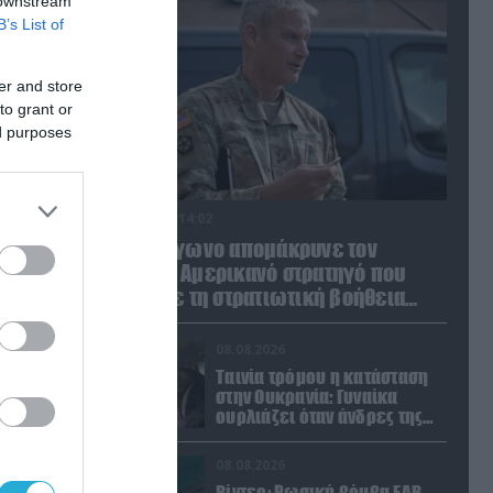
 downstream
B’s List of
er and store
to grant or
ed purposes
08.08.2026 | 14:02
Το Πεντάγωνο απομάκρυνε τον
ανώτερο Αμερικανό στρατηγό που
συντόνιζε τη στρατιωτική βοήθεια
προς την Ουκρανία
08.08.2026
Ταινία τρόμου η κατάσταση
στην Ουκρανία: Γυναίκα
ουρλιάζει όταν άνδρες της
TCC πήραν τον σύντροφό της
(βίντεο)
08.08.2026
Βίντεο: Ρωσική βόμβα FAB-