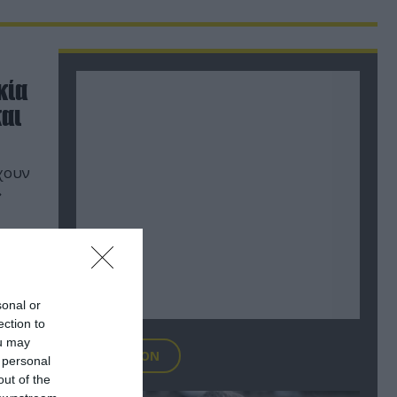
κία
και
χουν
»
sonal or
ection to
ou may
FOCUS ON
 personal
out of the