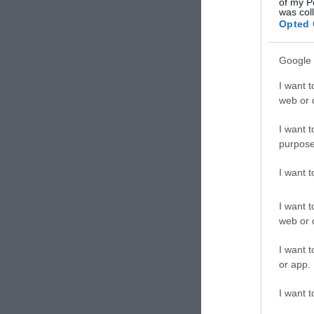
of my P
was col
Opted 
Google 
I want t
web or d
I want t
purpose
I want 
I want t
web or d
I want t
or app.
I want t