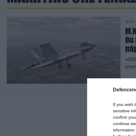
09.07.
Μ.Ν
θα 
πάμ
«Θέλ
μαχη
Defencene
If you wish 
sensitive in
confirm you
continue se
information 