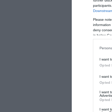
further disc
participants
Downstream 
Please note
information 
deny consent
in below Go
Persona
I want t
Opted 
I want t
Opted 
I want 
Advertis
Opted 
I want t